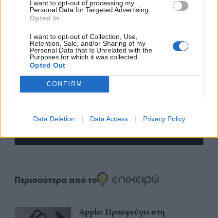
I want to opt-out of processing my
Personal Data for Targeted Advertising.
Opted In
I want to opt-out of Collection, Use,
Retention, Sale, and/or Sharing of my
Personal Data that Is Unrelated with the
Purposes for which it was collected.
Opted Out
nd.gr
TP Greece: Πώς διαμορφώνεται το
Η ομ
άθε
μέλλον του Insurance στην εποχή του AI
σου 
CONFIRM
Data Deletion
Data Access
Privacy Policy
Advertorial
Περισσότερα από το
Apple: Προσφεύγει στη