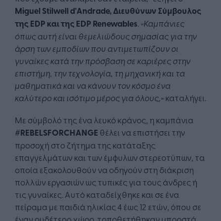
Miguel
Stilwell
d
'
Andrade
, Διευθύνων Σύμβουλος
της
EDP
και της
EDP
Renewables
.
«Καμπάνιες
όπως αυτή είναι θεμελιώδους σημασίας για την
άρση των εμποδίων που αντιμετωπίζουν οι
γυναίκες κατά την πρόσβαση σε καριέρες στην
επιστήμη, την τεχνολογία, τη μηχανική και τα
μαθηματικά και να κάνουν τον κόσμο ένα
καλύτερο και ισότιμο μέρος για όλους,»
καταλήγει.
Με σύμβολό της ένα λευκό κράνος, η καμπάνια
#
REBELSFORCHANGE
θέλει να επιστήσει την
προσοχή στο ζήτημα της κατάταξης
επαγγελμάτων και των έμφυλων στερεοτύπων, τα
οποία εξακολουθούν να οδηγούν στη διάκριση
πολλών εργασιών ως τυπικές για τους άνδρες ή
τις γυναίκες. Αυτό καταδείχθηκε και σε ένα
πείραμα με παιδιά ηλικίας 4 έως 12 ετών, όπου σε
έναν ουδέτερο χώρο, τοποθετήθηκαν μπροστά