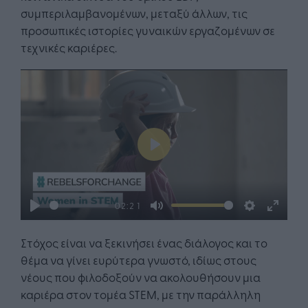
συμπεριλαμβανομένων, μεταξύ άλλων, τις
προσωπικές ιστορίες γυναικών εργαζομένων σε
τεχνικές καριέρες.
Play
02:21
Play
Mute
Settings
Enter
fullsc
Στόχος είναι να ξεκινήσει ένας διάλογος και το
θέμα να γίνει ευρύτερα γνωστό, ιδίως στους
νέους που φιλοδοξούν να ακολουθήσουν μια
καριέρα στον τομέα STEM, με την παράλληλη