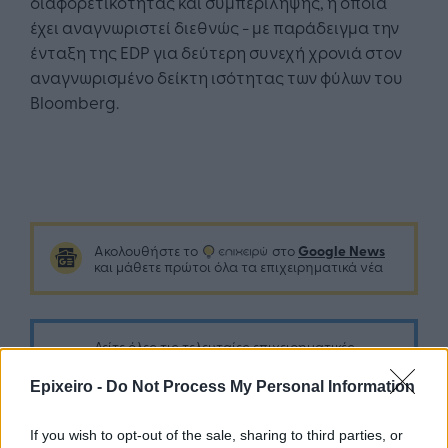
διαφορετικότητας και συμπερίληψης, η οποία
έχει αναγνωριστεί διεθνώς - με παράδειγμα την
ένταξη της EDP για δεύτερη συνεχή χρονιά στον
αναγνωρισμένο δείκτη ισότητας των φύλων του
Bloomberg.
Google News
Ακολουθήστε το
στο
και μάθετε πρώτοι όλα τα επιχειρηματικά νέα
Δείτε όλες τις τελευταίες επιχειρηματικές
Ειδήσεις
από την Ελλάδα και τον κόσμο στο
Epixeiro -
Do Not Process My Personal Information
If you wish to opt-out of the sale, sharing to third parties, or