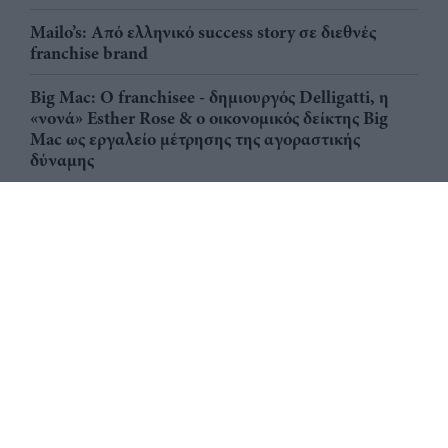
Mailo’s: Από ελληνικό success story σε διεθνές
franchise brand
Big Mac: Ο franchisee - δημιουργός Delligatti, η
«νονά» Esther Rose & ο οικονομικός δείκτης Big
Mac ως εργαλείο μέτρησης της αγοραστικής
δύναμης