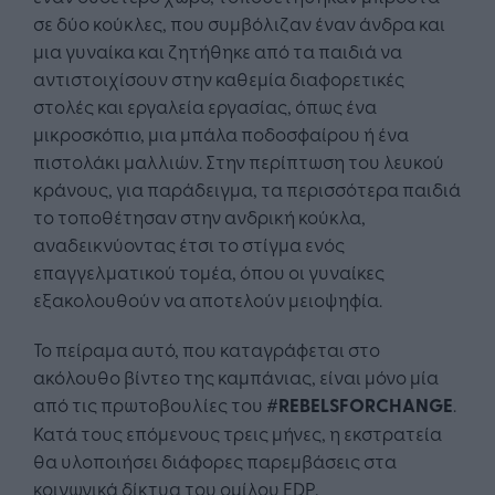
σε δύο κούκλες, που συμβόλιζαν έναν άνδρα και
μια γυναίκα και ζητήθηκε από τα παιδιά να
αντιστοιχίσουν στην καθεμία διαφορετικές
στολές και εργαλεία εργασίας, όπως ένα
μικροσκόπιο, μια μπάλα ποδοσφαίρου ή ένα
πιστολάκι μαλλιών. Στην περίπτωση του λευκού
κράνους, για παράδειγμα, τα περισσότερα παιδιά
το τοποθέτησαν στην ανδρική κούκλα,
αναδεικνύοντας έτσι το στίγμα ενός
επαγγελματικού τομέα, όπου οι γυναίκες
εξακολουθούν να αποτελούν μειοψηφία.
Το πείραμα αυτό, που καταγράφεται στο
ακόλουθο βίντεο της καμπάνιας, είναι μόνο μία
από τις πρωτοβουλίες του
#
REBELSFORCHANGE
.
Κατά τους επόμενους τρεις μήνες, η εκστρατεία
θα υλοποιήσει διάφορες παρεμβάσεις στα
κοινωνικά δίκτυα του ομίλου EDP,