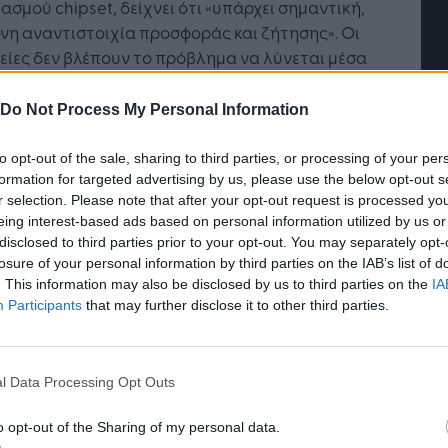
ασμού chipset, δείχνει ότι «υπάρχει σημαντική,
νη αναντιστοιχία προσφοράς και ζήτησης». Οι
είες δεν βλέπουν το πρόβλημα να λύνεται μέσα
 επόμενους έξι μήνες.
Do Not Process My Personal Information
εση υπογραμμίζει τις περιορισμένες επιλογές
αίνεται πως διαθέτει η κυβέρνηση Biden καθώς
to opt-out of the sale, sharing to third parties, or processing of your per
αθεί να ανταποκριθεί στην κρίση, η οποία έχει
formation for targeted advertising by us, please use the below opt-out s
αλέσει καθυστερήσεις στην παραγωγή
r selection. Please note that after your opt-out request is processed y
eing interest-based ads based on personal information utilized by us or
ρονικών συσκευών. Η έλλειψη chip είναι, επίσης,
disclosed to third parties prior to your opt-out. You may separately opt-
ός μοχλός για τον υψηλότερο πληθωρισμό.
losure of your personal information by third parties on the IAB’s list of
. This information may also be disclosed by us to third parties on the
IA
σο απόθεμα μειώθηκε από 40 ημέρες σε
Participants
that may further disclose it to other third parties.
ερες από 5, με αποτέλεσμα να μην υπάρχουν
ώρια για σφάλματα, είπε η Raimondo.
αδήποτε διακοπή για τους κατασκευαστές του
l Data Processing Opt Outs
ερικού θα μπορούσε να οδηγήσει σε παύση
υργίας της παραγωγής στις Η.Π.Α.
o opt-out of the Sharing of my personal data.