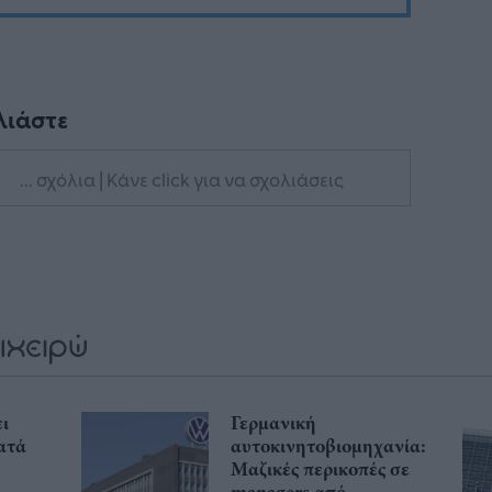
λιάστε
... σχόλια
| Κάνε click για να σχολιάσεις
ι
Γερμανική
ατά
αυτοκινητοβιομηχανία:
Μαζικές περικοπές σε
managers από