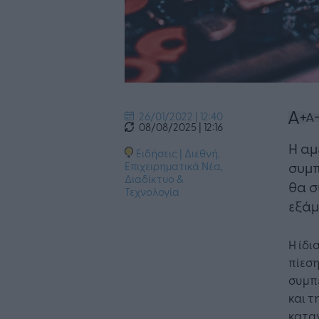
26/01/2022 | 12:40
08/08/2025 | 12:16
​Η α
Ειδήσεις
|
Διεθνή
,
συμπ
Επιχειρηματικά Νέα
,
Διαδίκτυο &
θα σ
Τεχνολογία
εξάμ
Η ίδ
πίεση
συμπ
και τ
κατα