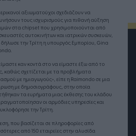
ερικανοί αξιωματούχοι σχεδιάζουν να
υνήσουν τους ισχυρισμούς για πιθανή αύξηση
ιμών στα chipset που χρησιμοποιούνται από
σκευαστές αυτοκινήτων και ιατρικών συσκευών,
δήλωσε την Τρίτη η υπουργός Εμπορίου, Gina
ondo.
είμαστε καν κοντά στο να είμαστε έξω από το
, καθώς σχετίζεται με τα προβλήματα
ασμού με ημιαγωγούς», είπε η Raimondo σε μια
έρωση με δημοσιογράφους, στην οποία
τήθηκαν τα ευρήματα μιας έκθεσης του κλάδου
ραγματοποίησαν οι αρμόδιες υπηρεσίες και
υκλοφόρησε την Τρίτη.
 σου μεγαλώνει. Tο
Quento: Τεχνολογία με
εση, που βασίζεται σε πληροφορίες από
 σου ακολουθεί;
ανθρώπινο πρόσημο
σότερες από 150 εταιρείες στην αλυσίδα