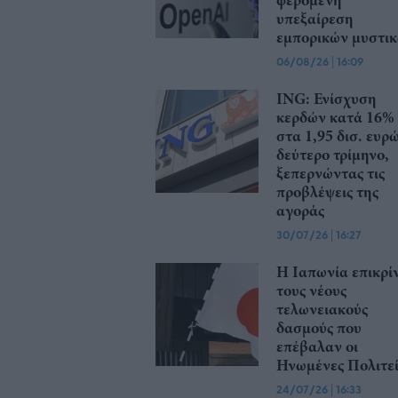
υπεξαίρεση
εμπορικών μυστι
06/08/26
|
16:09
ING: Ενίσχυση
κερδών κατά 16%
στα 1,95 δισ. ευρ
δεύτερο τρίμηνο,
ξεπερνώντας τις
προβλέψεις της
αγοράς
30/07/26
|
16:27
Η Ιαπωνία επικρίν
τους νέους
τελωνειακούς
δασμούς που
επέβαλαν οι
Ηνωμένες Πολιτεί
24/07/26
|
16:33