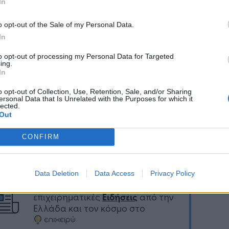
In
λυσίδα εφοδιασμού ημιαγωγών παραμένει
υστη», ανέφερε η έκθεση, παρά την πολύμηνη
o opt-out of the Sale of my Personal Data.
ία της κυβέρνησης Biden για την αντιμετώπιση
In
λλείψεων. «Η ζήτηση συνεχίζει να ξεπερνά κατά
to opt-out of processing my Personal Data for Targeted
 την προσφορά».
ing.
In
o opt-out of Collection, Use, Retention, Sale, and/or Sharing
ersonal Data that Is Unrelated with the Purposes for which it
lected.
Ακολουθήστε το
στο
Out
Google News
και μάθετε πρώτοι
όλα τα επιχειρηματικά νέα
CONFIRM
Data Deletion
Data Access
Privacy Policy
Δείτε όλες τις τελευταίες
επιχειρηματικές
Ειδήσεις
από την
Ελλάδα και τον κόσμο στο