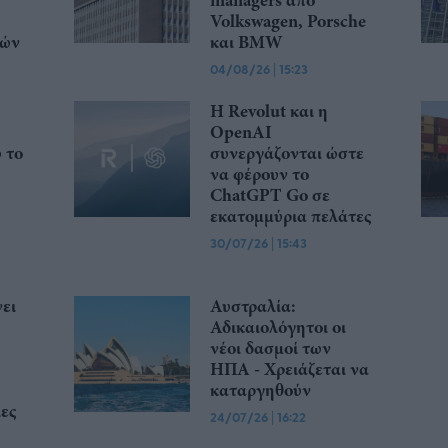
Volkswagen, Porsche
κών
και BMW
04/08/26
|
15:23
Η Revolut και η
OpenAI
ώ το
συνεργάζονται ώστε
να φέρουν το
ChatGPT Go σε
εκατομμύρια πελάτες
30/07/26
|
15:43
ει
Αυστραλία:
Αδικαιολόγητοι οι
νέοι δασμοί των
ΗΠΑ - Χρειάζεται να
καταργηθούν
ες
24/07/26
|
16:22