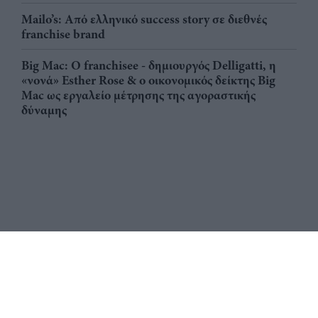
Mailo’s: Από ελληνικό success story σε διεθνές
franchise brand
Big Mac: Ο franchisee - δημιουργός Delligatti, η
«νονά» Esther Rose & ο οικονομικός δείκτης Big
Mac ως εργαλείο μέτρησης της αγοραστικής
δύναμης