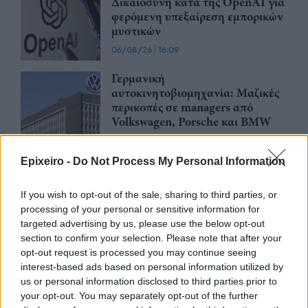
Δικαιοσύνη κατά της OpenAI για
φερόμενη υπεξαίρεση εμπορικών
μυστικών
06/08/26
|
16:09
Γερμανική
αυτοκινητοβιομηχανία: Μαζικές
περικοπές σε managers από
Volkswagen, Porsche και BMW
04/08/26
|
15:23
Epixeiro -
Do Not Process My Personal Information
«Πράσινο φως» από την Κομισιόν
για τη διαπίστευση του Ελληνικού
If you wish to opt-out of the sale, sharing to third parties, or
Οργανισμού Πληρωμών
processing of your personal or sensitive information for
03/08/26
|
11:10
targeted advertising by us, please use the below opt-out
section to confirm your selection. Please note that after your
opt-out request is processed you may continue seeing
ING: Ενίσχυση κερδών κατά 16%
interest-based ads based on personal information utilized by
στα 1,95 δισ. ευρώ το δεύτερο
us or personal information disclosed to third parties prior to
τρίμηνο, ξεπερνώντας τις
your opt-out. You may separately opt-out of the further
προβλέψεις της αγοράς