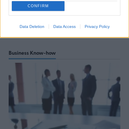
Αυστραλία: Αδικαιολόγητοι οι
CONFIRM
νέοι δασμοί των ΗΠΑ -
Χρειάζεται να καταργηθούν
24/07/26
|
16:22
Data Deletion
Data Access
Privacy Policy
Business Know-how