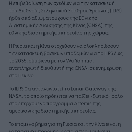
Η επιβεβαίωση των σχεδίων για την κατασκευή
του Διεθνούς Σεληνιακού Σταθμού Έρευνας (ILRS)
ήρθε από αξιωματούχους της Εθνικής
Διαστημικής Διοίκησης της Κίνας (CNSA), της
εθνικής διαστημικής υπηρεσίας της χώρας.
Η Ρωσία και η Κίνα στοχεύουν να ολοκληρώσουν
την κατασκευή βασικών υποδομών για το ILRS έως
το 2035, σύμφωνα με τον Wu Yanhua,
αναπληρωτή διευθυντή της CNSA, σε ενημέρωση
στο Πεκίνο.
Το ILRS θα ανταγωνιστεί το Lunar Gateway της
NASA, το οποίο πρόκειται να παίξει «ζωτικό» ρόλο
στο επερχόμενο πρόγραμμα Artemis της
αμερικανικής διαστημικής υπηρεσίας.
Το επόμενο βήμα για τη Ρωσία και την Κίνα είναι η
κατασκευή υποδομής, η οποία περιλαμβάνει