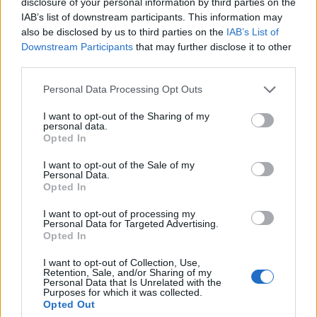
disclosure of your personal information by third parties on the
30/07/26
|
16:27
IAB’s list of downstream participants. This information may
also be disclosed by us to third parties on the
IAB’s List of
Η Revolut και η OpenAI
Downstream Participants
that may further disclose it to other
συνεργάζονται ώστε να φέρουν
third parties.
το ChatGPT Go σε εκατομμύρια
πελάτες
Personal Data Processing Opt Outs
30/07/26
|
15:43
I want to opt-out of the Sharing of my
personal data.
Βραζιλία: Προσφεύγει στον ΠΟΕ
Opted In
κατά των νέων αμερικανικών
δασμών
I want to opt-out of the Sale of my
Personal Data.
28/07/26
|
11:29
Opted In
I want to opt-out of processing my
Personal Data for Targeted Advertising.
Η Ιαπωνία επικρίνει τους νέους
Opted In
τελωνειακούς δασμούς που
επέβαλαν οι Ηνωμένες Πολιτείες
I want to opt-out of Collection, Use,
Retention, Sale, and/or Sharing of my
24/07/26
|
16:33
Personal Data that Is Unrelated with the
Purposes for which it was collected.
Opted Out