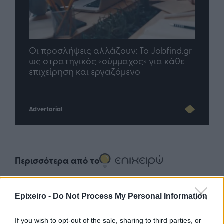
nd.gr
TP Greece: Πώς διαμορφώνεται το
Η ομ
άθε
μέλλον του Insurance στην εποχή του AI
σου 
Advertorial
Περισσότερα από το
Apple: Προσφεύγει στη
Epixeiro -
Do Not Process My Personal Information
Δικαιοσύνη κατά της OpenAI για
φερόμενη υπεξαίρεση εμπορικών
If you wish to opt-out of the sale, sharing to third parties, or