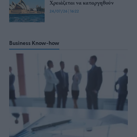
Χρειάζεται να καταργηθούν
24/07/26
|
16:22
Business Know-how