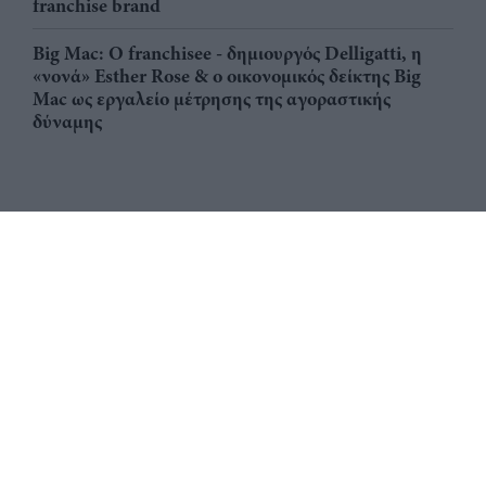
franchise brand
Big Mac: Ο franchisee - δημιουργός Delligatti, η
«νονά» Esther Rose & ο οικονομικός δείκτης Big
Mac ως εργαλείο μέτρησης της αγοραστικής
δύναμης