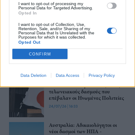
I want to opt-out of processing my
Η Revolut και η OpenAI
Personal Data for Targeted Advertising.
συνεργάζονται ώστε να φέρουν
Opted In
το ChatGPT Go σε εκατομμύρια
πελάτες
I want to opt-out of Collection, Use,
Retention, Sale, and/or Sharing of my
30/07/26
|
15:43
Personal Data that Is Unrelated with the
Purposes for which it was collected.
Opted Out
Βραζιλία: Προσφεύγει στον ΠΟΕ
κατά των νέων αμερικανικών
CONFIRM
δασμών
28/07/26
|
11:29
Data Deletion
Data Access
Privacy Policy
Η Ιαπωνία επικρίνει τους νέους
τελωνειακούς δασμούς που
επέβαλαν οι Ηνωμένες Πολιτείες
24/07/26
|
16:33
Αυστραλία: Αδικαιολόγητοι οι
νέοι δασμοί των ΗΠΑ -