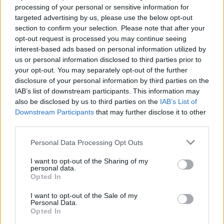
μυστικών
processing of your personal or sensitive information for
06/08/26
|
16:09
targeted advertising by us, please use the below opt-out
section to confirm your selection. Please note that after your
Γερμανική
opt-out request is processed you may continue seeing
αυτοκινητοβιομηχανία: Μαζικές
interest-based ads based on personal information utilized by
περικοπές σε managers από
us or personal information disclosed to third parties prior to
Volkswagen, Porsche και BMW
your opt-out. You may separately opt-out of the further
04/08/26
|
15:23
disclosure of your personal information by third parties on the
IAB’s list of downstream participants. This information may
«Πράσινο φως» από την Κομισιόν
also be disclosed by us to third parties on the
IAB’s List of
για τη διαπίστευση του Ελληνικού
Downstream Participants
that may further disclose it to other
Οργανισμού Πληρωμών
third parties.
03/08/26
|
11:10
Personal Data Processing Opt Outs
I want to opt-out of the Sharing of my
ING: Ενίσχυση κερδών κατά 16%
personal data.
στα 1,95 δισ. ευρώ το δεύτερο
Opted In
τρίμηνο, ξεπερνώντας τις
I want to opt-out of the Sale of my
προβλέψεις της αγοράς
Personal Data.
Opted In
30/07/26
|
16:27