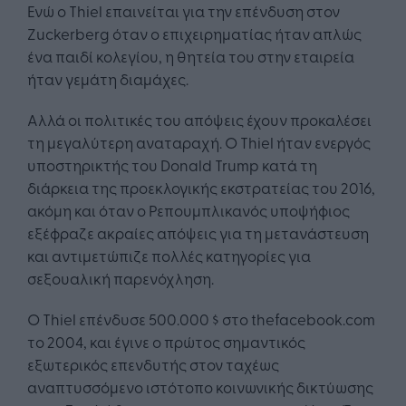
Ενώ ο Thiel επαινείται για την επένδυση στον
Zuckerberg όταν ο επιχειρηματίας ήταν απλώς
ένα παιδί κολεγίου, η θητεία του στην εταιρεία
ήταν γεμάτη διαμάχες.
Αλλά οι πολιτικές του απόψεις έχουν προκαλέσει
τη μεγαλύτερη αναταραχή. Ο Thiel ήταν ενεργός
υποστηρικτής του Donald Trump κατά τη
διάρκεια της προεκλογικής εκστρατείας του 2016,
ακόμη και όταν ο Ρεπουμπλικανός υποψήφιος
εξέφραζε ακραίες απόψεις για τη μετανάστευση
και αντιμετώπιζε πολλές κατηγορίες για
σεξουαλική παρενόχληση.
Ο Thiel επένδυσε 500.000 $ στο thefacebook.com
το 2004, και έγινε ο πρώτος σημαντικός
εξωτερικός επενδυτής στον ταχέως
αναπτυσσόμενο ιστότοπο κοινωνικής δικτύωσης