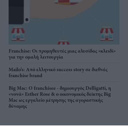
Franchise: Οι προμηθευτές μιας αλυσίδας «κλειδί»
για την ομαλή λειτουργία
Mailo’s: Από ελληνικό success story σε διεθνές
franchise brand
Big Mac: Ο franchisee - δημιουργός Delligatti, η
«νονά» Esther Rose & ο οικονομικός δείκτης Big
Mac ως εργαλείο μέτρησης της αγοραστικής
δύναμης