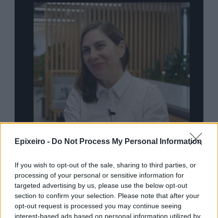
Epixeiro -
Do Not Process My Personal Information
If you wish to opt-out of the sale, sharing to third parties, or
nd.gr
TP Greece: Πώς διαμορφώνεται το
Η ομ
processing of your personal or sensitive information for
άθε
μέλλον του Insurance στην εποχή του AI
σου 
targeted advertising by us, please use the below opt-out
section to confirm your selection. Please note that after your
opt-out request is processed you may continue seeing
interest-based ads based on personal information utilized by