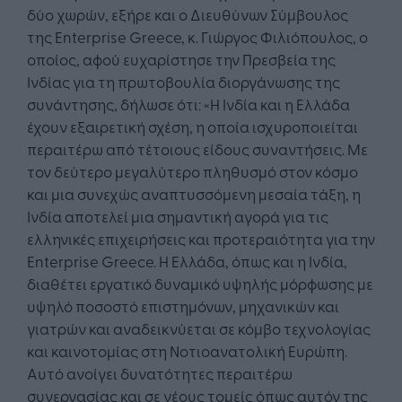
δύο χωρών, εξήρε και ο Διευθύνων Σύμβουλος
της Enterprise Greece, κ. Γιώργος Φιλιόπουλος, ο
οποίος, αφού ευχαρίστησε την Πρεσβεία της
Ινδίας για τη πρωτοβουλία διοργάνωσης της
συνάντησης, δήλωσε ότι: «Η Ινδία και η Ελλάδα
έχουν εξαιρετική σχέση, η οποία ισχυροποιείται
περαιτέρω από τέτοιους είδους συναντήσεις. Με
τον δεύτερο μεγαλύτερο πληθυσμό στον κόσμο
και μια συνεχώς αναπτυσσόμενη μεσαία τάξη, η
Ινδία αποτελεί μια σημαντική αγορά για τις
ελληνικές επιχειρήσεις και προτεραιότητα για την
Enterprise Greece. Η Ελλάδα, όπως και η Ινδία,
διαθέτει εργατικό δυναμικό υψηλής μόρφωσης με
υψηλό ποσοστό επιστημόνων, μηχανικών και
γιατρών και αναδεικνύεται σε κόμβο τεχνολογίας
και καινοτομίας στη Νοτιοανατολική Ευρώπη.
Αυτό ανοίγει δυνατότητες περαιτέρω
συνεργασίας και σε νέους τομείς όπως αυτόν της