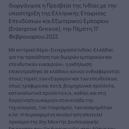
διοργάνωσε η Πρεσβεία της Ινδίας με την
υποστήριξη της Ελληνικής Εταιρείας
Επενδύσεων και Εξωτερικού Εμπορίου
(Enterprise Greece), την Πέμπτη 17
Φεβρουαρίου 2022.
Με κεντρικό θέμα «Συνεργασία Ινδίας-Ελλάδας
για την προώθηση των διμερών εμπορικών και
επενδυτικών ευκαιριών», η εκδήλωση
επικεντρώθηκε σε κλάδους κοινού ενδιαφέροντος
στους τομείς των εξαγωγών και των επενδύσεων,
όπως τρόφιμα και ποτά, βιομηχανικά προϊόντα,
καταναλωτικά προϊόντα κ.α., καθώς και στη
διερεύνηση ευκαιριών στον κλάδο της
τεχνολογίας, του τουρισμού, των κοσμημάτων
κ.λπ.. Η συγκεκριμένη συνάντηση αποτελεί
προοίμιο της 8ης Μεικτής Διυπουργικής
Επιτροπής που θα διοργανωθεί στην Αθήνα τον