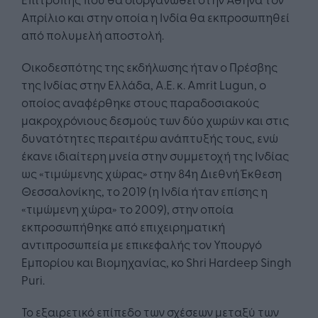
Απρίλιο και στην οποία η Ινδία θα εκπροσωπηθεί
από πολυμελή αποστολή.
Οικοδεσπότης της εκδήλωσης ήταν ο Πρέσβης
της Ινδίας στην Ελλάδα, Α.Ε. κ. Amrit Lugun, ο
οποίος αναφέρθηκε στους παραδοσιακούς
μακροχρόνιους δεσμούς των δύο χωρών και στις
δυνατότητες περαιτέρω ανάπτυξής τους, ενώ
έκανε ιδιαίτερη μνεία στην συμμετοχή της Ινδίας
ως «τιμώμενης χώρας» στην 84η Διεθνή Έκθεση
Θεσσαλονίκης, το 2019 (η Ινδία ήταν επίσης η
«τιμώμενη χώρα» το 2009), στην οποία
εκπροσωπήθηκε από επιχειρηματική
αντιπροσωπεία με επικεφαλής τον Υπουργό
Εμπορίου και Βιομηχανίας, κο Shri Hardeep Singh
Puri.
Το εξαιρετικό επίπεδο των σχέσεων μεταξύ των