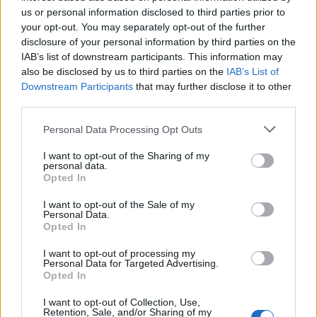
us or personal information disclosed to third parties prior to
Advertorial
your opt-out. You may separately opt-out of the further
disclosure of your personal information by third parties on the
IAB’s list of downstream participants. This information may
also be disclosed by us to third parties on the
IAB’s List of
Downstream Participants
that may further disclose it to other
Περισσότερα από το
third parties.
Personal Data Processing Opt Outs
Apple: Προσφεύγει στη
Δικαιοσύνη κατά της OpenAI για
I want to opt-out of the Sharing of my
personal data.
φερόμενη υπεξαίρεση εμπορικών
Opted In
μυστικών
06/08/26
|
16:09
I want to opt-out of the Sale of my
Personal Data.
Opted In
Γερμανική
αυτοκινητοβιομηχανία: Μαζικές
I want to opt-out of processing my
περικοπές σε managers από
Personal Data for Targeted Advertising.
Opted In
Volkswagen, Porsche και BMW
04/08/26
|
15:23
I want to opt-out of Collection, Use,
Retention, Sale, and/or Sharing of my