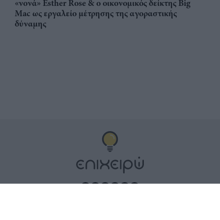
«νονά» Esther Rose & ο οικονομικός δείκτης Big
Mac ως εργαλείο μέτρησης της αγοραστικής
δύναμης
Αριθμός Πιστοποίησης