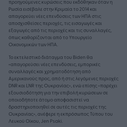
προηγούμενες κυρώσεις που εκδόθηκαν όταν η
Ρωσία εισέβαλε στην Κριμαία το 2014 και
απαγορεύει νέες επενδύσεις των ΗΠΑ στις
αποσχισθείσες περιοχές, τις εισαγωγές και
εξαγωγές από τις περιοχές και τις συναλλαγές,
όπως καθορίζονται από το Υπουργείο
Οικονομικών των ΗΠΑ.
Το εκτελεστικό διάταγμα του Biden θα
«απαγορεύσει νέες επενδύσεις, εμπορικές
συναλλαγές και χρηματοδότηση από
Αμερικανούς προς, από ή στις λεγόμενες περιοχές
DNR και LNR της Ουκρανίας», ενώ επίσης «παρέχει
εξουσιοδότηση για την επιβολή κυρώσεων σε
οποιοδήποτε άτομο αποφασιστεί να
δραστηριοποιηθεί σε αυτές τις περιοχές της
Ουκρανίας», ανέφερε η εκπρόσωπος Τύπου του
Λευκού Οίκου, Jen Psaki.