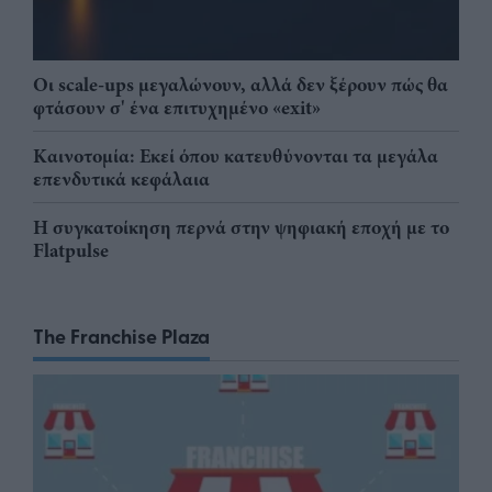
Οι scale-ups μεγαλώνουν, αλλά δεν ξέρουν πώς θα
φτάσουν σ' ένα επιτυχημένο «exit»
Καινοτομία: Εκεί όπου κατευθύνονται τα μεγάλα
επενδυτικά κεφάλαια
Η συγκατοίκηση περνά στην ψηφιακή εποχή με το
Flatpulse
The Franchise Plaza