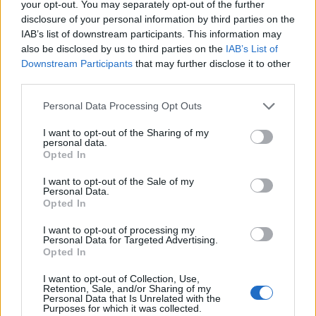
Γερμανική
your opt-out. You may separately opt-out of the further
αυτοκινητοβιομηχανία: Μαζικές
disclosure of your personal information by third parties on the
περικοπές σε managers από
IAB’s list of downstream participants. This information may
Volkswagen, Porsche και BMW
also be disclosed by us to third parties on the
IAB’s List of
Downstream Participants
that may further disclose it to other
04/08/26
|
15:23
third parties.
«Πράσινο φως» από την Κομισιόν
Personal Data Processing Opt Outs
για τη διαπίστευση του Ελληνικού
Οργανισμού Πληρωμών
I want to opt-out of the Sharing of my
personal data.
03/08/26
|
11:10
Opted In
I want to opt-out of the Sale of my
ING: Ενίσχυση κερδών κατά 16%
Personal Data.
Opted In
στα 1,95 δισ. ευρώ το δεύτερο
τρίμηνο, ξεπερνώντας τις
I want to opt-out of processing my
προβλέψεις της αγοράς
Personal Data for Targeted Advertising.
Opted In
30/07/26
|
16:27
I want to opt-out of Collection, Use,
Η Revolut και η OpenAI
Retention, Sale, and/or Sharing of my
συνεργάζονται ώστε να φέρουν
Personal Data that Is Unrelated with the
Purposes for which it was collected.
το ChatGPT Go σε εκατομμύρια