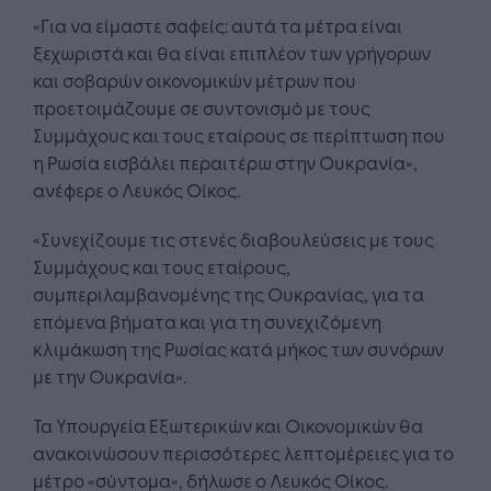
«Για να είμαστε σαφείς: αυτά τα μέτρα είναι
ξεχωριστά και θα είναι επιπλέον των γρήγορων
και σοβαρών οικονομικών μέτρων που
προετοιμάζουμε σε συντονισμό με τους
Συμμάχους και τους εταίρους σε περίπτωση που
η Ρωσία εισβάλει περαιτέρω στην Ουκρανία»,
ανέφερε ο Λευκός Οίκος.
«Συνεχίζουμε τις στενές διαβουλεύσεις με τους
Συμμάχους και τους εταίρους,
συμπεριλαμβανομένης της Ουκρανίας, για τα
επόμενα βήματα και για τη συνεχιζόμενη
κλιμάκωση της Ρωσίας κατά μήκος των συνόρων
με την Ουκρανία».
Τα Υπουργεία Εξωτερικών και Οικονομικών θα
ανακοινώσουν περισσότερες λεπτομέρειες για το
μέτρο «σύντομα», δήλωσε ο Λευκός Οίκος.