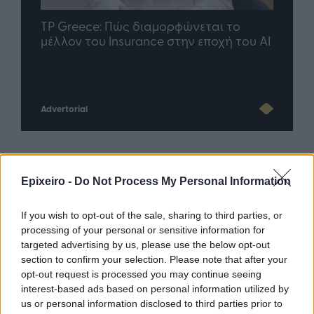
nd.gr
TP Greece: Πώς διαμορφώνεται το
Η ομ
άθε
μέλλον του Insurance στην εποχή του AI
σου 
Advertorial
Περισσότερα από το
Epixeiro -
Do Not Process My Personal Information
If you wish to opt-out of the sale, sharing to third parties, or
Apple: Προσφεύγει στη
processing of your personal or sensitive information for
Δικαιοσύνη κατά της OpenAI για
targeted advertising by us, please use the below opt-out
φερόμενη υπεξαίρεση εμπορικών
section to confirm your selection. Please note that after your
μυστικών
opt-out request is processed you may continue seeing
interest-based ads based on personal information utilized by
06/08/26
|
16:09
us or personal information disclosed to third parties prior to