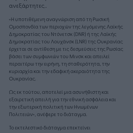
ανεξάρτητες..
«Η υποτιθέμενη αναγνώριση από τη Ρωσική
Ομοσπονδία των περιοχών της λεγόμενης Λαϊκής
Δημοκρατίας του Ντόνετσκ (DNR) ή της Λαϊκής
Δημοκρατίας του Λουχάνσκ (LNR) της Ουκρανίας
έρχεται σε αντίθεση με τις δεσμεύσεις της Ρωσίας
βάσει των συμφωνιών του Μινσκ και απειλεί
περαιτέρω την ειρήνη, τη σταθερότητα, την
κυριαρχία και την εδαφική ακεραιότητα της
Ουκρανίας.
Ως εκ τούτου, αποτελεί μια ασυνήθιστη και
εξαιρετική απειλή για την εθνική ασφάλεια και
την εξωτερική πολιτική των Ηνωμένων
Πολιτειών», ανέφερε το διάταγμα.
Το εκτελεστικό διάταγμα επεκτείνει