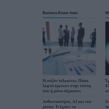
Business Know-how
M
Η σεζόν τελειώνει: Πόσα
Έ
λεφτά έμειναν στην τσέπη
Ε
σου ή μόνο πέρασαν;
κ
Ανθεκτικότητα, AI και νέα
Γ
ρίσκα: Τι έχουν να
i