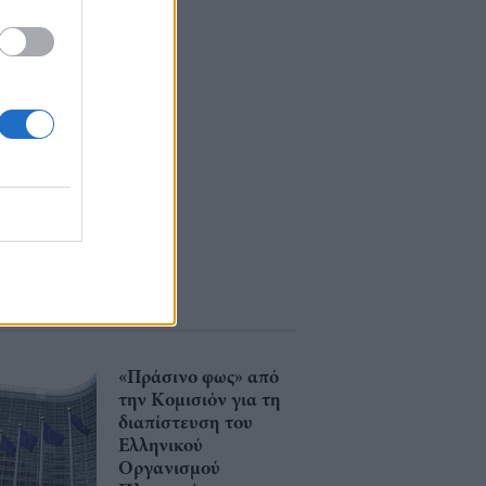
«Πράσινο φως» από
την Κομισιόν για τη
διαπίστευση του
Ελληνικού
Οργανισμού