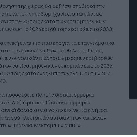
έρνηση της χώρας θα αυξήσει σταδιακά την
 στις αυτοκινητοβιομηχανίες, απαιτώντας
άχιστον» 20 τοις εκατό πωλήσεις μηδενικών
πών έως το 2026 και 60 τοις εκατό έως το 2030.
ατηγική είναι πιο επιεικής για τα επαγγελματικά
Η Τεχνητή Νοημοσύνη: το νέο
τα - η καναδική κυβέρνηση θέλει το 35 τοις
λειτουργικό σύστημα της
ό των συνολικών πωλήσεων μεσαίων και βαρέων
επιχείρησης
των να είναι μηδενικών εκπομπών έως το 2035
ο 100 τοις εκατό ενός «υποσυνόλου» αυτών έως
40.
α προσφέρει επίσης 1,7 δισεκατομμύρια
ια CAD (περίπου 1,36 δισεκατομμύρια
κανικά δολάρια) για να επεκτείνει τα κίνητρα
ην αγορά ηλεκτρικών αυτοκινήτων και άλλων
άτων μηδενικών εκπομπών ρύπων.