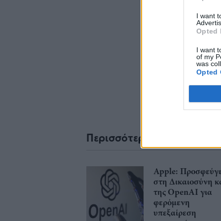
I want 
Advertis
Opted 
Σχο
I want t
of my P
was col
Opted 
Περισσότερα από το
Apple: Προσφεύγε
στη Δικαιοσύνη κ
της OpenAI για
φερόμενη
υπεξαίρεση