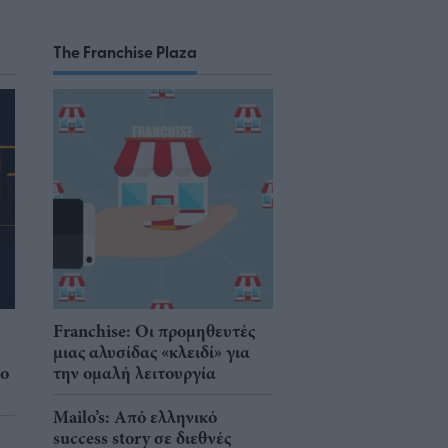
The Franchise Plaza
Franchise: Οι προμηθευτές
μιας αλυσίδας «κλειδί» για
νο
την ομαλή λειτουργία
Mailo’s: Από ελληνικό
success story σε διεθνές