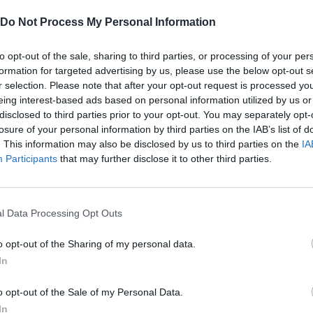
ρύτερο σχέδιο προορίζεται να μειώσει τις
πές σε 40 με 45 τοις εκατό κάτω από τα επίπεδα
Do Not Process My Personal Information
005 έως το 2030 και να φτάσει στο καθαρό
 έως το 2050.
to opt-out of the sale, sharing to third parties, or processing of your per
formation for targeted advertising by us, please use the below opt-out s
r selection. Please note that after your opt-out request is processed y
eing interest-based ads based on personal information utilized by us or
disclosed to third parties prior to your opt-out. You may separately opt-
Ακολουθήστε το
στο
losure of your personal information by third parties on the IAB’s list of
. This information may also be disclosed by us to third parties on the
IA
Google News
και μάθετε πρώτοι
Participants
that may further disclose it to other third parties.
όλα τα επιχειρηματικά νέα
l Data Processing Opt Outs
Δείτε όλες τις τελευταίες
επιχειρηματικές
Ειδήσεις
από την
o opt-out of the Sharing of my personal data.
Ελλάδα και τον κόσμο στο
In
o opt-out of the Sale of my Personal Data.
In