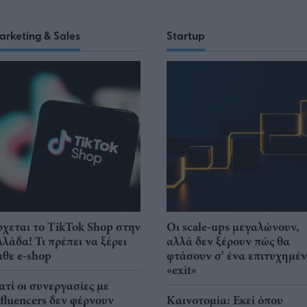
arketing & Sales
Startup
ρχεται το TikTok Shop στην
Οι scale-ups μεγαλώνουν,
λλάδα! Τι πρέπει να ξέρει
αλλά δεν ξέρουν πώς θα
άθε e-shop
φτάσουν σ' ένα επιτυχημέ
«exit»
ιατί οι συνεργασίες με
nfluencers δεν φέρνουν
Καινοτομία: Εκεί όπου