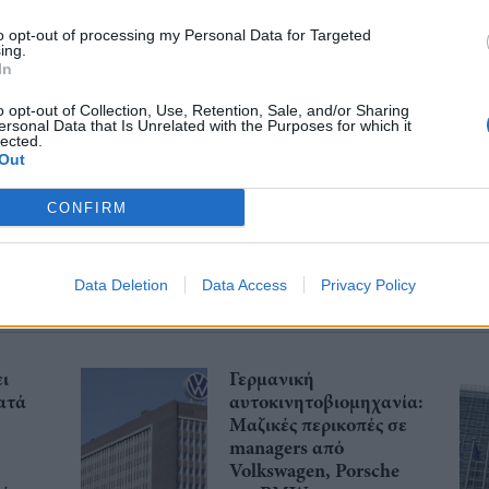
to opt-out of processing my Personal Data for Targeted
ing.
In
λιάστε
o opt-out of Collection, Use, Retention, Sale, and/or Sharing
ersonal Data that Is Unrelated with the Purposes for which it
... σχόλια
| Κάνε click για να σχολιάσεις
lected.
Out
CONFIRM
Data Deletion
Data Access
Privacy Policy
ι
Γερμανική
ατά
αυτοκινητοβιομηχανία:
Μαζικές περικοπές σε
managers από
Volkswagen, Porsche