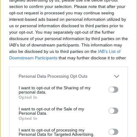
περικοπές σε managers από
section to confirm your selection. Please note that after your
Volkswagen, Porsche και BMW
opt-out request is processed you may continue seeing
04/08/26
|
15:23
interest-based ads based on personal information utilized by
us or personal information disclosed to third parties prior to
«Πράσινο φως» από την Κομισιόν
your opt-out. You may separately opt-out of the further
για τη διαπίστευση του Ελληνικού
disclosure of your personal information by third parties on the
Οργανισμού Πληρωμών
IAB’s list of downstream participants. This information may
also be disclosed by us to third parties on the
IAB’s List of
03/08/26
|
11:10
Downstream Participants
that may further disclose it to other
third parties.
ING: Ενίσχυση κερδών κατά 16%
Personal Data Processing Opt Outs
στα 1,95 δισ. ευρώ το δεύτερο
τρίμηνο, ξεπερνώντας τις
I want to opt-out of the Sharing of my
προβλέψεις της αγοράς
personal data.
Opted In
30/07/26
|
16:27
I want to opt-out of the Sale of my
Η Revolut και η OpenAI
Personal Data.
συνεργάζονται ώστε να φέρουν
Opted In
το ChatGPT Go σε εκατομμύρια
I want to opt-out of processing my
πελάτες
Personal Data for Targeted Advertising.