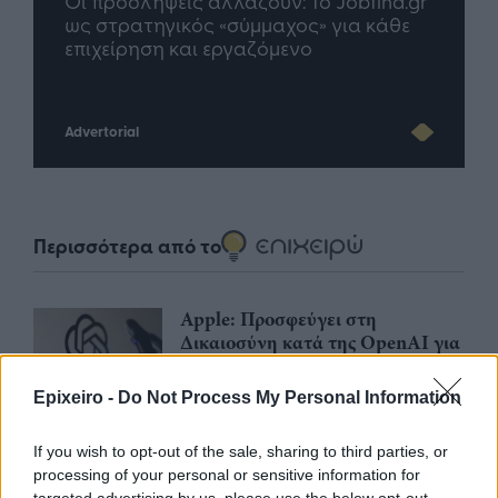
nd.gr
TP Greece: Πώς διαμορφώνεται το
Η ο
άθε
μέλλον του Insurance στην εποχή του AI
σου
Advertorial
Περισσότερα από το
Apple: Προσφεύγει στη
Δικαιοσύνη κατά της OpenAI για
φερόμενη υπεξαίρεση εμπορικών
μυστικών
Epixeiro -
Do Not Process My Personal Information
06/08/26
|
16:09
If you wish to opt-out of the sale, sharing to third parties, or
Γερμανική
processing of your personal or sensitive information for
αυτοκινητοβιομηχανία: Μαζικές
targeted advertising by us, please use the below opt-out