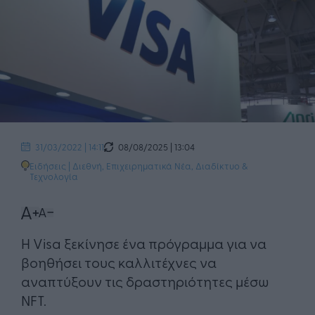
08/08/2025 | 13:04
31/03/2022 | 14:11
Ειδήσεις
|
Διεθνή
,
Επιχειρηματικά Νέα
,
Διαδίκτυο &
Τεχνολογία
​Η Visa ξεκίνησε ένα πρόγραμμα για να
βοηθήσει τους καλλιτέχνες να
αναπτύξουν τις δραστηριότητες μέσω
NFT.