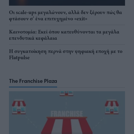
Οι scale-ups μεγαλώνουν, αλλά δεν ξέρουν πώς θα
φτάσουν σ' ένα επιτυχημένο «exit»
Καινοτομία: Εκεί όπου κατευθύνονται τα μεγάλα
επενδυτικά κεφάλαια
Η συγκατοίκηση περνά στην ψηφιακή εποχή με το
Flatpulse
The Franchise Plaza