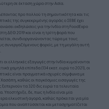
ύτερη σε έκταση χώρα στην Ασία.
έποντας προ πολλού τη σημαντικότητα και τις
τικές της συγκεκριμένης αγοράς ο ΣΕΒΕ έχει
ανώσει εκδηλώσεις για την Ινδία στη FoodExpo
 στη ΔΕΘ 2019 και είναι η τρίτη φορά που
λείται, συνδιοργανώνοντας τώρα με τους
ς συνεργαζόμενους φορείς, με τη μεγάλη αυτή
.
ι οι ελληνικές εξαγωγές στην Ινδία κυμαίνονται
ετικά χαμηλά επίπεδα (134 εκατ. ευρώ το 2021), οι
τικές είναι πραγματικά ισχυρές σύμφωνα με
. Χασάπη, καθώς οι παγκόσμιες εισαγωγές της
ς ξεπερνούν τα 320 δις ευρώ τα τελευταία
α. Υποστήριξε, δε, πως η Ινδία είναι μία
τερα ελκυστική αγορά, καθώς πρόκειται για μία
ομία που αναπτύσσεται και μετασχηματίζεται