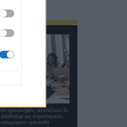
TP Greece: Πώς
Η ομάδα σου μεγαλώνε
διαμορφώνεται το μέλλον
γραφείο σου ακολουθε
του Insurance στην εποχή