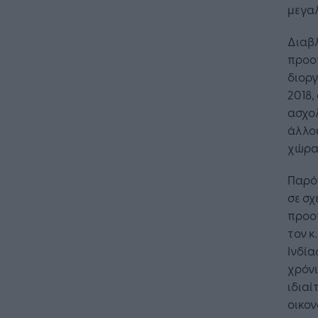
μεγαλ
Διαβλ
προοπ
διοργ
2018,
ασχο
άλλου
χώρα
Παρότ
σε σχ
προοπ
τον κ
Ινδία
χρόνι
ιδιαί
οικον