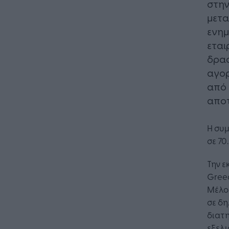
στην
μετα
ενημ
εται
δρασ
αγορ
από 
αποτ
Η συμ
σε 70.
Την ε
Greec
Μέλος
σε δη
διατη
εξελι