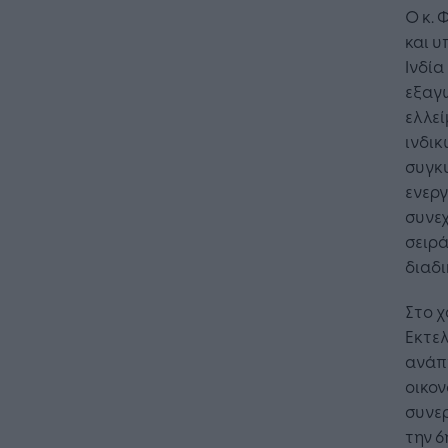
Ο κ. 
και υ
Ινδία
εξαγω
ελλεί
ινδικ
συγκυ
ενεργ
συνεχ
σειρά
διαδι
Στο χ
Εκτελ
ανάπ
οικον
συνερ
την 6