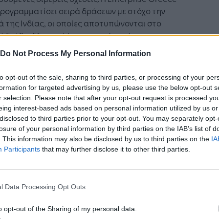
προγραμματίσει σειρά δράσεων με στόχο την
 της Ινδίας, οι οποίες αποτυπώνονται στο
ό Σχέδιο Εξωστρέφειας και αφορούν στις
ραιότητες της Eταιρείας. Συγκεκριμένα, η
Do Not Process My Personal Information
prise Greece στοχεύει στην ενίσχυση των
γέων με ποικίλες υπηρεσίες όπως η παροχή
to opt-out of the sale, sharing to third parties, or processing of your per
ουλευτικής υποστήριξης και πληροφόρησης, η
formation for targeted advertising by us, please use the below opt-out s
δευση και το coaching ή διοργάνωση
r selection. Please note that after your opt-out request is processed y
λώσεων ανάπτυξης επαφών και δικτύωσης.
eing interest-based ads based on personal information utilized by us or
disclosed to third parties prior to your opt-out. You may separately opt-
ς της Enterprise Greece είναι να υποστηρίζει
losure of your personal information by third parties on the IAB’s list of
λληνικές επιχειρήσεις σε όλα τα επίπεδα
. This information may also be disclosed by us to third parties on the
IA
υργίας τους, προκειμένου να αξιοποιήσουν
Participants
that may further disclose it to other third parties.
ς τις εξαγωγικές τους δυνατότητες, ιδίως σε
ες αγορές όπως αυτή της Ινδίας».
l Data Processing Opt Outs
υνέχεια το λόγο πήρε η κ. Βίκυ Μακρυγιάννη,
r Advisor ExportReady, Industry, Growth,
o opt-out of the Sharing of my personal data.
structure & Regional Policy του ΣΕΒ, η οποία