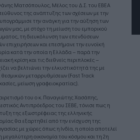
επιχείρηση και εργαζόμενο
Φάνης Ματσόπουλος, Μέλος του Δ.Σ. του EBEA
πεύθυνος της ανάπτυξης των σχέσεων με την
 υπογράμμισε την ανάγκη για την αύξηση των
γών μας, με στόχο τη μείωση του εμπορικού
μματος, τη διευκόλυνση των επενδύσεων
ών επιχειρήσεων και επεσήμανε την ευνοϊκή
ρία κατά την οποία η Ελλάδα – παρά την
ειακή κρίση και τις διεθνείς περιπλοκές –
ίζει να βελτιώνει την ελκυστικότητά της με
 θεσμικών μεταρρυθμίσεων (Fast Track
κασίες, μείωση γραφειοκρατίας).
αιρετισμό του ο κ. Παναγιώτης Χασάπης,
εστικός Αντιπρόεδρος του ΣΕΒΕ, τόνισε πως η
τυξη της εξωστρέφειας της ελληνικής
ομίας θα εξαρτηθεί από την ενίσχυση της
γασίας με χώρες όπως η Ινδία, η οποία αποτελεί
η μεγαλύτερη οικονομία του κόσμου και τη 2η