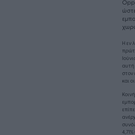
Oppo
ώστε
εμπο
χωρ
H εν 
πρώτη
Ιούνι
αυτή 
στον 
και ο
Κοινή
εμπορ
επίπε
ανέρχ
συνόλ
4,71%