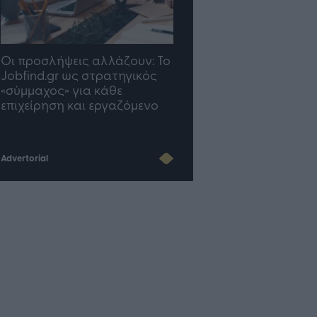
TP Greece: Πώς
Η ομάδα σου μεγαλώνε
διαμορφώνεται το μέλλον
γραφείο σου ακολουθε
του Insurance στην εποχή
του AI
Advertorial