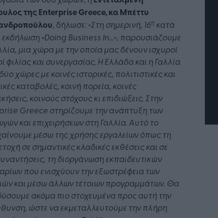
υλος της Enterprise Greece, κα Μπέττυ
η
ανδροπούλου
, δήλωσε:
«Στη σημερινή, 16
κατά
 εκδήλωση «Doing Business
In
…»,
παρουσιάζουμε
τή Νοημοσύνη: το νέο
Οι προσλήψεις αλλάζουν: To
λλία, μια χώρα με την οποία μας δένουν ισχυροί
γικό σύστημα της
Jobfind.gr ως στρατηγικός
ησης
«σύμμαχος» για κάθε
ί φιλίας και συνεργασίας. Η Ελλάδα και η Γαλλία
επιχείρηση και εργαζόμενο
 δύο χώρες με κοινές ιστορικές, πολιτιστικές και
ικές καταβολές, κοινή πορεία, κοινές
ικήσεις, κοινούς στόχους κι επιδιώξεις. Στην
prise Greece
στηρίζουμε την ανάπτυξη των
γών και επιχειρήσεων στη Γαλλία. Αυτό το
αίνουμε μέσω της χρήσης εργαλείων όπως τη
τοχή σε σημαντικές κλαδικές εκθέσεις και σε
υναντήσεις, τη διοργάνωση εκπαιδευτικών
αρίων που ενισχύουν την εξωστρέφεια των
ιών και μέσω άλλων τέτοιων προγραμμάτων. Θα
ύσουμε ακόμα πιο στοχευμένα προς αυτή την
θυνση, ώστε να εκμεταλλευτούμε την πλήρη