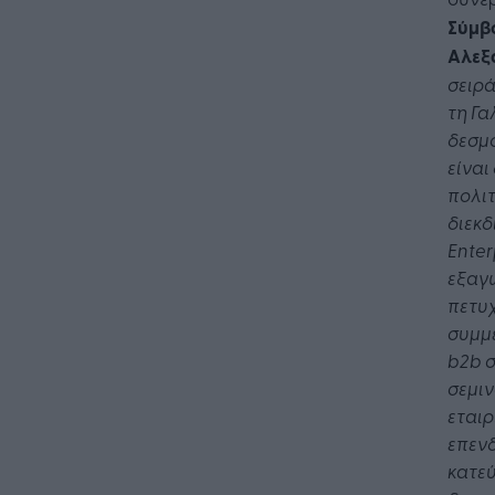
Σύμβο
Αλεξ
σειρά
Η Τεχνη
τη Γα
λειτουρ
επιχείρ
δεσμο
είναι
πολιτ
διεκδ
Enter
εξαγω
πετυχ
συμμε
b
2
b
σ
σεμιν
εταιρ
επενδ
κατεύ