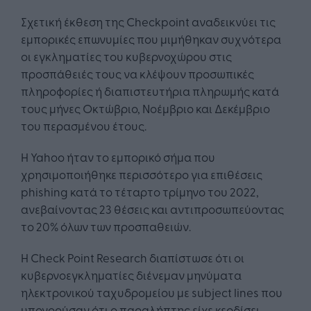
Σχετική έκθεση της Checkpoint αναδεικνύει τις
εμπορικές επωνυμίες που μιμήθηκαν συχνότερα
οι εγκληματίες του κυβερνοχώρου στις
προσπάθειές τους να κλέψουν προσωπικές
πληροφορίες ή διαπιστευτήρια πληρωμής κατά
τους μήνες Οκτώβριο, Νοέμβριο και Δεκέμβριο
του περασμένου έτους.
Η Yahoo ήταν το εμπορικό σήμα που
χρησιμοποιήθηκε περισσότερο για επιθέσεις
phishing κατά το τέταρτο τρίμηνο του 2022,
ανεβαίνοντας 23 θέσεις και αντιπροσωπεύοντας
το 20% όλων των προσπαθειών.
Η Check Point Research διαπίστωσε ότι οι
κυβερνοεγκληματίες διένεμαν μηνύματα
ηλεκτρονικού ταχυδρομείου με subject lines που
υπονοούσαν ότι ο παραλήπτης είχε κερδίσει