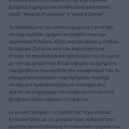
βραβεία ή χρηματικά έπαθλα από αποστολείς
όπως "Awards Promotion" ή "Award Center".
Το περιεχόμενο του email ενημέρωνε τον στόχο
ότι είχε κερδίσει χρηματικό έπαθλο που είχε
οργανώσει η Yahoo, αξίας εκατοντάδων χιλιάδων
δολαρίων. Ζητούσε από τον παραλήπτη να
στείλει τα προσωπικά και τραπεζικά του στοιχεία,
με τον ισχυρισμό πως θα μετέφεραν τα χρήματα
του βραβείου που κέρδισε στο λογαριασμό του. Το
μήνυμα ηλεκτρονικού ταχυδρομείου περιείχε
επίσης μια προειδοποίηση ότι ο στόχος δεν
πρέπει να ενημερώσει τον κόσμο για τη νίκη του
βραβείου λόγω νομικών ζητημάτων.
Σε γενικές γραμμές, ο τομέας της τεχνολογίας
ήταν ο κλάδος με τις μεγαλύτερες πιθανότητες
μίμησης brand phishing το τελευταίο τρίμηνο του