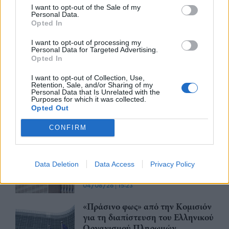
I want to opt-out of the Sale of my
Personal Data.
Opted In
Περισσότερα από το
I want to opt-out of processing my
Personal Data for Targeted Advertising.
Opted In
Apple: Προσφεύγει στη
I want to opt-out of Collection, Use,
Δικαιοσύνη κατά της OpenAI για
Retention, Sale, and/or Sharing of my
φερόμενη υπεξαίρεση εμπορικών
Personal Data that Is Unrelated with the
Purposes for which it was collected.
μυστικών
Opted Out
06/08/26
|
16:09
CONFIRM
Γερμανική
αυτοκινητοβιομηχανία: Μαζικές
περικοπές σε managers από
Data Deletion
Data Access
Privacy Policy
Volkswagen, Porsche και BMW
04/08/26
|
15:23
«Πράσινο φως» από την Κομισιόν
για τη διαπίστευση του Ελληνικού
Οργανισμού Πληρωμών