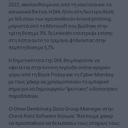
2022, ακολουθούμενος από τη ναυτιλία και τα
κοινωνικά δίκτυα. Η DHL ήταν στη δεύτερη θέση
με 16% όλων των προσπαθειών brand phishing,
μπροστά από τη Microsoft που βρέθηκε στην
τρίτη θέση με 11%. Το LinkedIn επέστρεψε επίσης
στη λίστα αυτό το τρίμηνο, φτάνοντας στην
πέμπτη θέση με 5,7%.
Η δημοτικότητα της DHL θα μπορούσε να
οφείλεται στην έντονη περίοδο online αγορών
γύρω από τη Black Friday και τη Cyber Monday,
με τους χάκερ να χρησιμοποιούν το εμπορικό
σήμα για να δημιουργούν "ψεύτικες" ειδοποιήσεις
παραδόσεων.
Ο Omer Dembinsky, Data Group Manager στην
Check Point Software δήλωσε: "Βλέπουμε χάκερ
να προσπαθούν να δελεάσουν τους στόχους τους