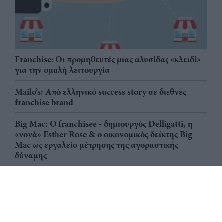
Franchise: Οι προμηθευτές μιας αλυσίδας «κλειδί»
για την ομαλή λειτουργία
Mailo’s: Από ελληνικό success story σε διεθνές
franchise brand
Big Mac: Ο franchisee - δημιουργός Delligatti, η
«νονά» Esther Rose & ο οικονομικός δείκτης Big
Mac ως εργαλείο μέτρησης της αγοραστικής
δύναμης