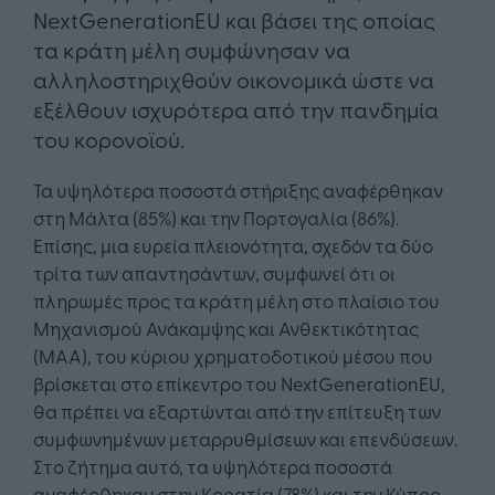
NextGenerationEU και βάσει της οποίας
τα κράτη μέλη συμφώνησαν να
αλληλοστηριχθούν οικονομικά ώστε να
εξέλθουν ισχυρότερα από την πανδημία
του κορονοϊού.
Τα υψηλότερα ποσοστά στήριξης αναφέρθηκαν
στη Μάλτα (85%) και την Πορτογαλία (86%).
Επίσης, μια ευρεία πλειονότητα, σχεδόν τα δύο
τρίτα των απαντησάντων, συμφωνεί ότι οι
πληρωμές προς τα κράτη μέλη στο πλαίσιο του
Μηχανισμού Ανάκαμψης και Ανθεκτικότητας
(ΜΑΑ), του κύριου χρηματοδοτικού μέσου που
βρίσκεται στο επίκεντρο του NextGenerationEU,
θα πρέπει να εξαρτώνται από την επίτευξη των
συμφωνημένων μεταρρυθμίσεων και επενδύσεων.
Στο ζήτημα αυτό, τα υψηλότερα ποσοστά
αναφέρθηκαν στην Κροατία (78%) και την Κύπρο