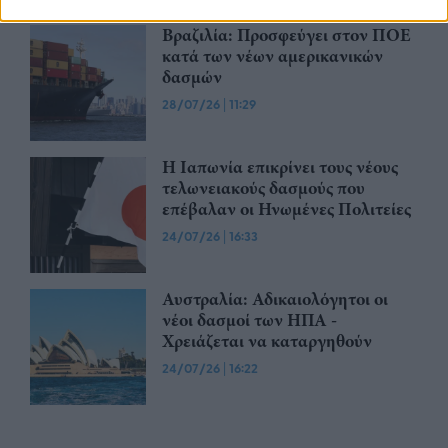
Βραζιλία: Προσφεύγει στον ΠΟΕ
κατά των νέων αμερικανικών
δασμών
28/07/26
|
11:29
Η Ιαπωνία επικρίνει τους νέους
τελωνειακούς δασμούς που
επέβαλαν οι Ηνωμένες Πολιτείες
24/07/26
|
16:33
Αυστραλία: Αδικαιολόγητοι οι
νέοι δασμοί των ΗΠΑ -
Χρειάζεται να καταργηθούν
24/07/26
|
16:22