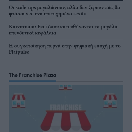
Οι scale-ups μεγαλώνουν, αλλά δεν ξέρουν πώς θα
φτάσουν σ' ένα επιτυχημένο «exit»
Καινοτομία: Εκεί όπου κατευθύνονται τα μεγάλα
επενδυτικά κεφάλαια
Η συγκατοίκηση περνά στην ψηφιακή εποχή με το
Flatpulse
The Franchise Plaza