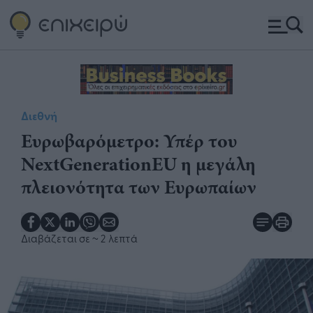
Διεθνή
Ευρωβαρόμετρο: Υπέρ του
NextGenerationEU η μεγάλη
πλειονότητα των Ευρωπαίων
Διαβάζεται σε
~ 2 λεπτά