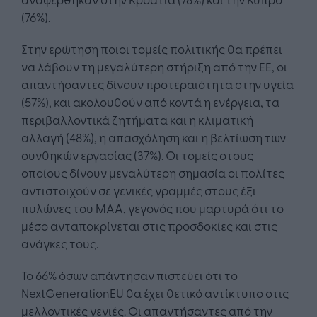
(76%).
Στην ερώτηση ποιοι τομείς πολιτικής θα πρέπει
να λάβουν τη μεγαλύτερη στήριξη από την ΕΕ, οι
απαντήσαντες δίνουν προτεραιότητα στην υγεία
(57%), και ακολουθούν από κοντά η ενέργεια, τα
περιβαλλοντικά ζητήματα και η κλιματική
αλλαγή (48%), η απασχόληση και η βελτίωση των
συνθηκών εργασίας (37%). Οι τομείς στους
οποίους δίνουν μεγαλύτερη σημασία οι πολίτες
αντιστοιχούν σε γενικές γραμμές στους έξι
πυλώνες του ΜΑΑ, γεγονός που μαρτυρά ότι το
μέσο ανταποκρίνεται στις προσδοκίες και στις
ανάγκες τους.
Το 66% όσων απάντησαν πιστεύει ότι το
NextGenerationEU θα έχει θετικό αντίκτυπο στις
μελλοντικές γενιές. Οι απαντήσαντες από την