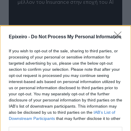
άθε
μέλλον του Insurance στην εποχή του AI
σου 
Advertorial
Epixeiro -
Do Not Process My Personal Information
If you wish to opt-out of the sale, sharing to third parties, or
processing of your personal or sensitive information for
Περισσότερα από το
targeted advertising by us, please use the below opt-out
section to confirm your selection. Please note that after your
opt-out request is processed you may continue seeing
Apple: Προσφεύγει στη
interest-based ads based on personal information utilized by
Δικαιοσύνη κατά της OpenAI για
us or personal information disclosed to third parties prior to
φερόμενη υπεξαίρεση εμπορικών
your opt-out. You may separately opt-out of the further
μυστικών
disclosure of your personal information by third parties on the
06/08/26
|
16:09
IAB’s list of downstream participants. This information may
also be disclosed by us to third parties on the
IAB’s List of
Γερμανική
Downstream Participants
that may further disclose it to other
αυτοκινητοβιομηχανία: Μαζικές
third parties.
περικοπές σε managers από