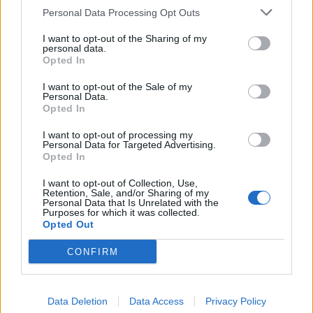
Volkswagen, Porsche και BMW
Personal Data Processing Opt Outs
04/08/26
|
15:23
I want to opt-out of the Sharing of my
personal data.
«Πράσινο φως» από την Κομισιόν
Opted In
για τη διαπίστευση του Ελληνικού
I want to opt-out of the Sale of my
Οργανισμού Πληρωμών
Personal Data.
Opted In
03/08/26
|
11:10
I want to opt-out of processing my
Personal Data for Targeted Advertising.
ING: Ενίσχυση κερδών κατά 16%
Opted In
στα 1,95 δισ. ευρώ το δεύτερο
τρίμηνο, ξεπερνώντας τις
I want to opt-out of Collection, Use,
Retention, Sale, and/or Sharing of my
προβλέψεις της αγοράς
Personal Data that Is Unrelated with the
Purposes for which it was collected.
30/07/26
|
16:27
Opted Out
Η Revolut και η OpenAI
CONFIRM
συνεργάζονται ώστε να φέρουν
το ChatGPT Go σε εκατομμύρια
πελάτες
Data Deletion
Data Access
Privacy Policy
30/07/26
|
15:43