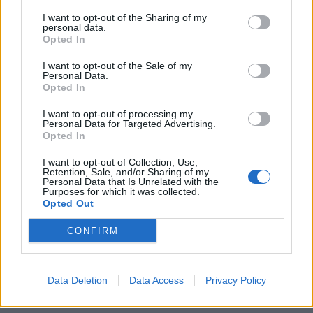
04/08/26
|
15:23
I want to opt-out of the Sharing of my
personal data.
Opted In
«Πράσινο φως» από την Κομισιόν
για τη διαπίστευση του Ελληνικού
I want to opt-out of the Sale of my
Οργανισμού Πληρωμών
Personal Data.
Opted In
03/08/26
|
11:10
I want to opt-out of processing my
Personal Data for Targeted Advertising.
ING: Ενίσχυση κερδών κατά 16%
Opted In
στα 1,95 δισ. ευρώ το δεύτερο
I want to opt-out of Collection, Use,
τρίμηνο, ξεπερνώντας τις
Retention, Sale, and/or Sharing of my
προβλέψεις της αγοράς
Personal Data that Is Unrelated with the
Purposes for which it was collected.
30/07/26
|
16:27
Opted Out
Η Revolut και η OpenAI
CONFIRM
συνεργάζονται ώστε να φέρουν
το ChatGPT Go σε εκατομμύρια
πελάτες
Data Deletion
Data Access
Privacy Policy
30/07/26
|
15:43