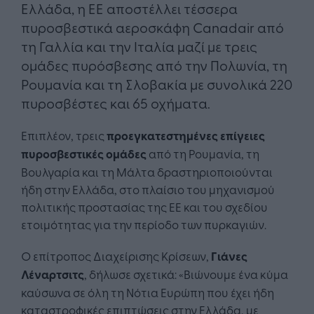
Ελλάδα, η ΕΕ αποστέλλει τέσσερα
πυροσβεστικά αεροσκάφη Canadair από
τη Γαλλία και την Ιταλία μαζί με τρεις
ομάδες πυρόσβεσης από την Πολωνία, τη
Ρουμανία και τη Σλοβακία με συνολικά 220
πυροσβέστες και 65 οχήματα.
Επιπλέον, τρεις
προεγκατεστημένες επίγειες
πυροσβεστικές ομάδες
από τη Ρουμανία, τη
Βουλγαρία και τη Μάλτα δραστηριοποιούνται
ήδη στην Ελλάδα, στο πλαίσιο του μηχανισμού
πολιτικής προστασίας της ΕΕ και του σχεδίου
ετοιμότητας για την περίοδο των πυρκαγιών.
Ο επίτροπος Διαχείρισης Κρίσεων,
Γιάνες
Λέναρτσιτς
, δήλωσε σχετικά: «Βιώνουμε ένα κύμα
καύσωνα σε όλη τη Νότια Ευρώπη που έχει ήδη
καταστροφικές επιπτώσεις στην Ελλάδα, με