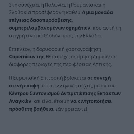
Στη συνέχεια, η Πολωνία, η Ρουμανία και η
Σλοβακία προσέφεραν η καθεμιά
μία μονάδα
επίγειας δασοπυρόσβεσης
,
συμπεριλαμβανομένων οχημάτων
, που αυτή τη
στιγμή είναι καθ’ οδόν προς την Ελλάδα.
Επιπλέον, η δορυφορική χαρτογράφηση
Copernicus της ΕΕ
παρέχει εκτίμηση ζημιών σε
διάφορες περιοχές της περιφέρειας Αττικής.
Η Ευρωπαϊκή Επιτροπή βρίσκεται
σε συνεχή
στενή επαφή
με τις ελληνικές αρχές, μέσω του
Κέντρου Συντονισμού Αντιμετώπισης Εκτάκτων
Αναγκών
, και είναι έτοιμη
να κινητοποιήσει
πρόσθετη βοήθεια
, εάν χρειαστεί.