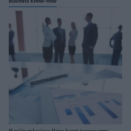
Business Know-how
Η σεζόν τελειώνει: Πόσα λεφτά έμειναν στην