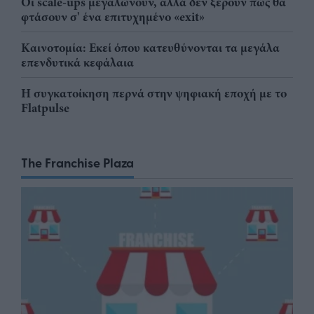
Οι scale-ups μεγαλώνουν, αλλά δεν ξέρουν πώς θα
φτάσουν σ' ένα επιτυχημένο «exit»
Καινοτομία: Εκεί όπου κατευθύνονται τα μεγάλα
επενδυτικά κεφάλαια
Η συγκατοίκηση περνά στην ψηφιακή εποχή με το
Flatpulse
The Franchise Plaza