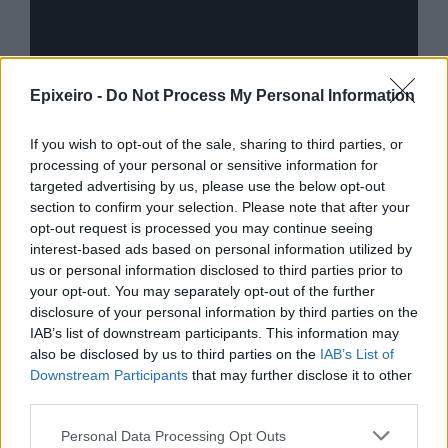
Advertorial
Epixeiro -
Do Not Process My Personal Information
If you wish to opt-out of the sale, sharing to third parties, or
processing of your personal or sensitive information for
Περισσότερα από το
targeted advertising by us, please use the below opt-out
section to confirm your selection. Please note that after your
opt-out request is processed you may continue seeing
Apple: Προσφεύγει στη
interest-based ads based on personal information utilized by
Δικαιοσύνη κατά της OpenAI για
us or personal information disclosed to third parties prior to
φερόμενη υπεξαίρεση εμπορικών
your opt-out. You may separately opt-out of the further
μυστικών
disclosure of your personal information by third parties on the
IAB’s list of downstream participants. This information may
06/08/26
|
16:09
also be disclosed by us to third parties on the
IAB’s List of
Downstream Participants
that may further disclose it to other
Γερμανική
third parties.
αυτοκινητοβιομηχανία: Μαζικές
περικοπές σε managers από
Personal Data Processing Opt Outs
Volkswagen, Porsche και BMW