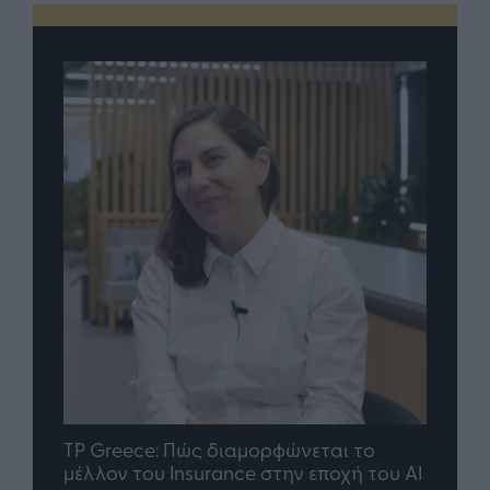
nd.gr
TP Greece: Πώς διαμορφώνεται το
Η ομ
άθε
μέλλον του Insurance στην εποχή του AI
σου 