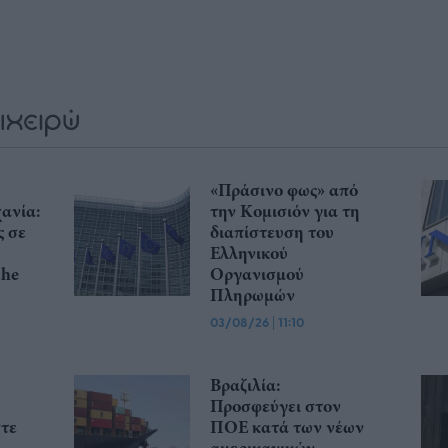
«Πράσινο φως» από
ανία:
την Κομισιόν για τη
ς σε
διαπίστευση του
Ελληνικού
che
Οργανισμού
Πληρωμών
03/08/26
|
11:10
Βραζιλία:
Προσφεύγει στον
τε
ΠΟΕ κατά των νέων