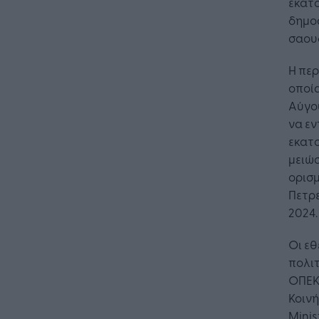
εκατο
δημοσ
σαουδ
Η περ
οποία
Αύγου
να εν
εκατ
μειώ
ορισ
Πετρε
2024.
Οι εθ
πολι
ΟΠΕΚ+
Κοινή
Minis