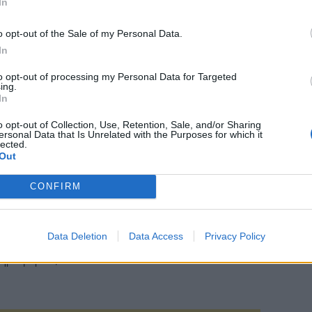
In
τερα κατά 48 σεντς ανά βαρέλι από το
ούμενο κλείσιμο.
o opt-out of the Sale of my Personal Data.
In
μές βρίσκονταν υπό πίεση το πρώτο εξάμηνο του
ς, δεδομένων των μακροοικονομικών ανησυχιών,
to opt-out of processing my Personal Data for Targeted
ing.
πληθωριστικών πιέσεων, των αναταράξεων στον
In
ζικό τομέα και της αργής ανάκαμψης της
ικής ζήτησης.
o opt-out of Collection, Use, Retention, Sale, and/or Sharing
ersonal Data that Is Unrelated with the Purposes for which it
lected.
ο, τόσο ο ΟΠΕΚ όσο και ο Διεθνής Οργανισμός
Out
ειας με έδρα το Παρίσι προβλέπουν αύξηση της
CONFIRM
ης που θα μπορούσε να οδηγήσει σε
ορισμό της προσφοράς το δεύτερο εξάμηνο του
Data Deletion
Data Access
Privacy Policy
ληροφορίες από CNBC