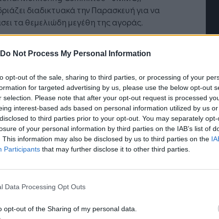
ριάζει διαδικτυακά την Παρασκευή για να
σει τα θεμελιώδη μεγέθη της αγοράς.
Η Τεχνητή Νοημοσύνη: το νέο
MC δεν μπορεί να αποφασίσει ανεξάρτητα την
λειτουργικό σύστημα της
Do Not Process My Personal Information
ική, αλλά μπορεί να συγκαλέσει έκτακτη
επιχείρησης
δρίαση των υπουργών του ΟΠΕΚ για να το
to opt-out of the sale, sharing to third parties, or processing of your per
ι. Οι τιμές του πετρελαίου είχαν μικρή
formation for targeted advertising by us, please use the below opt-out s
βολή λίγο μετά την ανακοίνωση της παράτασης
r selection. Please note that after your opt-out request is processed y
θελοντικής μείωσης της παραγωγής της
eing interest-based ads based on personal information utilized by us or
δικής Αραβίας.
disclosed to third parties prior to your opt-out. You may separately opt-
losure of your personal information by third parties on the IAB’s list of
μβόλαια μελλοντικής εκπλήρωσης του Brent με
. This information may also be disclosed by us to third parties on the
IA
Participants
that may further disclose it to other third parties.
 τον Οκτώβριο διαπραγματεύονταν στα 83,65
ια ανά βαρέλι στις 14:30 ώρα Λονδίνου (16:30
λλάδας), αυξημένα κατά 45 σεντς ανά βαρέλι
έση με τον διακανονισμό της Τετάρτης. Το
l Data Processing Opt Outs
όλαιο WTI με παράδοση Σεπτεμβρίου
o opt-out of the Sharing of my personal data.
ρφωνόταν στα 79,97 δολάρια ανά βαρέλι,