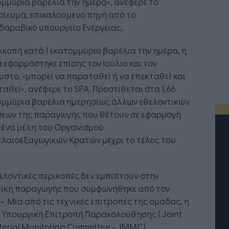
μμύρια βαρέλια την ημέρα», ανέφερε το
ίευμα, επικαλούμενο πηγή από το
αραβικό υπουργείο Ενέργειας.
ικοπή κατά 1 εκατομμύριο βαρέλια την ημέρα, η
 εφαρμόστηκε επίσης τον Ιούλιο και τον
στο, «μπορεί να παραταθεί ή να επεκταθεί και
ταθεί», ανέφερε το SPA. Προστίθεται στα 1,66
ομμύρια βαρέλια ημερησίως άλλων εθελοντικών
σεων της παραγωγής που θέτουν σε εφαρμογή
μένα μέλη του Οργανισμού
λαιοεξαγωγικών Κρατών μέχρι το τέλος του
ελοντικές περικοπές δεν εμπίπτουν στην
τική παραγωγής που συμφωνήθηκε από τον
. Μία από τις τεχνικές επιτροπές της ομάδας, η
 Υπουργική Επιτροπή Παρακολούθησης ( Joint
terial Monitoring Committee - JMMC),