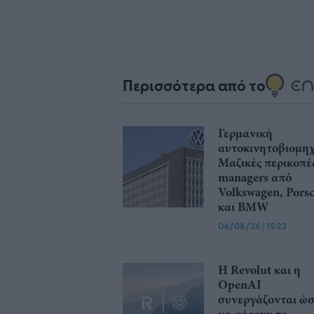
Περισσότερα από το
Γερμανική
αυτοκινητοβιομηχ
Μαζικές περικοπέ
managers από
Volkswagen, Pors
και BMW
04/08/26
|
15:23
Η Revolut και η
OpenAI
συνεργάζονται ώσ