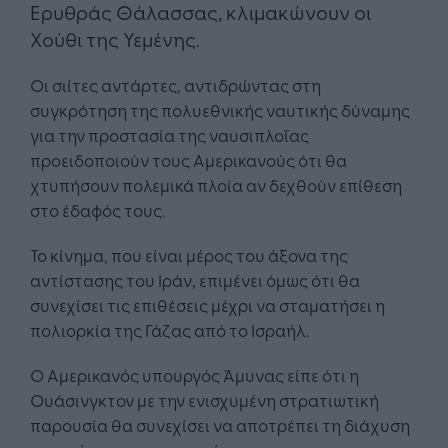
Ερυθράς Θάλασσας, κλιμακώνουν οι
Χούθι της Υεμένης.
Οι σιίτες αντάρτες, αντιδρώντας στη
συγκρότηση της πολυεθνικής ναυτικής δύναμης
για την προστασία της ναυσιπλοΐας
προειδοποιούν τους Αμερικανούς ότι θα
χτυπήσουν πολεμικά πλοία αν δεχθούν επίθεση
στο έδαφός τους.
Το κίνημα, που είναι μέρος του άξονα της
αντίστασης του Ιράν, επιμένει όμως ότι θα
συνεχίσει τις επιθέσεις μέχρι να σταματήσει η
πολιορκία της Γάζας από το Ισραήλ.
Ο Αμερικανός υπουργός Άμυνας είπε ότι η
Ουάσινγκτον με την ενισχυμένη στρατιωτική
παρουσία θα συνεχίσει να αποτρέπει τη διάχυση