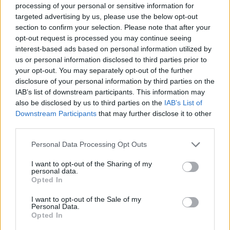
processing of your personal or sensitive information for
targeted advertising by us, please use the below opt-out
section to confirm your selection. Please note that after your
opt-out request is processed you may continue seeing
interest-based ads based on personal information utilized by
us or personal information disclosed to third parties prior to
your opt-out. You may separately opt-out of the further
nd.gr
TP Greece: Πώς διαμορφώνεται το
Η ομ
disclosure of your personal information by third parties on the
άθε
μέλλον του Insurance στην εποχή του AI
σου 
IAB’s list of downstream participants. This information may
also be disclosed by us to third parties on the
IAB’s List of
Downstream Participants
that may further disclose it to other
third parties.
Advertorial
Personal Data Processing Opt Outs
I want to opt-out of the Sharing of my
personal data.
Opted In
Περισσότερα από το
I want to opt-out of the Sale of my
Personal Data.
Opted In
Apple: Προσφεύγει στη