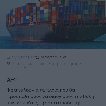
08/08/2025 | 21:42
22/12/2023 | 13:35
Ειδήσεις
|
Διεθνή
,
Εμπόριο
,
Μεταφορές, Logistics &
Εφοδιαστική
Τις απειλές για τα πλοία που θα
προσπαθήσουν να διασχίσουν την Πύλη
των Δακρύων, τη νότια είσοδο της