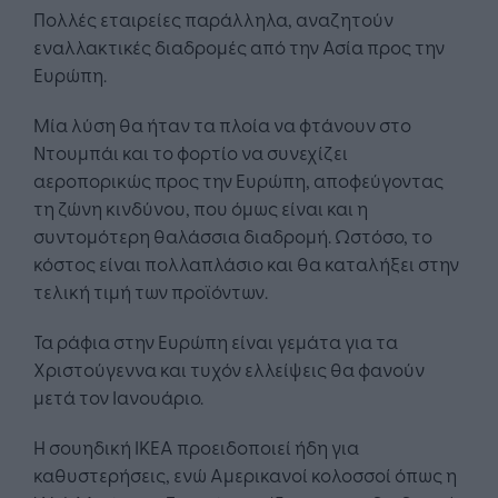
Πολλές εταιρείες παράλληλα, αναζητούν
εναλλακτικές διαδρομές από την Ασία προς την
Ευρώπη.
Μία λύση θα ήταν τα πλοία να φτάνουν στο
Ντουμπάι και το φορτίο να συνεχίζει
αεροπορικώς προς την Ευρώπη, αποφεύγοντας
τη ζώνη κινδύνου, που όμως είναι και η
συντομότερη θαλάσσια διαδρομή. Ωστόσο, το
κόστος είναι πολλαπλάσιο και θα καταλήξει στην
τελική τιμή των προϊόντων.
Τα ράφια στην Ευρώπη είναι γεμάτα για τα
Χριστούγεννα και τυχόν ελλείψεις θα φανούν
μετά τον Ιανουάριο.
Η σουηδική ΙΚΕΑ προειδοποιεί ήδη για
καθυστερήσεις, ενώ Αμερικανοί κολοσσοί όπως η