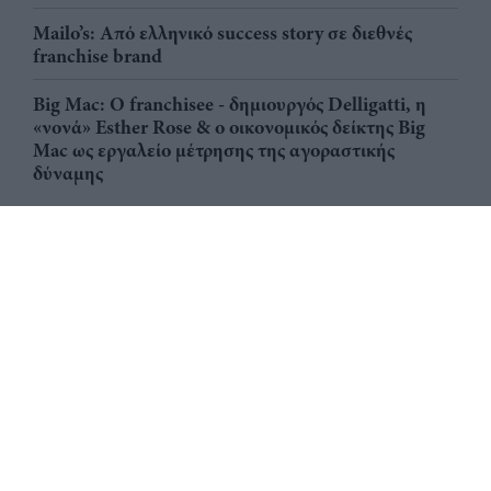
Mailo’s: Από ελληνικό success story σε διεθνές
franchise brand
Big Mac: Ο franchisee - δημιουργός Delligatti, η
«νονά» Esther Rose & ο οικονομικός δείκτης Big
Mac ως εργαλείο μέτρησης της αγοραστικής
δύναμης