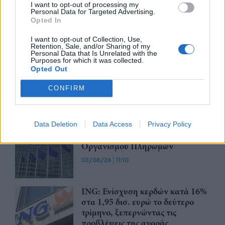
Δικαιοσύνη κατά της OpenAI για
I want to opt-out of processing my
Personal Data for Targeted Advertising.
φερόμενη υπεξαίρεση εμπορικών
Opted In
μυστικών
06/08/26
|
16:09
I want to opt-out of Collection, Use,
Retention, Sale, and/or Sharing of my
Personal Data that Is Unrelated with the
Γερμανική
Purposes for which it was collected.
αυτοκινητοβιομηχανία: Μαζικές
Opted Out
περικοπές σε managers από
Volkswagen, Porsche και BMW
CONFIRM
04/08/26
|
15:23
«Πράσινο φως» από την Κομισιόν
Data Deletion
Data Access
Privacy Policy
για τη διαπίστευση του Ελληνικού
Οργανισμού Πληρωμών
03/08/26
|
11:10
ING: Ενίσχυση κερδών κατά 16%
στα 1,95 δισ. ευρώ το δεύτερο
τρίμηνο, ξεπερνώντας τις
προβλέψεις της αγοράς