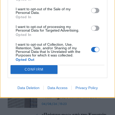
Advertorial
I want to opt-out of the Sale of my
Personal Data.
Opted In
I want to opt-out of processing my
Περισσότερα από το
Personal Data for Targeted Advertising.
Opted In
I want to opt-out of Collection, Use,
Apple: Προσφεύγει στη
Retention, Sale, and/or Sharing of my
Δικαιοσύνη κατά της OpenAI για
Personal Data that Is Unrelated with the
Purposes for which it was collected.
φερόμενη υπεξαίρεση εμπορικών
Opted Out
μυστικών
CONFIRM
06/08/26
|
16:09
Γερμανική
αυτοκινητοβιομηχανία: Μαζικές
Data Deletion
Data Access
Privacy Policy
περικοπές σε managers από
Volkswagen, Porsche και BMW
04/08/26
|
15:23
«Πράσινο φως» από την Κομισιόν