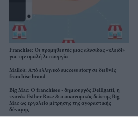
Franchise: Οι προμηθευτές μιας αλυσίδας «κλειδί»
για την ομαλή λειτουργία
Mailo’s: Από ελληνικό success story σε διεθνές
franchise brand
Big Mac: Ο franchisee - δημιουργός Delligatti, η
«νονά» Esther Rose & ο οικονομικός δείκτης Big
Mac ως εργαλείο μέτρησης της αγοραστικής
δύναμης