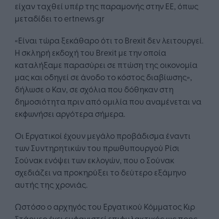
είχαν ταχθεί υπέρ της παραμονής στην ΕΕ, όπως
μεταδίδει το ertnews.gr
«Είναι τώρα ξεκάθαρο ότι το Brexit δεν λειτουργεί.
Η σκληρή εκδοχή του Brexit με την οποία
καταλήξαμε παρασύρει σε πτώση της οικονομία
μας και οδηγεί σε άνοδο το κόστος διαβίωσης»,
δήλωσε ο Καν, σε σχόλια που δόθηκαν στη
δημοσιότητα πριν από ομιλία που αναμένεται να
εκφωνήσει αργότερα σήμερα.
Οι Εργατικοί έχουν μεγάλο προβάδισμα έναντι
των Συντηρητικών του πρωθυπουργού Ρίσι
Σούνακ ενόψει των εκλογών, που ο Σούνακ
σχεδιάζει να προκηρύξει το δεύτερο εξάμηνο
αυτής της χρονιάς.
Ωστόσο ο αρχηγός του Εργατικού Κόμματος Κιρ
Στάρμερ έχει εμφανιστεί επιφυλακτικός ως προς