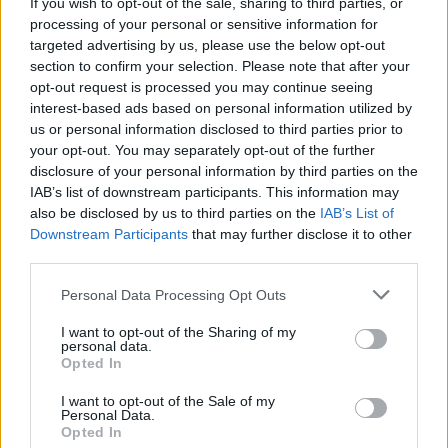
If you wish to opt-out of the sale, sharing to third parties, or
processing of your personal or sensitive information for
targeted advertising by us, please use the below opt-out
section to confirm your selection. Please note that after your
opt-out request is processed you may continue seeing
interest-based ads based on personal information utilized by
us or personal information disclosed to third parties prior to
your opt-out. You may separately opt-out of the further
nd.gr
TP Greece: Πώς διαμορφώνεται το
Η ομ
disclosure of your personal information by third parties on the
άθε
μέλλον του Insurance στην εποχή του AI
σου 
IAB’s list of downstream participants. This information may
also be disclosed by us to third parties on the
IAB’s List of
Downstream Participants
that may further disclose it to other
third parties.
Advertorial
Personal Data Processing Opt Outs
I want to opt-out of the Sharing of my
personal data.
Opted In
Περισσότερα από το
I want to opt-out of the Sale of my
Personal Data.
Opted In