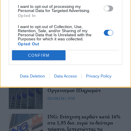
Apple: Προσφεύγει στη
Δικαιοσύνη κατά της OpenAI για
I want to opt-out of processing my
Personal Data for Targeted Advertising.
φερόμενη υπεξαίρεση εμπορικών
Opted In
μυστικών
I want to opt-out of Collection, Use,
06/08/26
|
16:09
Retention, Sale, and/or Sharing of my
Personal Data that Is Unrelated with the
Γερμανική
Purposes for which it was collected.
Opted Out
αυτοκινητοβιομηχανία: Μαζικές
περικοπές σε managers από
CONFIRM
Volkswagen, Porsche και BMW
04/08/26
|
15:23
Data Deletion
Data Access
Privacy Policy
«Πράσινο φως» από την Κομισιόν
για τη διαπίστευση του Ελληνικού
Οργανισμού Πληρωμών
03/08/26
|
11:10
ING: Ενίσχυση κερδών κατά 16%
στα 1,95 δισ. ευρώ το δεύτερο
τρίμηνο, ξεπερνώντας τις