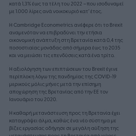
κατά 1,3% έως τα τέλη του 2022 –που ισοδυναμεί
με 1.000 λίρες ανά νοικοκυριό κατ’ έτος.
Η Cambridge Econometrics ανέφερε ότι το Brexit
αναμενόταν να επιβραδύνει την ετήσια
οικονομική ανάπτυξη στη Βρετανία κατά 0,4 της
ποσοστιαίας μονάδας από σήμερα έως το 2035
και να μειώσει τις επενδύσεις κατά ένα τρίτο.
Η αξιολόγηση των επιπτώσεων του Brexit έγινε
περίπλοκη λόγω της πανδημίας της COVID-19
μερικούς μόλις μήνες μετά την επίσημη
αποχώρηση της Βρετανίας από την ΕΕ τον
Ιανουάριο του 2020.
Η καθαρή μετανάστευση προς τη Βρετανία έχει
καταγράψει άλμα, καθώς ένα νέο σύστημα με
βίζες εργασίας οδήγησε σε μεγάλη αύξηση της
μετανάστευσης προς τη Βρετανία από χώρες