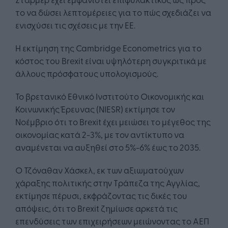
το να δώσει λεπτομέρειες για το πώς σχεδιάζει να
ενισχύσει τις σχέσεις με την ΕΕ.
Η εκτίμηση της Cambridge Econometrics για το
κόστος του Brexit είναι υψηλότερη συγκριτικά με
άλλους πρόσφατους υπολογισμούς.
Το βρετανικό Εθνικό Ινστιτούτο Οικονομικής και
Κοινωνικής Έρευνας (NIESR) εκτίμησε τον
Νοέμβριο ότι το Brexit έχει μειώσει το μέγεθος της
οικονομίας κατά 2-3%, με τον αντίκτυπο να
αναμένεται να αυξηθεί στο 5%-6% έως το 2035.
Ο Τζόναθαν Χάσκελ, εκ των αξιωματούχων
χάραξης πολιτικής στην Τράπεζα της Αγγλίας,
εκτίμησε πέρυσι, εκφράζοντας τις δικές του
απόψεις, ότι το Brexit ζημίωσε αρκετά τις
επενδύσεις των επιχειρήσεων μειώνοντας το ΑΕΠ