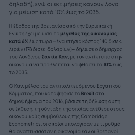
δηλαδή), ενώ οι εκτιμήσεις κάνουν λόγο
για μείωση κατά 10% έως το 2035.​
Η έξοδος της Βρετανίας από την Ευρωπαϊκή
Ένωση έχει μειώσει το
μέγεθος της οικονομίας
κατά 6%
έως τώρα –ένα ετήσιο κόστος 140 δισεκ.
λιρών (178 δισεκ. δολαρίων)– δήλωσε ο δήμαρχος
του Λονδίνου
Σαντίκ Καν
, με τον αντίκτυπο στην
οικονομία να προβλέπεται να φθάσει το
10%
έως
το 2035.
Ο Καν, μέλος του αντιπολιτευόμενου Εργατικού
Κόμματος, που καταψήφισε το
Brexit
στο
δημοψήφισμα του 2016, βάσισε τη δήλωση αυτή
σε έκθεση, τη σύνταξη της οποίας ανέθεσε στους
οικονομικούς συμβούλους της Cambridge
Econometrics, οι οποίοι υπολόγισαν με τι ρυθμό
θα αναπτυσσόταν η οικονομία εάν οι Βρετανοί