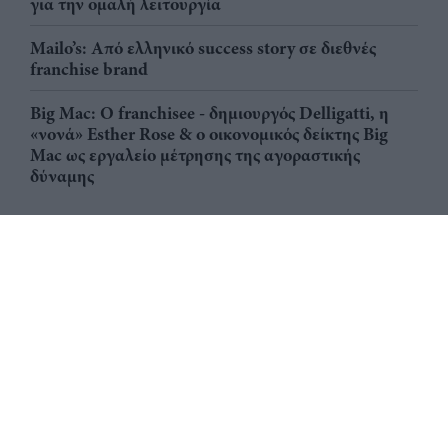
για την ομαλή λειτουργία
Mailo’s: Από ελληνικό success story σε διεθνές
franchise brand
Big Mac: Ο franchisee - δημιουργός Delligatti, η
«νονά» Esther Rose & ο οικονομικός δείκτης Big
Mac ως εργαλείο μέτρησης της αγοραστικής
δύναμης