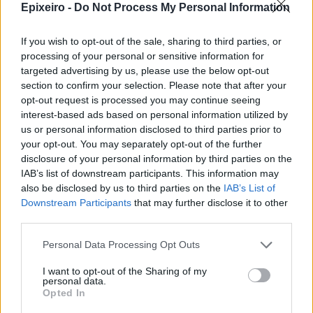
Περισσότερα από το
Epixeiro -
Do Not Process My Personal Information
If you wish to opt-out of the sale, sharing to third parties, or
Apple: Προσφεύγει στη
processing of your personal or sensitive information for
Δικαιοσύνη κατά της OpenAI για
targeted advertising by us, please use the below opt-out
φερόμενη υπεξαίρεση εμπορικών
section to confirm your selection. Please note that after your
μυστικών
opt-out request is processed you may continue seeing
06/08/26
|
16:09
interest-based ads based on personal information utilized by
us or personal information disclosed to third parties prior to
Γερμανική
your opt-out. You may separately opt-out of the further
αυτοκινητοβιομηχανία: Μαζικές
disclosure of your personal information by third parties on the
περικοπές σε managers από
IAB’s list of downstream participants. This information may
Volkswagen, Porsche και BMW
also be disclosed by us to third parties on the
IAB’s List of
Downstream Participants
that may further disclose it to other
04/08/26
|
15:23
third parties.
«Πράσινο φως» από την Κομισιόν
Personal Data Processing Opt Outs
για τη διαπίστευση του Ελληνικού
Οργανισμού Πληρωμών
I want to opt-out of the Sharing of my
03/08/26
|
11:10
personal data.
Opted In