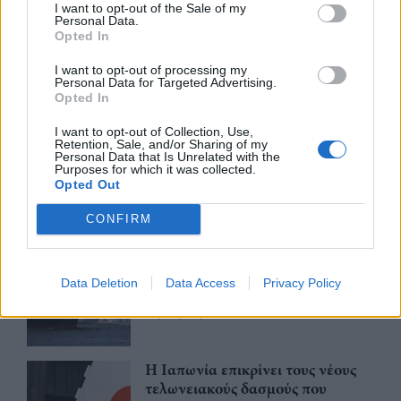
I want to opt-out of the Sale of my
ING: Ενίσχυση κερδών κατά 16%
Personal Data.
στα 1,95 δισ. ευρώ το δεύτερο
Opted In
τρίμηνο, ξεπερνώντας τις
προβλέψεις της αγοράς
I want to opt-out of processing my
Personal Data for Targeted Advertising.
30/07/26
|
16:27
Opted In
Η Revolut και η OpenAI
I want to opt-out of Collection, Use,
Retention, Sale, and/or Sharing of my
συνεργάζονται ώστε να φέρουν
Personal Data that Is Unrelated with the
το ChatGPT Go σε εκατομμύρια
Purposes for which it was collected.
Opted Out
πελάτες
30/07/26
|
15:43
CONFIRM
Βραζιλία: Προσφεύγει στον ΠΟΕ
κατά των νέων αμερικανικών
Data Deletion
Data Access
Privacy Policy
δασμών
28/07/26
|
11:29
Η Ιαπωνία επικρίνει τους νέους
τελωνειακούς δασμούς που