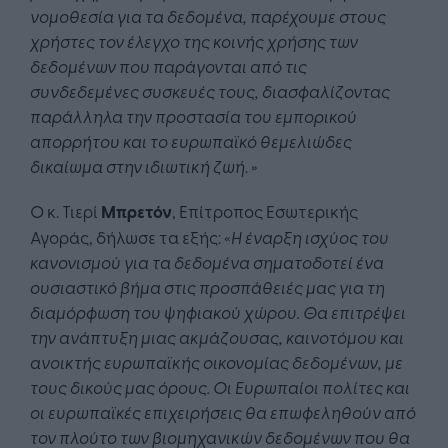
νομοθεσία για τα δεδομένα, παρέχουμε στους
χρήστες τον έλεγχο της κοινής χρήσης των
δεδομένων που παράγονται από τις
συνδεδεμένες συσκευές τους, διασφαλίζοντας
παράλληλα την προστασία του εμπορικού
απορρήτου και το ευρωπαϊκό θεμελιώδες
δικαίωμα στην ιδιωτική ζωή
. »
Ο κ. Τιερί
Μπρετόν
, Επίτροπος Εσωτερικής
Αγοράς, δήλωσε τα εξής: «
Η έναρξη ισχύος του
κανονισμού για τα δεδομένα σηματοδοτεί ένα
ουσιαστικό βήμα στις προσπάθειές μας για τη
διαμόρφωση του ψηφιακού χώρου. Θα επιτρέψει
την ανάπτυξη μιας ακμάζουσας, καινοτόμου και
ανοικτής ευρωπαϊκής οικονομίας δεδομένων, με
τους δικούς μας όρους. Οι Ευρωπαίοι πολίτες και
οι ευρωπαϊκές επιχειρήσεις θα επωφεληθούν από
τον πλούτο των βιομηχανικών δεδομένων που θα