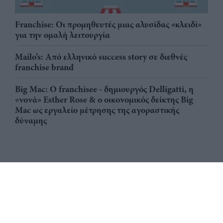
Franchise: Οι προμηθευτές μιας αλυσίδας «κλειδί»
για την ομαλή λειτουργία
Mailo’s: Από ελληνικό success story σε διεθνές
franchise brand
Big Mac: Ο franchisee - δημιουργός Delligatti, η
«νονά» Esther Rose & ο οικονομικός δείκτης Big
Mac ως εργαλείο μέτρησης της αγοραστικής
δύναμης