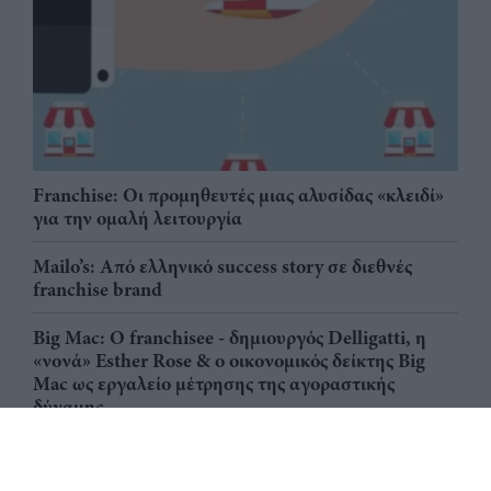
Franchise: Οι προμηθευτές μιας αλυσίδας «κλειδί»
για την ομαλή λειτουργία
Mailo’s: Από ελληνικό success story σε διεθνές
franchise brand
Big Mac: Ο franchisee - δημιουργός Delligatti, η
«νονά» Esther Rose & ο οικονομικός δείκτης Big
Mac ως εργαλείο μέτρησης της αγοραστικής
δύναμης