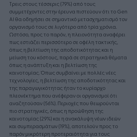
Τρεις στους τέσσερις (79%) από τους
συμμετέχοντες στην έρευνα πιστεύουν ότι το Gen
AI θα οδηγήσει σε σημαντικό μετασχηματισμό τον
οργανισμό τους σε λιγότερο από τρία χρόνια.
Ωστόσο, προς το παρόν, η πλειονότητα αναφέρει
πως εστιάζει περισσότερο σε οφέλη τακτικής,
όπως η βελτίωση της αποδοτικότητας και η
μείωση του κόστους, παρά σε στρατηγικά θέματα
όπως η ανάπτυξη και η βελτίωση της
καινοτομίας. Όπως συμβαίνει με πολλές νέες
τεχνολογίες, η βελτίωση της αποδοτικότητας και
της παραγωγικότητας ήταν το κυρίαρχο
πλεονέκτημα που ανέφεραν οι οργανισμοί ότι
αναζητούσαν (56%). Περιοχές που θεωρούνται
πιο στρατηγικές, όπως η προώθηση της
καινοτομίας (29%) και η ανακάλυψη νέων ιδεών
και συμπερασμάτων (19%), αποτελούν προς το
παρόν μικρότερη προτεραιότητα για τους