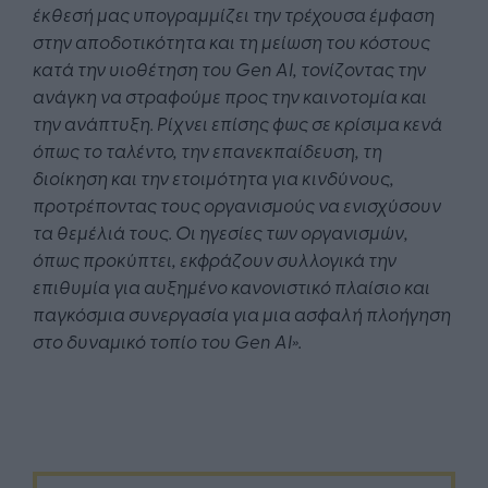
έκθεσή μας υπογραμμίζει την τρέχουσα έμφαση
στην αποδοτικότητα και τη μείωση του κόστους
κατά την υιοθέτηση του
Gen
AI
, τονίζοντας την
ανάγκη να στραφούμε προς την καινοτομία και
την ανάπτυξη. Ρίχνει επίσης φως σε κρίσιμα κενά
όπως το ταλέντο, την επανεκπαίδευση, τη
διοίκηση και την ετοιμότητα για κινδύνους,
προτρέποντας τους οργανισμούς να ενισχύσουν
τα θεμέλιά τους. Οι ηγεσίες των οργανισμών,
όπως προκύπτει, εκφράζουν συλλογικά την
επιθυμία για αυξημένο κανονιστικό πλαίσιο και
παγκόσμια συνεργασία για μια ασφαλή πλοήγηση
στο δυναμικό τοπίο του
Gen
AI
».