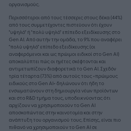
οργανισμούς.
Περισσότεροι από τους τέσσερις στους δέκα (44%)
από τους συμμετέχοντες πιστεύουν ότι έχουν
"υψηλό" ή "πολύ υψηλό" επίπεδο εξειδίκευσης στο
Gen AI. Από αυτήν την ομάδα, το 9% που αναφέρει
"πολύ υψηλό" επίπεδο εξειδίκευσης (οι
αναφερόμενοι και ως πρώιμοι ειδικοί στο Gen AI)
αποκαλύπτει πώς οι ηγέτες σκέφτονται και
αντιμετωπίζουν διαφορετικά το Gen AI. Σχεδόν
τρία τέταρτα (73%) από αυτούς τους «πρώιμους
ειδικούς στο Gen AI» δηλώνουν ότι ήδη το
ενσωματώνουν στη δημιουργία νέων προϊόντων
και στο R&D τμήμα τους, υποδεικνύοντας ότι
αρχίζουν να χρησιμοποιούν το Gen AI
αποσκοπώντας στην καινοτομία και στην
ανάπτυξη του οργανισμού τους. Επίσης, είναι πιο
πιθανό να χρησιμοποιούν το Gen AI σε