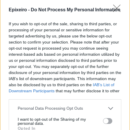
στην παγκόσμια οικονομία (52%) και θα αυξήσει
Epixeiro -
Do Not Process My Personal Information
την οικονομική ανισότητα (51%). Επιπλέον, το 49%
των ερωτηθέντων πιστεύει ότι η άνοδος των
If you wish to opt-out of the sale, sharing to third parties, or
εργαλείων/εφαρμογών Gen AI θα κλονίσει το
processing of your personal or sensitive information for
συνολικό επίπεδο εμπιστοσύνης στους εθνικούς
targeted advertising by us, please use the below opt-out
section to confirm your selection. Please note that after your
και παγκόσμιους θεσμούς.
opt-out request is processed you may continue seeing
interest-based ads based on personal information utilized by
Για την αντιμετώπιση αυτών των ανησυχιών, η
us or personal information disclosed to third parties prior to
πλειοψηφία των ερωτηθέντων συμφωνεί ότι για
your opt-out. You may separately opt-out of the further
τη διαχείριση μιας ευρείας και υπεύθυνης
disclosure of your personal information by third parties on the
υιοθέτησης του Gen AI υπάρχει ανάγκη για
IAB’s list of downstream participants. This information may
περισσότερη ρύθμιση μέσω κανονισμών
also be disclosed by us to third parties on the
IAB’s List of
Downstream Participants
that may further disclose it to other
παγκοσμίως (78%) και συνεργασία (72%).
third parties.
Personal Data Processing Opt Outs
I want to opt-out of the Sharing of my
personal data.
Opted In