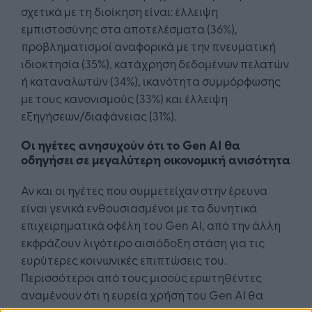
σχετικά με τη διοίκηση είναι: έλλειψη
εμπιστοσύνης στα αποτελέσματα (36%),
προβληματισμοί αναφορικά με την πνευματική
ιδιοκτησία (35%), κατάχρηση δεδομένων πελατών
ή καταναλωτών (34%), ικανότητα συμμόρφωσης
με τους κανονισμούς (33%) και έλλειψη
εξηγήσεων/διαφάνειας (31%).
Οι ηγέτες ανησυχούν ότι το Gen AI θα
οδηγήσει σε μεγαλύτερη οικονομική ανισότητα
Αν και οι ηγέτες που συμμετείχαν στην έρευνα
είναι γενικά ενθουσιασμένοι με τα δυνητικά
επιχειρηματικά οφέλη του Gen AI, από την άλλη
εκφράζουν λιγότερο αισιόδοξη στάση για τις
ευρύτερες κοινωνικές επιπτώσεις του.
Περισσότεροι από τους μισούς ερωτηθέντες
αναμένουν ότι η ευρεία χρήση του Gen AI θα
λειτουργήσει ως μοχλός συγκέντρωσης εξουσίας