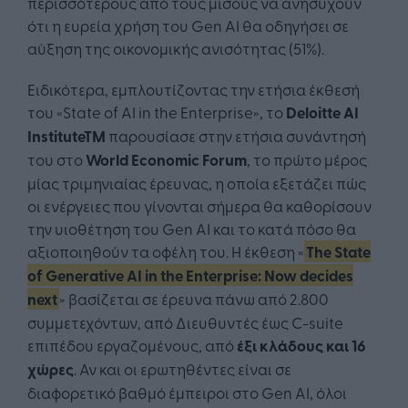
περισσότερους από τους μισούς να ανησυχούν
ότι η ευρεία χρήση του Gen AI θα οδηγήσει σε
αύξηση της οικονομικής ανισότητας (51%).
Ειδικότερα, εμπλουτίζοντας την ετήσια έκθεσή
του «State of AI in the Enterprise», το
Deloitte
AI
Institute
TM
παρουσίασε στην ετήσια συνάντησή
του στο
World
Economic
Forum
, το πρώτο μέρος
μίας τριμηνιαίας έρευνας, η οποία εξετάζει πώς
οι ενέργειες που γίνονται σήμερα θα καθορίσουν
την υιοθέτηση του Gen AI και το κατά πόσο θα
αξιοποιηθούν τα οφέλη του. Η έκθεση «
The State
of Generative AI in the Enterprise: Now decides
next
» βασίζεται σε έρευνα πάνω από 2.800
συμμετεχόντων, από Διευθυντές έως C-suite
επιπέδου εργαζομένους, από
έξι κλάδους και 16
χώρες
. Αν και οι ερωτηθέντες είναι σε
διαφορετικό βαθμό έμπειροι στο Gen AI, όλοι