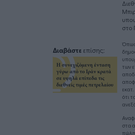
Διεθ
Μπιρ
υπου
στο 
Όπως
Διαβάστε
επίσης:
δημο
υπου
Η συνεχιζόμενη ένταση
των 
γύρω από το Ιράν κρατά
αποδ
σε υψηλά επίπεδα τις
αποφ
διεθνείς τιμές πετρελαίου
εκατ.
ότι τ
ανεξ
Αναφ
στα 
πώλησ