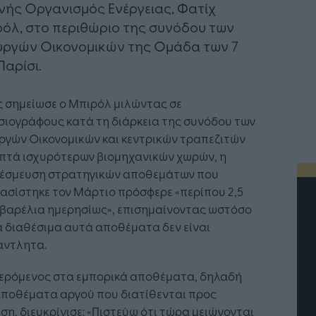
νής Οργανισμός Ενέργειας, Φατίχ
όλ, στο περιθώριο της συνόδου των
ργών Οικονομικών της Ομάδα των 7
Παρίσι.
 σημείωσε ο Μπιρόλ μιλώντας σε
σιογράφους κατά τη διάρκεια της συνόδου των
ργών Οικονομικών και κεντρικών τραπεζιτών
επτά ισχυρότερων βιομηχανικών χωρών, η
έσμευση στρατηγικών αποθεμάτων που
ασίστηκε τον Μάρτιο πρόσφερε «περίπου 2,5
 βαρέλια ημερησίως», επισημαίνοντας ωστόσο
α διαθέσιμα αυτά αποθέματα δεν είναι
άντλητα.
ερόμενος στα εμπορικά αποθέματα, δηλαδή
αποθέματα αργού που διατίθενται προς
η, διευκρίνισε: «Πιστεύω ότι τώρα μειώνονται