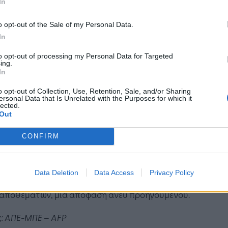
In
κθεση για τις πετρελαϊκές αγορές.
o opt-out of the Sale of my Personal Data.
ρήγορη μείωση των αποθεμάτων εν μέσω
In
χούς αναταραχής θα μπορούσε να προμηνύει
to opt-out of processing my Personal Data for Targeted
ντικό άλμα των τιμών», προειδοποίησε.
ing.
In
αγκόσμια καταγεγραμμένα αποθέματα
o opt-out of Collection, Use, Retention, Sale, and/or Sharing
ηκαν κατά 250 εκατ. βαρέλια τον Μάρτιο και
ersonal Data that Is Unrelated with the Purposes for which it
lected.
πρίλιο, δηλαδή με ρυθμό 4 εκατ. βαρελιών την
Out
, σύμφωνα με τον ΙΕΑ.
CONFIRM
α κατευνάσουν τις αγορές, οι 32 χώρες μέλη του
ισμού είχαν ανακοινώσει τον Μάρτιο τη
νισμένη αποδέσμευση 426 εκατ. βαρελιών,
Data Deletion
Data Access
Privacy Policy
δή πάνω από το ένα τρίτο των στρατηγικών
 αποθεμάτων, μια απόφαση άνευ προηγουμένου.
ς: ΑΠΕ-ΜΠΕ – AFP