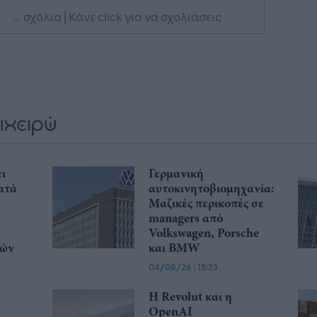
... σχόλια
| Κάνε click για να σχολιάσεις
ι
Γερμανική
ατά
αυτοκινητοβιομηχανία:
Μαζικές περικοπές σε
managers από
Volkswagen, Porsche
κών
και BMW
04/08/26
|
15:23
Η Revolut και η
OpenAI