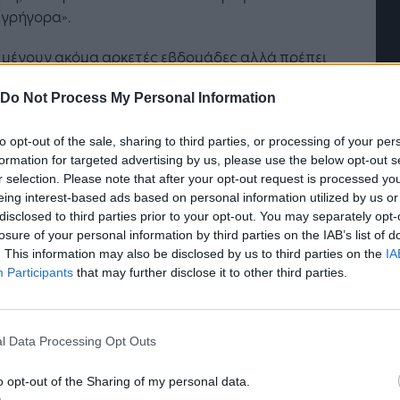
 γρήγορα».
 μένουν ακόμα αρκετές εβδομάδες αλλά πρέπει
ουμε επίγνωση του γεγονότος ότι μειώνονται
τή Νοημοσύνη: το νέο
Οι προσλήψεις αλλάζουν: To
Do Not Process My Personal Information
ρα», πρόσθεσε.
γικό σύστημα της
Jobfind.gr ως στρατηγικός
ησης
«σύμμαχος» για κάθε
αυξανόμενες απώλειες στις προμήθειες
to opt-out of the sale, sharing to third parties, or processing of your per
επιχείρηση και εργαζόμενο
Στενό του Ορμούζ εξαντλούν τα διεθνή
formation for targeted advertising by us, please use the below opt-out s
έματα πετρελαίου με ρυθμό ρεκόρ»
r selection. Please note that after your opt-out request is processed y
eing interest-based ads based on personal information utilized by us or
disclosed to third parties prior to your opt-out. You may separately opt-
13 Μαΐου, ο IEA είχε προειδοποιήσει για μείωση
losure of your personal information by third parties on the IAB’s list of
όρ» των πετρελαϊκών αποθεμάτων όσο
. This information may also be disclosed by us to third parties on the
IA
ίζεται ο πόλεμος στη Μέση Ανατολή.
Participants
that may further disclose it to other third parties.
σσότερες από 10 εβδομάδες από την έναρξη του
μου στη Μέση Ανατολή, οι αυξανόμενες
l Data Processing Opt Outs
ιες στις προμήθειες στο Στενό του Ορμούζ
τλούν τα διεθνή αποθέματα πετρελαίου με
o opt-out of the Sharing of my personal data.
 ρεκόρ», είχε τονίσει ο οργανισμός στη μηνιαία