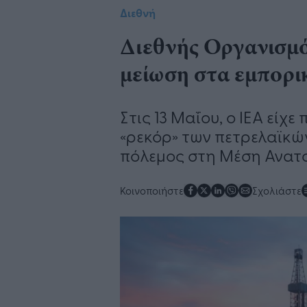
Διεθνή
Διεθνής Οργανισμό
μείωση στα εμπορι
Στις 13 Μαΐου, ο IEA είχ
«ρεκόρ» των πετρελαϊκώ
πόλεμος στη Μέση Ανατ
Κοινοποιήστε
Σχολιάστε