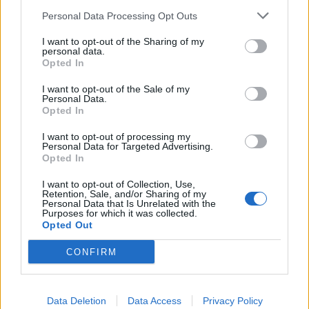
κομβικής σημασίας για τη διεθνή ανάπτυξη και
Personal Data Processing Opt Outs
επιτυχία της εταιρείας.
I want to opt-out of the Sharing of my
personal data.
Opted In
I want to opt-out of the Sale of my
Personal Data.
Opted In
I want to opt-out of processing my
Google News
Ακολουθήστε το
στο
Personal Data for Targeted Advertising.
και μάθετε πρώτοι όλα τα επιχειρηματικά νέα
Opted In
I want to opt-out of Collection, Use,
Retention, Sale, and/or Sharing of my
Personal Data that Is Unrelated with the
Δείτε όλες τις τελευταίες επιχειρηματικές
Purposes for which it was collected.
Ειδήσεις
από την Ελλάδα και τον κόσμο στο
Opted Out
CONFIRM
Data Deletion
Data Access
Privacy Policy