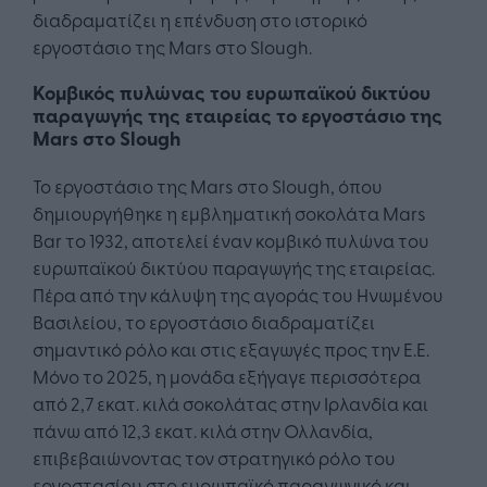
διαδραματίζει η επένδυση στο ιστορικό
εργοστάσιο της Mars στο Slough.
Κομβικός πυλώνας του ευρωπαϊκού δικτύου
παραγωγής της εταιρείας το εργοστάσιο της
Mars στο Slough
Το εργοστάσιο της Mars στο Slough, όπου
δημιουργήθηκε η εμβληματική σοκολάτα Mars
Bar το 1932, αποτελεί έναν κομβικό πυλώνα του
ευρωπαϊκού δικτύου παραγωγής της εταιρείας.
Πέρα από την κάλυψη της αγοράς του Ηνωμένου
Βασιλείου, το εργοστάσιο διαδραματίζει
σημαντικό ρόλο και στις εξαγωγές προς την Ε.Ε.
Μόνο το 2025, η μονάδα εξήγαγε περισσότερα
από 2,7 εκατ. κιλά σοκολάτας στην Ιρλανδία και
πάνω από 12,3 εκατ. κιλά στην Ολλανδία,
επιβεβαιώνοντας τον στρατηγικό ρόλο του
εργοστασίου στο ευρωπαϊκό παραγωγικό και