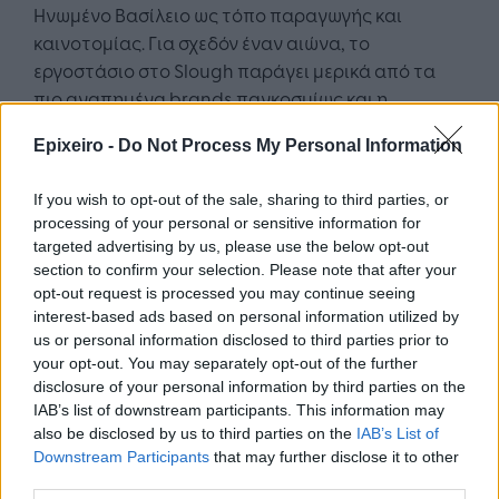
Ηνωμένο Βασίλειο ως τόπο παραγωγής και
καινοτομίας. Για σχεδόν έναν αιώνα, το
εργοστάσιο στο Slough παράγει μερικά από τα
πιο αγαπημένα brands παγκοσμίως και η
επένδυση αυτή αποδεικνύει ότι οι διεθνείς
Epixeiro -
Do Not Process My Personal Information
επιχειρήσεις συνεχίζουν να εμπιστεύονται τις
βρετανικές δεξιότητες, το ανθρώπινο δυναμικό
If you wish to opt-out of the sale, sharing to third parties, or
και τη βιομηχανία της χώρας».
processing of your personal or sensitive information for
targeted advertising by us, please use the below opt-out
Η νέα αυτή επένδυση στο Ηνωμένο Βασίλειο
section to confirm your selection. Please note that after your
εντάσσεται στη συνολική στρατηγική της Mars
opt-out request is processed you may continue seeing
για την περαιτέρω ενίσχυση της παραγωγικής και
interest-based ads based on personal information utilized by
καινοτομικής της παρουσίας στην Ευρώπη. Με
us or personal information disclosed to third parties prior to
your opt-out. You may separately opt-out of the further
περισσότερα από 90 χρόνια παρουσίας στην
disclosure of your personal information by third parties on the
ευρωπαϊκή αγορά, η Mars διαθέτει 24 εργοστάσια
IAB’s list of downstream participants. This information may
σε 10 χώρες της Ε.Ε., απασχολεί 25.700
also be disclosed by us to third parties on the
IAB’s List of
εργαζομένους και εξάγει σε περισσότερες από
Downstream Participants
that may further disclose it to other
100 αγορές, γεγονός που καθιστά την Ευρώπη
third parties.