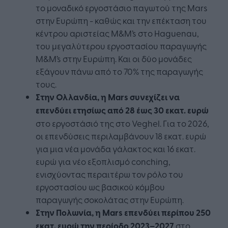
το μοναδικό εργοστάσιο παγωτού της Mars
στην Ευρώπη - καθώς και την επέκταση του
κέντρου αριστείας M&M’s στο Haguenau,
του μεγαλύτερου εργοστασίου παραγωγής
M&M’s στην Ευρώπη. Και οι δύο μονάδες
εξάγουν πάνω από το 70% της παραγωγής
τους.
Στην Ολλανδία, η Mars συνεχίζει να
επενδύει ετησίως από 28 έως 30 εκατ. ευρώ
στο εργοστάσιό της στο Veghel. Για το 2026,
οι επενδύσεις περιλαμβάνουν 18 εκατ. ευρώ
για μια νέα μονάδα γάλακτος και 16 εκατ.
ευρώ για νέο εξοπλισμό conching,
ενισχύοντας περαιτέρω τον ρόλο του
εργοστασίου ως βασικού κόμβου
παραγωγής σοκολάτας στην Ευρώπη.
Στην Πολωνία, η Mars επενδύει περίπου 250
εκατ. ευρώ την περίοδο 2023–2027
στο