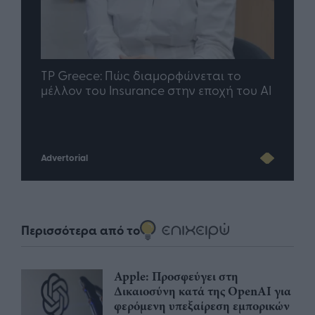
nd.gr
TP Greece: Πώς διαμορφώνεται το
Η ομ
άθε
μέλλον του Insurance στην εποχή του AI
σου 
Advertorial
Περισσότερα από το
Apple: Προσφεύγει στη
Δικαιοσύνη κατά της OpenAI για
φερόμενη υπεξαίρεση εμπορικών