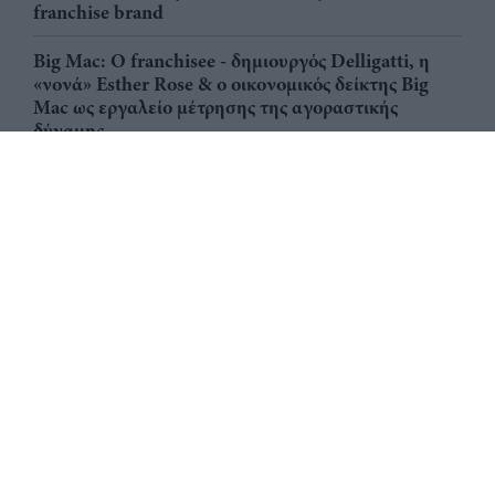
franchise brand
Big Mac: Ο franchisee - δημιουργός Delligatti, η
«νονά» Esther Rose & ο οικονομικός δείκτης Big
Mac ως εργαλείο μέτρησης της αγοραστικής
δύναμης