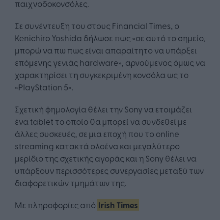
παιχνοδοκονσόλες.
Σε συνέντευξη του στους Financial Times, ο
Kenichiro Yoshida δήλωσε πως «σε αυτό το σημείο,
μπορώ να πω πως είναι απαραίτητο να υπάρξει
επόμενης γενιάς hardware», αρνούμενος όμως να
χαρακτηρίσει τη συγκεκριμένη κονσόλα ως το
«PlayStation 5».
Σχετική φημολογία θέλει την Sony να ετοιμάζει
ένα tablet το οποίο θα μπορεί να συνδεθεί με
άλλες συσκευές, σε μια εποχή που το online
streaming κατακτά ολοένα και μεγαλύτερο
μερίδιο της σχετικής αγοράς και η Sony θέλει να
υπάρξουν περισσότερες συνεργασίες μεταξύ των
διαφορετικών τμημάτων της.
Με πληροφορίες από
Irish Times