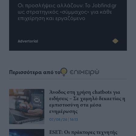
Jobfind.gr
TP Greece: Πώς διαμορφώνεται το
για κάθε
μέλλον του Insurance στην εποχή του AI
Advertorial
Περισσότερα από το
Άνοδος στη χρήση chatbots για
ειδήσεις – Σε χαμηλό δεκαετίας η
εμπιστοσύνη στα μέσα
ενημέρωσης
07/08/26
|
16:13
ESET: Οι πράκτορες τεχνητής