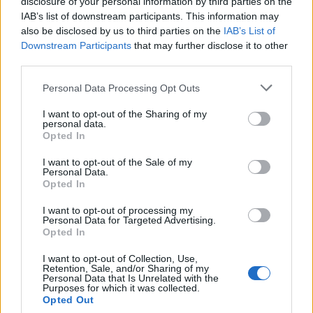
disclosure of your personal information by third parties on the
04/08/26
|
13:24
IAB’s list of downstream participants. This information may
also be disclosed by us to third parties on the
IAB’s List of
ΕΚΤ: Η τεχνητή νοημοσύνη έχει
Downstream Participants
that may further disclose it to other
υιοθετηθεί από 7 στις 10
third parties.
ελληνικές επιχειρήσεις
Personal Data Processing Opt Outs
03/08/26
|
12:52
I want to opt-out of the Sharing of my
personal data.
Opted In
Στα 70 μέλη ανέρχεται πλέον το
θεσμικό οικοσύστημα του
I want to opt-out of the Sale of my
GRDCA
Personal Data.
Opted In
03/08/26
|
12:16
I want to opt-out of processing my
Personal Data for Targeted Advertising.
Η Vodafone στο πλευρό των
Opted In
συνδρομητών της στο Ρέθυμνο
I want to opt-out of Collection, Use,
30/07/26
|
17:22
Retention, Sale, and/or Sharing of my
Personal Data that Is Unrelated with the
Purposes for which it was collected.
Opted Out