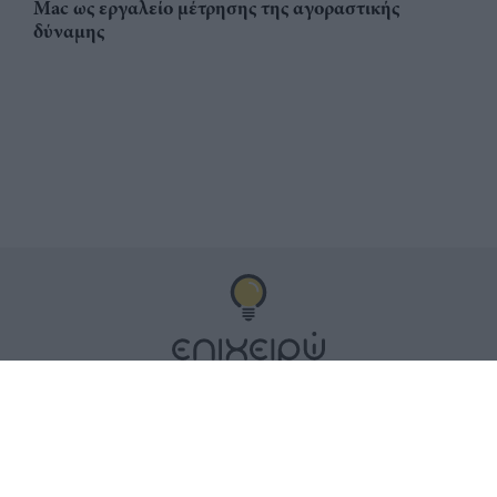
Mac ως εργαλείο μέτρησης της αγοραστικής
δύναμης
Αριθμός Πιστοποίησης
ηλεκτρονικού Μητρώου