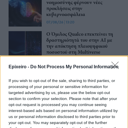
νοημοσύνης φέρνουν νέες
προκλήσεις στην
κυβερνοασφάλεια
07/08/26
|
13:20
Ο Όμιλος Qualco επεκτείνει τη
δραστηριότητά του στην ΑΙ με
την απόκτηση πλειοψηφικού
ποσοστού στη Multiverse
06/08/26
|
17:45
Epixeiro -
Do Not Process My Personal Information
Apple: Προσφεύγει στη
Δικαιοσύνη κατά της OpenAI για
If you wish to opt-out of the sale, sharing to third parties, or
φερόμενη υπεξαίρεση εμπορικών
processing of your personal or sensitive information for
μυστικών
targeted advertising by us, please use the below opt-out
06/08/26
|
16:09
section to confirm your selection. Please note that after your
opt-out request is processed you may continue seeing
Η TP απέσπασε διεθνή διάκριση
interest-based ads based on personal information utilized by
ως "Leader" για τις υπηρεσίες
us or personal information disclosed to third parties prior to
Healthcare CXM
your opt-out. You may separately opt-out of the further