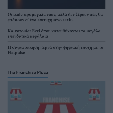
Οι scale-ups μεγαλώνουν, αλλά δεν ξέρουν πώς θα
φτάσουν σ' ένα επιτυχημένο «exit»
Καινοτομία: Εκεί όπου κατευθύνονται τα μεγάλα
επενδυτικά κεφάλαια
Η συγκατοίκηση περνά στην ψηφιακή εποχή με το
Flatpulse
The Franchise Plaza