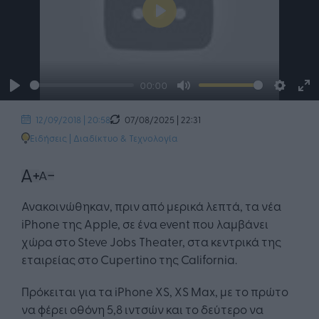
Play
00:00
Play
Mute
Settin
En
07/08/2025 | 22:31
fu
12/09/2018 | 20:58
Ειδήσεις
|
Διαδίκτυο & Τεχνολογία
Ανακοινώθηκαν, πριν από μερικά λεπτά, τα νέα
iPhone της Apple, σε ένα event που λαμβάνει
χώρα στο Steve Jobs Theater, στα κεντρικά της
εταιρείας στο Cupertino της California.
Πρόκειται για τα iPhone XS, XS Max, με το πρώτο
να φέρει οθόνη 5,8 ιντσών και το δεύτερο να