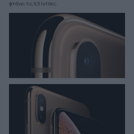
φτάνει τις 6,5 ίντσες.