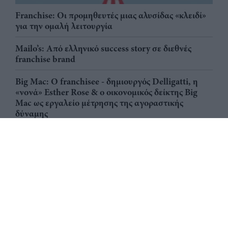
Franchise: Οι προμηθευτές μιας αλυσίδας «κλειδί»
για την ομαλή λειτουργία
Mailo’s: Από ελληνικό success story σε διεθνές
franchise brand
Big Mac: Ο franchisee - δημιουργός Delligatti, η
«νονά» Esther Rose & ο οικονομικός δείκτης Big
Mac ως εργαλείο μέτρησης της αγοραστικής
δύναμης