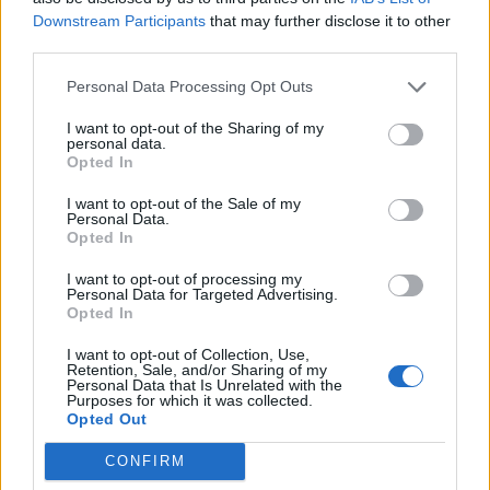
Downstream Participants
that may further disclose it to other
third parties.
Personal Data Processing Opt Outs
I want to opt-out of the Sharing of my
personal data.
Opted In
I want to opt-out of the Sale of my
Personal Data.
nd.gr
TP Greece: Πώς διαμορφώνεται το
Η ομ
Opted In
άθε
μέλλον του Insurance στην εποχή του AI
σου 
I want to opt-out of processing my
Personal Data for Targeted Advertising.
Opted In
I want to opt-out of Collection, Use,
Advertorial
Retention, Sale, and/or Sharing of my
Personal Data that Is Unrelated with the
Purposes for which it was collected.
Opted Out
CONFIRM
Περισσότερα από το