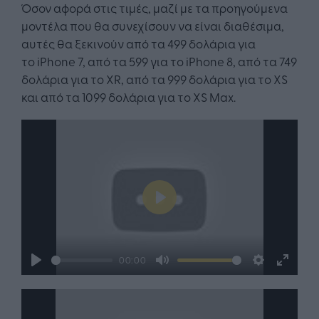
Όσον αφορά στις τιμές, μαζί με τα προηγούμενα
μοντέλα που θα συνεχίσουν να είναι διαθέσιμα,
αυτές θα ξεκινούν από τα 499 δολάρια για
το iPhone 7, από τα 599 για το iPhone 8, από τα 749
δολάρια για το XR, από τα 999 δολάρια για το XS
και από τα 1099 δολάρια για το XS Max.
Play
00:00
Play
Mute
Settings
Enter
fullsc