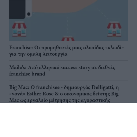
Franchise: Οι προμηθευτές μιας αλυσίδας «κλειδί»
για την ομαλή λειτουργία
Mailo’s: Από ελληνικό success story σε διεθνές
franchise brand
Big Mac: Ο franchisee - δημιουργός Delligatti, η
«νονά» Esther Rose & ο οικονομικός δείκτης Big
Mac ως εργαλείο μέτρησης της αγοραστικής
δύναμης