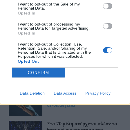
I want to opt-out of the Sale of my
Personal Data.
Opted In
I want to opt-out of processing my
Περισσότερα από το
Personal Data for Targeted Advertising.
Opted In
I want to opt-out of Collection, Use,
Η TP απέσπασε διεθνή διάκριση
Retention, Sale, and/or Sharing of my
ως "Leader" για τις υπηρεσίες
Personal Data that Is Unrelated with the
Purposes for which it was collected.
Healthcare CXM
Opted Out
04/08/26
|
13:24
CONFIRM
ΕΚΤ: Η τεχνητή νοημοσύνη έχει
υιοθετηθεί από 7 στις 10
Data Deletion
Data Access
Privacy Policy
ελληνικές επιχειρήσεις
03/08/26
|
12:52
Στα 70 μέλη ανέρχεται πλέον το
θεσμικό οικοσύστημα του