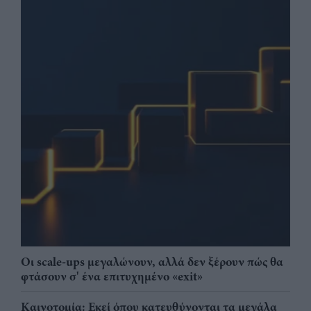
Οι scale-ups μεγαλώνουν, αλλά δεν ξέρουν πώς θα
φτάσουν σ' ένα επιτυχημένο «exit»
Καινοτομία: Εκεί όπου κατευθύνονται τα μεγάλα