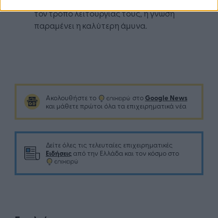
σχετικά με τις πιο συνηθισμένες απάτες και
τον τρόπο λειτουργίας τους, η γνώση
παραμένει η καλύτερη άμυνα.
Google News
Ακολουθήστε το
στο
και μάθετε πρώτοι όλα τα επιχειρηματικά νέα
Δείτε όλες τις τελευταίες επιχειρηματικές
Ειδήσεις
από την Ελλάδα και τον κόσμο στο