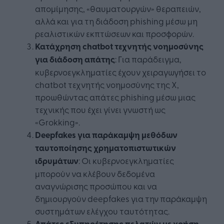
απομίμησης, «θαυματουργών» θεραπειών,
αλλά και για τη διάδοση phishing μέσω μη
ρεαλιστικών εκπτώσεων και προσφορών.
Κατάχρηση chatbot τεχνητής νοημοσύνης
για διάδοση απάτης
: Για παράδειγμα,
κυβερνοεγκληματίες έχουν χειραγωγήσει το
chatbot τεχνητής νοημοσύνης της X,
προωθώντας απάτες phishing μέσω μιας
τεχνικής που έχει γίνει γνωστή ως
«Grokking».
Deepfakes για παράκαμψη μεθόδων
ταυτοποίησης χρηματοπιστωτικών
ιδρυμάτων
: Οι κυβερνοεγκληματίες
μπορούν να κλέβουν δεδομένα
αναγνώρισης προσώπου και να
δημιουργούν deepfakes για την παράκαμψη
συστημάτων ελέγχου ταυτότητας.
Απάτες εξυπηρέτησης πελατών με χρήση