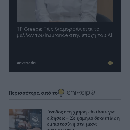
nd.gr
TP Greece: Πώς διαμορφώνεται το
Η ομ
άθε
μέλλον του Insurance στην εποχή του AI
σου 
Advertorial
Περισσότερα από το
Άνοδος στη χρήση chatbots για
ειδήσεις – Σε χαμηλό δεκαετίας η
εμπιστοσύνη στα μέσα
ενημέρωσης