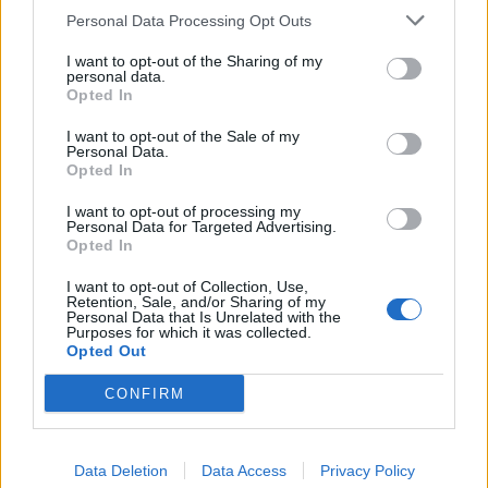
Personal Data Processing Opt Outs
κωδικούς και χρησιμοποιήστε
διαφορετικούς για κάθε λογαριασμό.
I want to opt-out of the Sharing of my
personal data.
Ενεργοποιήστε πολυπαραγοντική
Opted In
επαλήθευση ταυτότητας (MFA): Προσθέτει
ένα επιπλέον επίπεδο ασφάλειας όπου είναι
I want to opt-out of the Sale of my
Personal Data.
διαθέσιμο.
Opted In
Ενημερώνετε τακτικά το λογισμικό σας:
I want to opt-out of processing my
Διατηρήστε ενημερωμένα το λειτουργικό
Personal Data for Targeted Advertising.
σύστημα, τον browser και τα εργαλεία
Opted In
ασφαλείας σας για προστασία από
I want to opt-out of Collection, Use,
ευπάθειες.
Retention, Sale, and/or Sharing of my
Personal Data that Is Unrelated with the
Χρησιμοποιήστε αξιόπιστη λύση
Purposes for which it was collected.
κυβερνοασφάλειας: Μια ολοκληρωμένη
Opted Out
λύση μπορεί να φιλτράρει spam, να
CONFIRM
αποκλείει phishing ιστοσελίδες και να
διασφαλίζει ασφαλείς συναλλαγές.
Εκπαιδευτείτε: Μείνετε ενημερωμένοι
Data Deletion
Data Access
Privacy Policy