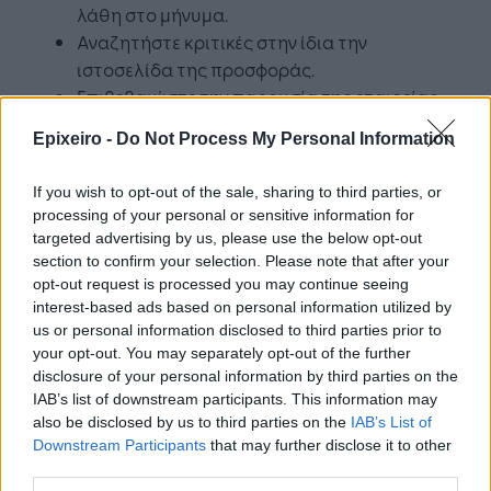
λάθη στο μήνυμα.
Αναζητήστε κριτικές στην ίδια την
ιστοσελίδα της προσφοράς.
Επιβεβαιώστε την παρουσία της εταιρείας
στα μέσα κοινωνικής δικτύωσης.
Epixeiro -
Do Not Process My Personal Information
Ελέγξτε αν η ιστοσελίδα διαθέτει έγκυρο
πιστοποιητικό SSL.
If you wish to opt-out of the sale, sharing to third parties, or
processing of your personal or sensitive information for
Οι ειδικοί της ESET τονίζουν ότι ακόμα και αν
targeted advertising by us, please use the below opt-out
έχετε επαληθεύσει την αξιοπιστία μιας
section to confirm your selection. Please note that after your
προσφοράς, δεν εξασφαλίζετε πλήρη προστασία
opt-out request is processed you may continue seeing
από διαδικτυακές απάτες.
interest-based ads based on personal information utilized by
us or personal information disclosed to third parties prior to
your opt-out. You may separately opt-out of the further
Για μεγαλύτερη ασφάλεια, είναι σημαντικό να
disclosure of your personal information by third parties on the
εφαρμόζετε και επιπλέον μέτρα προστασίας,
IAB’s list of downstream participants. This information may
όπως:
also be disclosed by us to third parties on the
IAB’s List of
Downstream Participants
that may further disclose it to other
Χρησιμοποιήστε ισχυρούς κωδικούς
third parties.
πρόσβασης: Δημιουργήστε σύνθετους