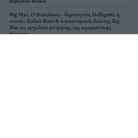
franchise brand
Big Mac: Ο franchisee - δημιουργός Delligatti, η
«νονά» Esther Rose & ο οικονομικός δείκτης Big
Mac ως εργαλείο μέτρησης της αγοραστικής
δύναμης