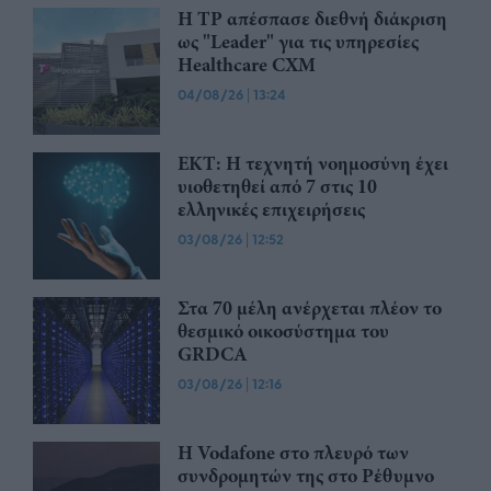
Η TP απέσπασε διεθνή διάκριση
ως "Leader" για τις υπηρεσίες
Healthcare CXM
04/08/26
|
13:24
ΕΚΤ: Η τεχνητή νοημοσύνη έχει
υιοθετηθεί από 7 στις 10
ελληνικές επιχειρήσεις
03/08/26
|
12:52
Στα 70 μέλη ανέρχεται πλέον το
θεσμικό οικοσύστημα του
GRDCA
03/08/26
|
12:16
Η Vodafone στο πλευρό των
συνδρομητών της στο Ρέθυμνο