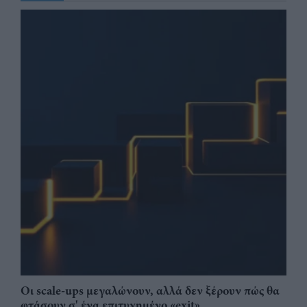
Οι scale-ups μεγαλώνουν, αλλά δεν ξέρουν πώς θα
φτάσουν σ' ένα επιτυχημένο «exit»