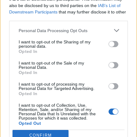
εργασίας ορισμένου χρόνου στους
also be disclosed by us to third parties on the
IAB’s List of
Βρεφονηπιακούς Σταθμούς Ιλίου,
Downstream Participants
that may further disclose it to other
Λάρισας και Χαϊδαρίου
third parties.
16/07/26
|
17:01
Personal Data Processing Opt Outs
Το kariera.gr ενισχύει το
αποτύπωμά του στην αγορά
I want to opt-out of the Sharing of my
personal data.
εργασίας - Νέα επικοινωνιακή
Opted In
καμπάνια
I want to opt-out of the Sale of my
03/07/26
|
12:52
Personal Data.
Opted In
ΔΥΠΑ: Παράταση στην υποβολή
ενστάσεων για 73 θέσεις
I want to opt-out of processing my
εκπαιδευτικών λόγω τεχνικού
Personal Data for Targeted Advertising.
Opted In
προβλήματος
02/07/26
|
17:46
I want to opt-out of Collection, Use,
Retention, Sale, and/or Sharing of my
Personal Data that Is Unrelated with the
Purposes for which it was collected.
Opted Out
Business Know-how
CONFIRM