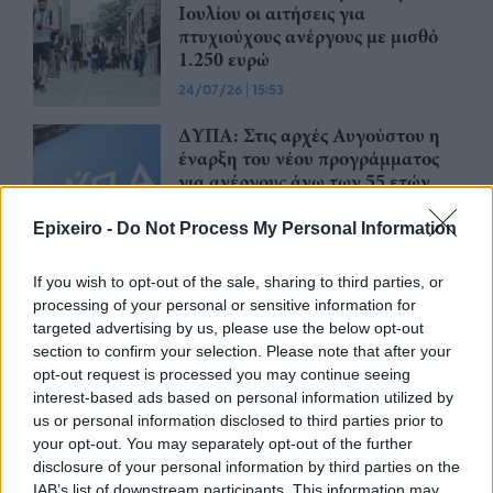
Ιουλίου οι αιτήσεις για
πτυχιούχους ανέργους με μισθό
1.250 ευρώ
24/07/26
|
15:53
ΔΥΠΑ: Στις αρχές Αυγούστου η
έναρξη του νέου προγράμματος
για ανέργους άνω των 55 ετών
23/07/26
|
13:11
Epixeiro -
Do Not Process My Personal Information
ΥΠΑ: Ορκίστηκαν 45 νέοι
If you wish to opt-out of the sale, sharing to third parties, or
Ελεγκτές Εναέριας Κυκλοφορίας,
processing of your personal or sensitive information for
1 υπάλληλος Πληροφοριών
targeted advertising by us, please use the below opt-out
Πτήσεων Αεροδρομίου και 4
section to confirm your selection. Please note that after your
Οδηγοί
opt-out request is processed you may continue seeing
interest-based ads based on personal information utilized by
21/07/26
|
15:36
us or personal information disclosed to third parties prior to
ΔΥΠΑ: Αναρτήθηκαν οι
your opt-out. You may separately opt-out of the further
προσωρινοί πίνακες κατάταξης
disclosure of your personal information by third parties on the
υποψηφίων για συμβάσεις
IAB’s list of downstream participants. This information may