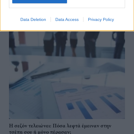
Data Deletion
Data Access
Privacy Policy
Η σεζόν τελειώνει: Πόσα λεφτά έμειναν στην
τσέπη σου ή μόνο πέρασαν;