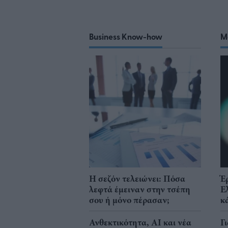
Business Know-how
M
Η σεζόν τελειώνει: Πόσα
Έ
λεφτά έμειναν στην τσέπη
Ε
σου ή μόνο πέρασαν;
κ
Ανθεκτικότητα, AI και νέα
Γ