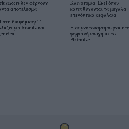
nfluencers δεν φέρνουν
Καινοτομία: Εκεί όπου
άντα αποτέλεσμα
κατευθύνονται τα μεγάλα
επενδυτικά κεφάλαια
I στη διαφήμιση: Τι
λλάζει για brands και
Η συγκατοίκηση περνά στ
gencies
ψηφιακή εποχή με το
Flatpulse