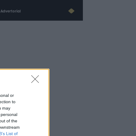
Advertorial
sonal or
ection to
ou may
 personal
out of the
 downstream
B’s List of