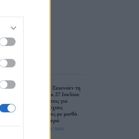
ΔΥΠΑ: Ξεκινούν τη
Δευτέρα 27 Ιουλίου
οι αιτήσεις για
πτυχιούχους
ανέργους με μισθό
1.250 ευρώ
24/07/26
|
15:53