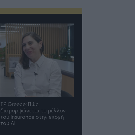
TP Greece: Πώς
Η ομάδα σου μεγαλώνε
διαμορφώνεται το μέλλον
γραφείο σου ακολουθε
του Insurance στην εποχή
του AI