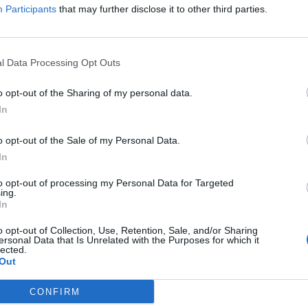
λιάστε
Participants
that may further disclose it to other third parties.
... σχόλια
| Κάνε click για να σχολιάσεις
l Data Processing Opt Outs
o opt-out of the Sharing of my personal data.
In
o opt-out of the Sale of my Personal Data.
In
to opt-out of processing my Personal Data for Targeted
Ν. Κεραμέως:
ing.
In
Επιπλέον 8.000
νω
θέσεις εργασίας στο
o opt-out of Collection, Use, Retention, Sale, and/or Sharing
000
πρόγραμμα
ersonal Data that Is Unrelated with the Purposes for which it
lected.
απασχόλησης για
Out
εις
ανέργους 55-74 ετών
29/07/26
|
16:02
CONFIRM