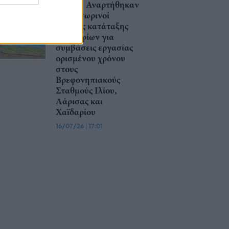
ΔΥΠΑ: Αναρτήθηκαν
οι προσωρινοί
πίνακες κατάταξης
υποψηφίων για
συμβάσεις εργασίας
ορισμένου χρόνου
στους
Βρεφονηπιακούς
Σταθμούς Ιλίου,
Λάρισας και
Χαϊδαρίου
16/07/26
|
17:01