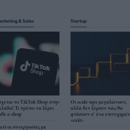
arketing & Sales
Startup
ρχεται το TikTok Shop στην
Οι scale-ups μεγαλώνουν,
λλάδα! Τι πρέπει να ξέρει
αλλά δεν ξέρουν πώς θα
άθε e-shop
φτάσουν σ' ένα επιτυχημέ
«exit»
ιατί οι συνεργασίες με