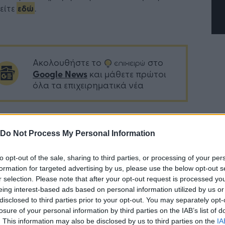
είτε
εδώ
.
Ακολουθήστε το
στο
Google News
και μάθετε πρώτοι
όλα τα επιχειρηματικά νέα
Δείτε όλες τις τελευταίες
Do Not Process My Personal Information
επιχειρηματικές
Ειδήσεις
από την
Ελλάδα και τον κόσμο στο
to opt-out of the sale, sharing to third parties, or processing of your per
formation for targeted advertising by us, please use the below opt-out s
r selection. Please note that after your opt-out request is processed y
eing interest-based ads based on personal information utilized by us or
disclosed to third parties prior to your opt-out. You may separately opt-
losure of your personal information by third parties on the IAB’s list of
. This information may also be disclosed by us to third parties on the
IA