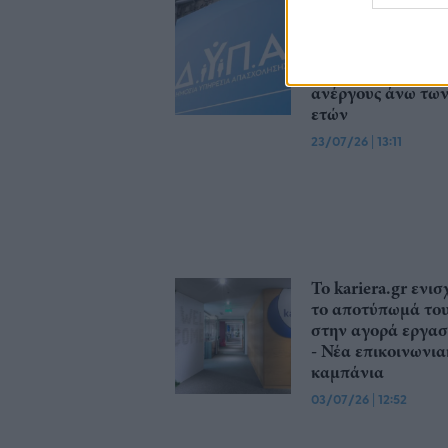
ΔΥΠΑ: Στις αρχές
Αυγούστου η ένα
του νέου
προγράμματος γι
ανέργους άνω των
ετών
23/07/26
|
13:11
Το kariera.gr ενισ
το αποτύπωμά το
στην αγορά εργασ
- Νέα επικοινωνι
καμπάνια
03/07/26
|
12:52