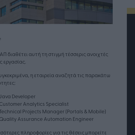
Π διαθέτει αυτή τη στιγμή τέσσερις ανοιχτές
ς εργασίας.
υγκεκριμένα, η εταιρεία αναζητά τις παρακάτω
ότητες:
Java Developer
τή Νοημοσύνη: το νέο
Οι προσλήψεις αλλάζουν: To
Customer Analytics Specialist
γικό σύστημα της
Jobfind.gr ως στρατηγικός
Technical Projects Manager (Portals & Mobile)
ησης
«σύμμαχος» για κάθε
Quality Assurance Automation Engineer
επιχείρηση και εργαζόμενο
σότερες πληροφορίες για τις θέσεις μπορείτε