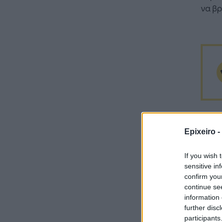
να βρ
Epixeiro -
If you wish 
sensitive in
confirm you
continue se
information 
further disc
participants