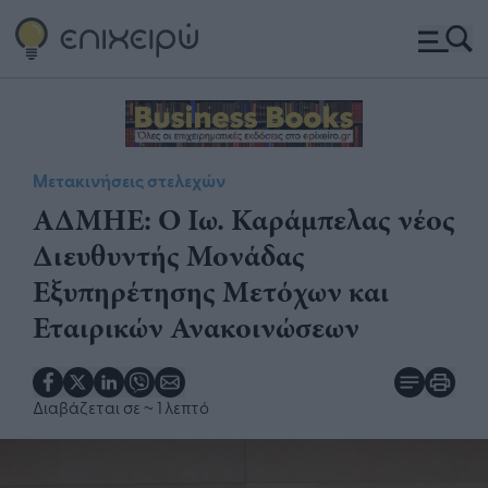
Μετακινήσεις στελεχών
ΑΔΜΗΕ: Ο Ιω. Καράμπελας νέος
Διευθυντής Μονάδας
Εξυπηρέτησης Μετόχων και
Εταιρικών Ανακοινώσεων​​
Διαβάζεται σε
~ 1 λεπτό