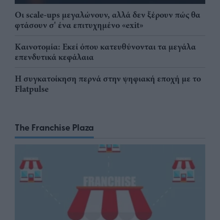
Οι scale-ups μεγαλώνουν, αλλά δεν ξέρουν πώς θα
φτάσουν σ' ένα επιτυχημένο «exit»
Καινοτομία: Εκεί όπου κατευθύνονται τα μεγάλα
επενδυτικά κεφάλαια
Η συγκατοίκηση περνά στην ψηφιακή εποχή με το
Flatpulse
The Franchise Plaza