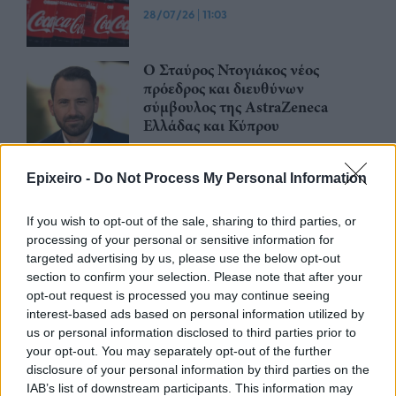
28/07/26
|
11:03
Ο Σταύρος Ντογιάκος νέος
πρόεδρος και διευθύνων
σύμβουλος της AstraZeneca
Ελλάδας και Κύπρου
23/07/26
|
15:34
Epixeiro -
Do Not Process My Personal Information
Καθήκοντα διευθύνοντος
συμβούλου στον όμιλο FAMAR
αναλαμβάνει ο Bruce Vielle
If you wish to opt-out of the sale, sharing to third parties, or
processing of your personal or sensitive information for
23/07/26
|
14:12
targeted advertising by us, please use the below opt-out
section to confirm your selection. Please note that after your
opt-out request is processed you may continue seeing
Ο Κωνσταντίνος Μασσέλος
interest-based ads based on personal information utilized by
αναλαμβάνει την προεδρία του
us or personal information disclosed to third parties prior to
Διοικητικού Συμβουλίου των
your opt-out. You may separately opt-out of the further
Ελληνικών Ταχυδρομείων
disclosure of your personal information by third parties on the
22/07/26
|
10:53
IAB’s list of downstream participants. This information may