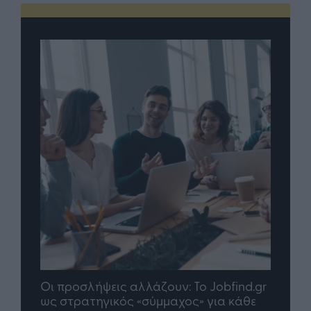
λάζουν: To Jobfind.gr
TP Greece: Πώς διαμορφώνετ
«σύμμαχος» για κάθε
μέλλον του Insurance στην επ