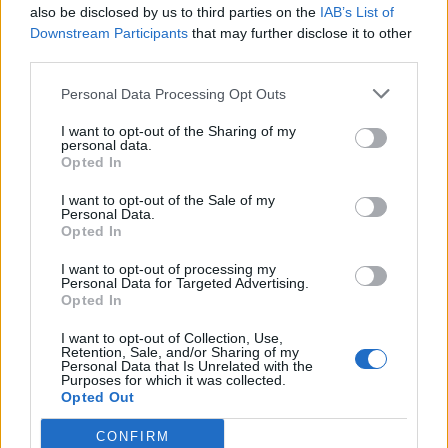
also be disclosed by us to third parties on the
IAB’s List of
Ο Κωνσταντίνος Μεφσούτ
Downstream Participants
that may further disclose it to other
αναλαμβάνει νέος Γενικός
third parties.
Διευθυντής του PhARMA
Innovation Forum
Personal Data Processing Opt Outs
15/07/26
|
13:47
I want to opt-out of the Sharing of my
personal data.
ABB: Ο Χρήστος Σκαρλατάκης
Opted In
νέος Διευθυντής Electrification
για Ελλάδα και Κύπρο
I want to opt-out of the Sale of my
Personal Data.
13/07/26
|
12:51
Opted In
I want to opt-out of processing my
Personal Data for Targeted Advertising.
Η Νικολέτα Μπούτσερου
Opted In
εντάσσεται στη Novatron
Security Distribution
I want to opt-out of Collection, Use,
αναλαμβάνοντας τη θέση της
Retention, Sale, and/or Sharing of my
Personal Data that Is Unrelated with the
CMS Business Unit Director
Purposes for which it was collected.
Opted Out
06/07/26
|
16:08
CONFIRM