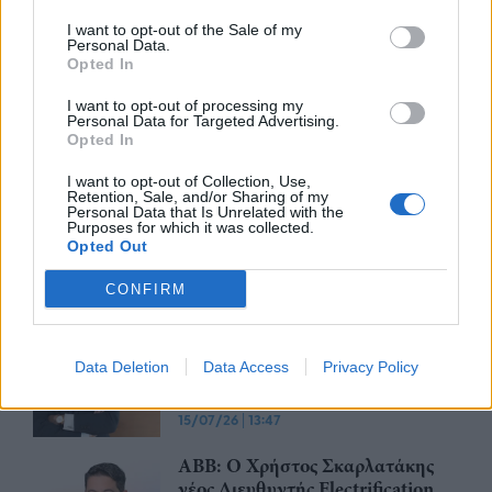
Καθήκοντα διευθύνοντος
I want to opt-out of the Sale of my
Personal Data.
συμβούλου στον όμιλο FAMAR
Opted In
αναλαμβάνει ο Bruce Vielle
I want to opt-out of processing my
23/07/26
|
14:12
Personal Data for Targeted Advertising.
Opted In
Ο Κωνσταντίνος Μασσέλος
I want to opt-out of Collection, Use,
αναλαμβάνει την προεδρία του
Retention, Sale, and/or Sharing of my
Personal Data that Is Unrelated with the
Διοικητικού Συμβουλίου των
Purposes for which it was collected.
Ελληνικών Ταχυδρομείων
Opted Out
22/07/26
|
10:53
CONFIRM
Ο Κωνσταντίνος Μεφσούτ
αναλαμβάνει νέος Γενικός
Διευθυντής του PhARMA
Data Deletion
Data Access
Privacy Policy
Innovation Forum
15/07/26
|
13:47
ABB: Ο Χρήστος Σκαρλατάκης
νέος Διευθυντής Electrification