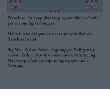
Franchise: Οι προμηθευτές μιας αλυσίδας «κλειδί»
για την ομαλή λειτουργία
Mailo’s: Από ελληνικό success story σε διεθνές
franchise brand
Big Mac: Ο franchisee - δημιουργός Delligatti, η
«νονά» Esther Rose & ο οικονομικός δείκτης Big
Mac ως εργαλείο μέτρησης της αγοραστικής
δύναμης