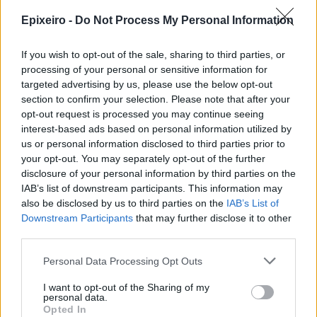
Περισσότερα από το
Epixeiro -
Do Not Process My Personal Information
Νέα σύνθεση στην Εκτελεστική
If you wish to opt-out of the sale, sharing to third parties, or
Επιτροπή της Alpha Bank – Ο
processing of your personal or sensitive information for
Ιωσήφ Κιουρούκογλου
targeted advertising by us, please use the below opt-out
αναλαμβάνει το Wholesale
section to confirm your selection. Please note that after your
Banking
opt-out request is processed you may continue seeing
31/07/26
|
16:19
interest-based ads based on personal information utilized by
us or personal information disclosed to third parties prior to
Νέος Γενικός Διευθυντής της
your opt-out. You may separately opt-out of the further
Coca-Cola για τις αγορές Ελλάδας
disclosure of your personal information by third parties on the
και Κύπρου ο Gjorgji Hristov
IAB’s list of downstream participants. This information may
28/07/26
|
11:03
also be disclosed by us to third parties on the
IAB’s List of
Downstream Participants
that may further disclose it to other
third parties.
Ο Σταύρος Ντογιάκος νέος
πρόεδρος και διευθύνων
Personal Data Processing Opt Outs
σύμβουλος της AstraZeneca
Ελλάδας και Κύπρου
I want to opt-out of the Sharing of my
personal data.
23/07/26
|
15:34
Opted In