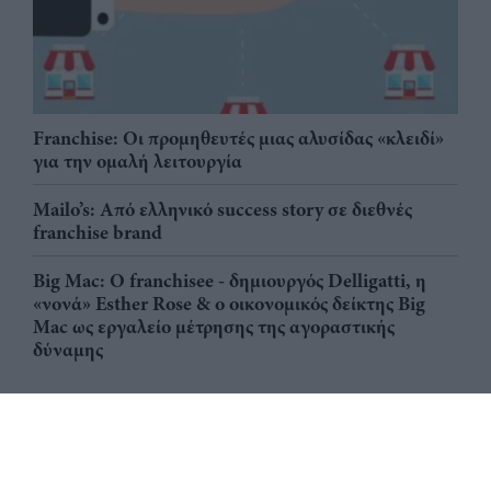
Franchise: Οι προμηθευτές μιας αλυσίδας «κλειδί»
για την ομαλή λειτουργία
Mailo’s: Από ελληνικό success story σε διεθνές
franchise brand
Big Mac: Ο franchisee - δημιουργός Delligatti, η
«νονά» Esther Rose & ο οικονομικός δείκτης Big
Mac ως εργαλείο μέτρησης της αγοραστικής
δύναμης