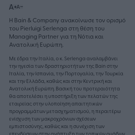
Η Bain & Company ανακοίνωσε τον ορισμό
του Pierluigi Serlenga στη θέση του
Managing Partner για τη Νότια και
Ανατολική Ευρώπη.
Με έδρα την Ιταλία, ο κ. Serlenga αναλαμβάνει
την ηγεσία των δραστηριοτήτων της Bain στην
Ιταλία, την Ισπανία, την Πορτογαλία, την Τουρκία
και την Ελλάδα, καθώς και στην Κεντρική και
Ανατολική Ευρώπη. Βασική του προτεραιότητα
θα αποτελέσει η υποστήριξη των πελατών της
εταιρείας στην υλοποίηση απαιτητικών
προγραμμάτων μετασχηματισμού, η περαιτέρω
ενίσχυση των μακροχρόνιων σχέσεων
εμπιστοσύνης, καθώς και η συνέχιση των
επενδύσεων στην ανάπτυξη των τοπικών ομάδων