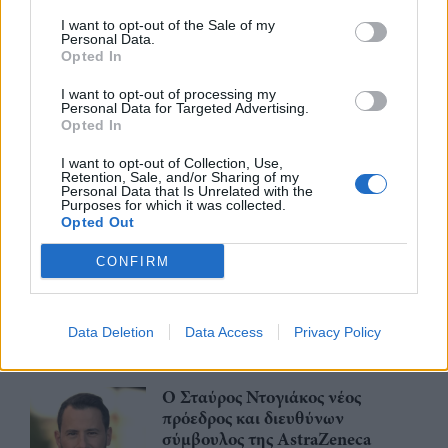
I want to opt-out of the Sale of my
Personal Data.
Περισσότερα από το
Opted In
I want to opt-out of processing my
Personal Data for Targeted Advertising.
Νέα σύνθεση στην Εκτελεστική
Opted In
Επιτροπή της Alpha Bank – Ο
Ιωσήφ Κιουρούκογλου
I want to opt-out of Collection, Use,
Retention, Sale, and/or Sharing of my
αναλαμβάνει το Wholesale
Personal Data that Is Unrelated with the
Banking
Purposes for which it was collected.
Opted Out
31/07/26
|
16:19
Νέος Γενικός Διευθυντής της
CONFIRM
Coca-Cola για τις αγορές Ελλάδας
και Κύπρου ο Gjorgji Hristov
Data Deletion
Data Access
Privacy Policy
28/07/26
|
11:03
Ο Σταύρος Ντογιάκος νέος
πρόεδρος και διευθύνων
σύμβουλος της AstraZeneca