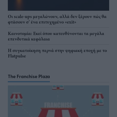
Οι scale-ups μεγαλώνουν, αλλά δεν ξέρουν πώς θα
φτάσουν σ' ένα επιτυχημένο «exit»
Καινοτομία: Εκεί όπου κατευθύνονται τα μεγάλα
επενδυτικά κεφάλαια
Η συγκατοίκηση περνά στην ψηφιακή εποχή με το
Flatpulse
The Franchise Plaza