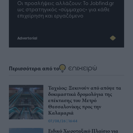
λήψεις αλλάζουν: To Jobfind.gr
TP Greece: Πώς δι
ατηγικός «σύμμαχος» για κάθε
μέλλον του Insuran
ρηση και εργαζόμενο
Advertorial
Περισσότερα από το
Ταχιάος: Ξεκινούν από απόψε τα
δοκιμαστικά δρομολόγια της
επέκτασης του Μετρό
Θεσσαλονίκης προς την
Καλαμαριά
07/08/26
|
16:44
Ειδικό Χωροταξικό Πλαίσιο για