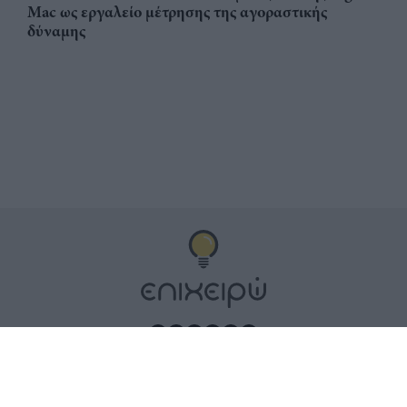
Mac ως εργαλείο μέτρησης της αγοραστικής
δύναμης
Αριθμός Πιστοποίησης
ηλεκτρονικού Μητρώου