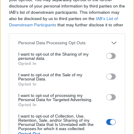
Καλαμαριά
disclosure of your personal information by third parties on the
07/08/26
|
13:10
IAB’s list of downstream participants. This information may
also be disclosed by us to third parties on the
IAB’s List of
Μετρό Αθήνας: Στο τελικό στάδιο
Downstream Participants
that may further disclose it to other
η αντικατάσταση σιδηροτροχιών
third parties.
στις Γραμμές 2 και 3 - Το έργο
ολοκληρώνεται 5 μήνες νωρίτερα
Personal Data Processing Opt Outs
07/08/26
|
12:13
I want to opt-out of the Sharing of my
personal data.
Προκηρύσσεται σήμερα από τη
Opted In
Γενική Γραμματεία Ιδιωτικών
Επενδύσεων το καθεστώς της
I want to opt-out of the Sale of my
Personal Data.
Άμυνας του Αναπτυξιακού Νόμου
Opted In
07/08/26
|
12:02
I want to opt-out of processing my
Personal Data for Targeted Advertising.
Πάνω από 1.500 έλεγχοι σε
Opted In
περισσότερες από 300 παραλίες
07/08/26
|
10:58
I want to opt-out of Collection, Use,
Retention, Sale, and/or Sharing of my
Personal Data that Is Unrelated with the
Purposes for which it was collected.
Opted Out