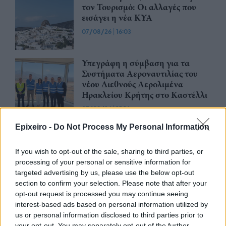
τον Τουρισμό: Οι αλλαγές που
εισάγει η νέα ΚΥΑ
07/08/26
|
16:03
Υπεγράφη η σύμβαση για τα
Συστήματα Αεροναυτιλίας του
νέου Διεθνούς Αερολιμένα
Ηρακλείου Κρήτης στο Καστέλλι
07/08/26
|
15:16
Epixeiro -
Do Not Process My Personal Information
Δημόσιο: Άκυρες από 1η
Οκτωβρίου οι εγκύκλιοι που δεν
θα αναρτώνται στις ιστοσελίδες
If you wish to opt-out of the sale, sharing to third parties, or
των φορέων
processing of your personal or sensitive information for
targeted advertising by us, please use the below opt-out
07/08/26
|
13:52
section to confirm your selection. Please note that after your
opt-out request is processed you may continue seeing
Ξεκινούν τα δοκιμαστικά
interest-based ads based on personal information utilized by
δρομολόγια της επέκτασης του
us or personal information disclosed to third parties prior to
Μετρό Θεσσαλονίκης προς την
your opt-out. You may separately opt-out of the further