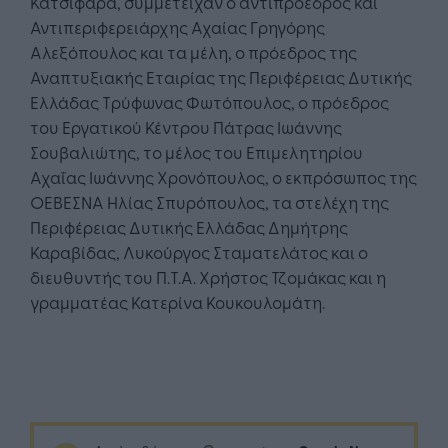
Κατσιφάρα, συμμετείχαν ο αντιπρόεδρος και
Αντιπεριφερειάρχης Αχαίας Γρηγόρης
Αλεξόπουλος και τα μέλη, ο πρόεδρος της
Αναπτυξιακής Εταιρίας της Περιφέρειας Δυτικής
Ελλάδας Τρύφωνας Φωτόπουλος, ο πρόεδρος
του Εργατικού Κέντρου Πάτρας Ιωάννης
Σουβαλιώτης, το μέλος του Επιμελητηρίου
Αχαΐας Ιωάννης Χρονόπουλος, ο εκπρόσωπος της
ΟΕΒΕΣΝΑ Ηλίας Σπυρόπουλος, τα στελέχη της
Περιφέρειας Δυτικής Ελλάδας Δημήτρης
Καραβίδας, Λυκούργος Σταματελάτος και ο
διευθυντής του Π.Τ.Α. Χρήστος Τζομάκας και η
γραμματέας Κατερίνα Κουκουλομάτη.