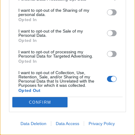
Δυτική Αττική: Έργα
αποκατάστασης 113.000
I want to opt-out of the Sharing of my
στρεμμάτων μετά την πυρκαγιά –
personal data.
Παρεμβάσεις πριν τον χειμώνα
Opted In
06/08/26
|
15:26
I want to opt-out of the Sale of my
Personal Data.
Χρ. Δήμας: Στο Εθνικό
Opted In
Πρόγραμμα Ανάπτυξης η
I want to opt-out of processing my
αναβάθμιση του Αεροδρομίου
Personal Data for Targeted Advertising.
Πάρου
Opted In
06/08/26
|
13:11
I want to opt-out of Collection, Use,
Retention, Sale, and/or Sharing of my
Υποβλήθηκε επισήμως το αίτημα
Personal Data that Is Unrelated with the
Purposes for which it was collected.
ενεργοποίησης της ρήτρας
Opted Out
διαφυγής για την ενίσχυση της
ενεργειακής ανθεκτικότητας
CONFIRM
06/08/26
|
12:57
Μητσοτάκης – Αγγελούδης: Στο
Data Deletion
Data Access
Privacy Policy
«τραπέζι» η ανάπλαση της ΔΕΘ
και το χρονοδιάγραμμα του