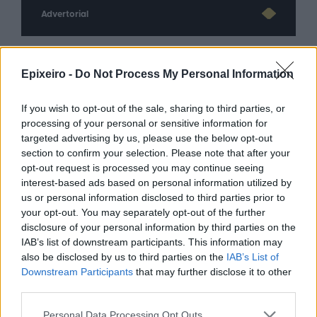
Advertorial
Epixeiro -
Do Not Process My Personal Information
Περισσότερα από το
If you wish to opt-out of the sale, sharing to third parties, or
processing of your personal or sensitive information for
ΔΕΘ: Εξασφαλίστηκε
targeted advertising by us, please use the below opt-out
χρηματοδότηση 204,6 εκατ. ευρώ
section to confirm your selection. Please note that after your
από το Εθνικό Πρόγραμμα
opt-out request is processed you may continue seeing
Ανάπτυξης για την ανάπλαση
interest-based ads based on personal information utilized by
06/08/26
|
18:12
us or personal information disclosed to third parties prior to
your opt-out. You may separately opt-out of the further
Σαμοθράκη: Σε λειτουργία η
disclosure of your personal information by third parties on the
πλατφόρμα myBusinessSupport
IAB’s list of downstream participants. This information may
για το ειδικό πρόγραμμα στήριξης
also be disclosed by us to third parties on the
IAB’s List of
επιχειρήσεων
Downstream Participants
that may further disclose it to other
third parties.
06/08/26
|
18:07
Personal Data Processing Opt Outs