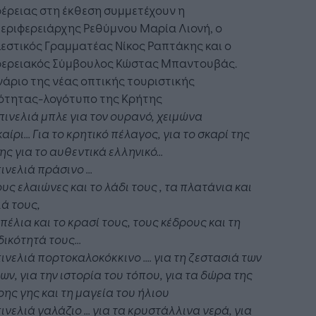
έρειας στη έκθεση συμμετέχουν η
εριφερειάρχης Ρεθύμνου Μαρία Λιονή, ο
εστικός Γραμματέας Νίκος Ραπτάκης και ο
φερειακός Σύμβουλος Κώστας Μπαντουβάς.
νάριο της νέας οπτικής τουριστικής
ότητας-λογότυπο της Κρήτης
πινελιά μπλε για τον ουρανό, χειμώνα
αίρι... Για το κρητικό πέλαγος, για το σκαρί της
ης για το αυθεντικά ελληνικό...
ινελιά πράσινο ...
ους ελαιώνες και το λάδι τους , τα πλατάνια και
ιά τους,
πέλια και το κρασί τους, τους κέδρους και τη
ικότητά τους...
ινελιά πορτοκαλοκόκκινο .... για τη ζεστασιά των
ων, για την ιστορία του τόπου, για τα δώρα της
ης γης και τη μαγεία του ήλιου
ινελιά γαλάζιο ... για τα κρυστάλλινα νερά, για