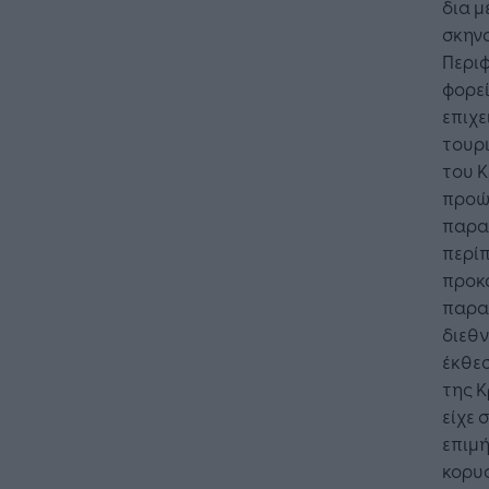
δια μ
σκην
Περι
φορεί
επιχε
τουρ
του Κ
προώ
παραδ
περίπ
προκ
παραγ
διεθν
έκθεσ
της 
είχε 
επιμή
κορυφ