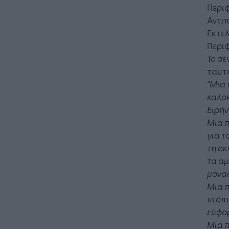
Περιφ
Αντιπ
Εκτελ
Περι
Το σε
ταυτ
"Μια 
καλοκ
Ειρήν
Μια π
για τ
τη σκ
τα αμ
μοναδ
Μια π
ντόπι
εύφορ
Μια π