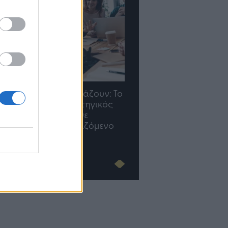
TP Greece: Πώς
Η ομάδα σου μεγαλώνε
διαμορφώνεται το μέλλον
γραφείο σου ακολουθε
του Insurance στην εποχή
του AI
Advertorial