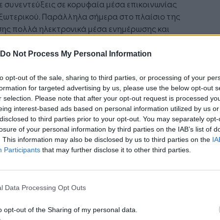
 συνεντεύξεις σε κορυφαία μέσα επικοινωνίας
ξωτερικού. Παράλληλα σήμερα στο πλαίσιο της
σης πολλά ηλεκτρονικά μέσα ενημέρωσης και
αίες εφημερίδες της Γερμανίας είχαν στο
κεντρο» των θεμάτων-δημοσιευμάτων τους την
Do Not Process My Personal Information
 και την προβολή της στο ενιαίο περίπτερο της
έρειας Κρήτης.
to opt-out of the sale, sharing to third parties, or processing of your per
formation for targeted advertising by us, please use the below opt-out s
στε ιδιαίτερα ευτυχείς που η παρουσία μας στη
r selection. Please note that after your opt-out request is processed y
ή ΙΤΒ, τη σημαντικότερη έκθεση στο τουριστικό
eing interest-based ads based on personal information utilized by us or
, συνδυάζεται με την υλοποίηση ενός βασικού
disclosed to third parties prior to your opt-out. You may separately opt-
υ μας. Σε μια εποχή προκλήσεων για τον
losure of your personal information by third parties on the IAB’s list of
ικό τουρισμό, η Περιφέρεια Κρήτης έχει θέσει ως
. This information may also be disclosed by us to third parties on the
IA
ραιότητα την ανάδειξη της Κρήτης μεταξύ των
Participants
that may further disclose it to other third parties.
δημοφιλών τουριστικών προορισμών
σμίως, συνεχίζοντας μια επιτυχημένη
πάθεια ετών»
ανέφερε στην ομιλία του ο
l Data Processing Opt Outs
φερειάρχης παρουσιάζοντας στο περίπτερο της
o opt-out of the Sharing of my personal data.
έρειας στο Βερολίνο τη νέα οπτική τουριστική