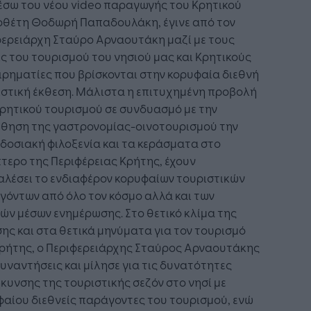
έσω του νέου video παραγωγής του Κρητικού
οθέτη Θοδωρή Παπαδουλάκη, έγινε από τον
φερειάρχη Σταύρο Αρναουτάκη μαζί με τους
ς του τουρισμού του νησιού μας και Κρητικούς
ιρηματίες που βρίσκονται στην κορυφαία διεθνή
ιστική έκθεση. Μάλιστα η επιτυχημένη προβολή
ρητικού τουρισμού σε συνδυασμό με την
θηση της γαστρονομίας-οινοτουρισμού την
οσιακή φιλοξενία και τα κεράσματα στο
τερο της Περιφέρειας Κρήτης, έχουν
αλέσει το ενδιαφέρον κορυφαίων τουριστικών
όντων από όλο τον κόσμο αλλά και των
ών μέσων ενημέρωσης. Στο θετικό κλίμα της
ης και στα θετικά μηνύματα για τον τουρισμό
Κρήτης, ο Περιφερειάρχης Σταύρος Αρναουτάκης
συναντήσεις και μίλησε για τις δυνατότητες
κυνσης της τουριστικής σεζόν στο νησί με
αίου διεθνείς παράγοντες του τουρισμού, ενώ