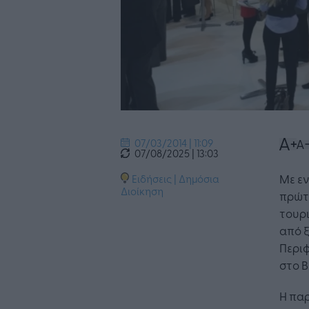
07/03/2014 | 11:09
07/08/2025 | 13:03
Με εν
Ειδήσεις
|
Δημόσια
Διοίκηση
πρώτ
τουρι
από ξ
Περιφ
στο Β
Η παρ