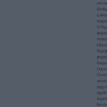
οπτι
Θοδωρ
ενθο
παραβ
Ο Περ
φορέ
νησιο
έδωσε
Περιφ
φορεί
δωρεά
τεχνο
Οινο
γευσι
αρχι
σχεδί
περίπ
Εκτός