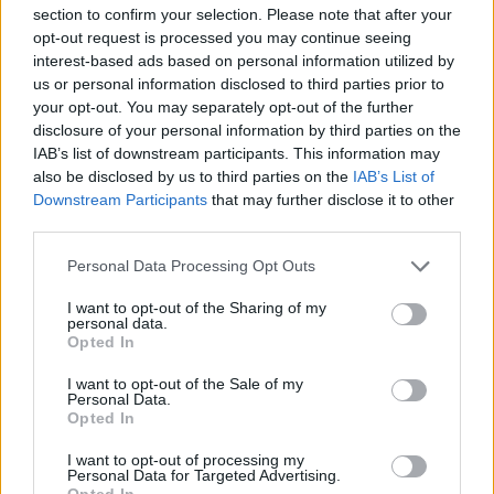
section to confirm your selection. Please note that after your
07/08/26
|
16:03
opt-out request is processed you may continue seeing
interest-based ads based on personal information utilized by
us or personal information disclosed to third parties prior to
Υπεγράφη η σύμβαση για τα
your opt-out. You may separately opt-out of the further
Συστήματα Αεροναυτιλίας του
disclosure of your personal information by third parties on the
νέου Διεθνούς Αερολιμένα
IAB’s list of downstream participants. This information may
Ηρακλείου Κρήτης στο Καστέλλι
also be disclosed by us to third parties on the
IAB’s List of
07/08/26
|
15:16
Downstream Participants
that may further disclose it to other
third parties.
Δημόσιο: Άκυρες από 1η
Οκτωβρίου οι εγκύκλιοι που δεν
Personal Data Processing Opt Outs
θα αναρτώνται στις ιστοσελίδες
των φορέων
I want to opt-out of the Sharing of my
personal data.
07/08/26
|
13:52
Opted In
Ξεκινούν τα δοκιμαστικά
I want to opt-out of the Sale of my
Personal Data.
δρομολόγια της επέκτασης του
Opted In
Μετρό Θεσσαλονίκης προς την
Καλαμαριά
I want to opt-out of processing my
Personal Data for Targeted Advertising.
07/08/26
|
13:10
Opted In