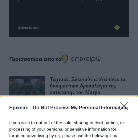
Advertorial
Περισσότερα από το
Ταχιάος: Ξεκινούν από απόψε τα
δοκιμαστικά δρομολόγια της
επέκτασης του Μετρό
Θεσσαλονίκης προς την
Καλαμαριά
Epixeiro -
Do Not Process My Personal Information
07/08/26
|
16:44
If you wish to opt-out of the sale, sharing to third parties, or
Ειδικό Χωροταξικό Πλαίσιο για
processing of your personal or sensitive information for
τον Τουρισμό: Οι αλλαγές που
targeted advertising by us, please use the below opt-out
εισάγει η νέα ΚΥΑ