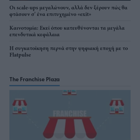
Οι scale-ups μεγαλώνουν, αλλά δεν ξέρουν πώς θα
φτάσουν σ' ένα επιτυχημένο «exit»
Καινοτομία: Εκεί όπου κατευθύνονται τα μεγάλα
επενδυτικά κεφάλαια
Η συγκατοίκηση περνά στην ψηφιακή εποχή με το
Flatpulse
The Franchise Plaza