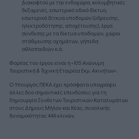
Διακοφτού με την ενδοχώρα, κολυμβητικές
δεξαμενές, εσωτερικό οδικό δίκτυο,
εσωτερικά δίτκυα υποδομών (ύδρευσης,
ηλεκτροδότησης, αποχέτευσης), έργα
σύνδεσης με τα δίκτυα υποδομών, χώροι
στάθμευσης οχημάτων, γήπεδα
αθλοπαιδιών κ.ά.
Φορέας του έργου είναι η «
105 Ανώνυμη
Τουριστική & Τεχνική Εταιρεία Εκμ. Ακινήτων
».
Ο Υπουργός ΠΕΚΑ έχει πρόσφατα υπογράψει
άλλες δύο σημαντικές επενδύσεις για τη
δημιουργία Σύνθετων Τουριστικών Καταλυμάτων
στους Δήμους Μήλου και Κέας, συνολικής
δυναμικότητας 446 κλινών.