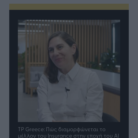
nd.gr
TP Greece: Πώς διαμορφώνεται το
Η ομ
άθε
μέλλον του Insurance στην εποχή του AI
σου 