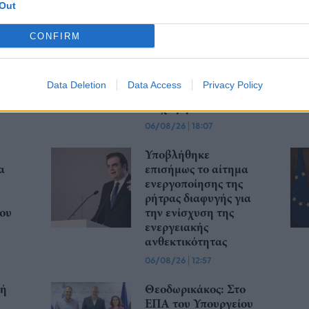
Out
ηκε
Σαμοθράκη: Σε
λειτουργία η
CONFIRM
από
πλατφόρμα
myBusinessSupport
για το ειδικό
Data Deletion
Data Access
Privacy Policy
ν
πρόγραμμα στήριξης
επιχειρήσεων
06/08/26
|
18:07
Υποβλήθηκε
α
επισήμως το αίτημα
ενεργοποίησης της
ρήτρας διαφυγής για
ου
την ενίσχυση της
ενεργειακής
ανθεκτικότητας
06/08/26
|
12:57
χή
Θεοδωρικάκος: Στο
ΕΠΑ του Υπουργείου