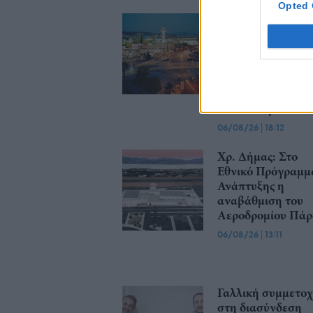
Opted 
ΔΕΘ: Εξασφαλίστ
χρηματοδότηση
204,6 εκατ. ευρώ 
το Εθνικό
Πρόγραμμα
Ανάπτυξης για τη
ανάπλαση
06/08/26
|
18:12
Χρ. Δήμας: Στο
Εθνικό Πρόγραμμ
Ανάπτυξης η
αναβάθμιση του
Αεροδρομίου Πάρ
06/08/26
|
13:11
Γαλλική συμμετο
στη διασύνδεση