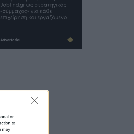
διαμορφώνεται το μέλλον
γραφείο σου ακολουθ
του Insurance στην εποχή
του AI
Advertorial
sonal or
ection to
ou may