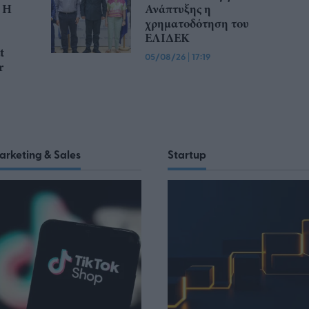
 Η
Ανάπτυξης η
χρηματοδότηση του
ΕΛΙΔΕΚ
t
05/08/26
|
17:19
r
arketing & Sales
Startup