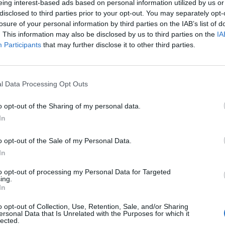
Δείτε όλες τις τελευταίες
eing interest-based ads based on personal information utilized by us or
επιχειρηματικές
Ειδήσεις
από την
disclosed to third parties prior to your opt-out. You may separately opt-
Ελλάδα και τον κόσμο στο
losure of your personal information by third parties on the IAB’s list of
. This information may also be disclosed by us to third parties on the
IA
Participants
that may further disclose it to other third parties.
l Data Processing Opt Outs
λιάστε
o opt-out of the Sharing of my personal data.
In
... σχόλια
| Κάνε click για να σχολιάσεις
o opt-out of the Sale of my Personal Data.
In
to opt-out of processing my Personal Data for Targeted
ing.
In
o opt-out of Collection, Use, Retention, Sale, and/or Sharing
ersonal Data that Is Unrelated with the Purposes for which it
lected.