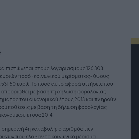
α πιστώνεται στους λογαριασμούς 126.303
κυριών ποσό «κοινωνικού μερίσματος» ύψους
0.531,50 ευρώ. Το ποσό αυτό αφορά αιτήσεις που
 απορριφθεί με βάση τη δήλωση φορολογίας
ήματος του οικονομικού έτους 2013 και πληρούν
ροϋποθέσεις με βάση τη δήλωση φορολογίας
ικονομικού έτους 2014.
 σημερινή 4η καταβολή, ο αριθμός των
ούχων που έλαβαν το κοινωνικό μέρισμα
τή Νοημοσύνη: το νέο
Οι προσλήψεις αλλάζουν: To