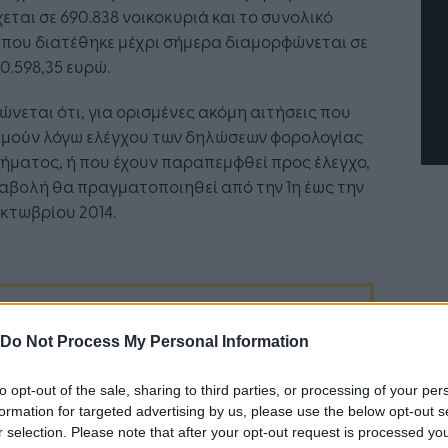
ργικό σύστημα της
Jobfind.gr ως στρατηγικός
εται σε 690.838 νοικοκυριά και το συνολικό
ρησης
«σύμμαχος» για κάθε
που διατέθηκε μέχρι σήμερα διαμορφώνεται σε
επιχείρηση και εργαζόμενο
10.598,35 ευρώ.
ώνεται ότι, για ορισμένες ακόμη αιτήσεις που
εμούν λόγω ελέγχου των δηλώσεων φορολογίας
ήματος, ή που έχουν παραπεμφθεί προς έλεγχο,
αβολή θα πραγματοποιηθεί από την 1η έως την
κτωβρίου 2014.
Ακολουθήστε το
στο
Google News
και μάθετε πρώτοι
Do Not Process My Personal Information
όλα τα επιχειρηματικά νέα
to opt-out of the sale, sharing to third parties, or processing of your per
formation for targeted advertising by us, please use the below opt-out s
r selection. Please note that after your opt-out request is processed y