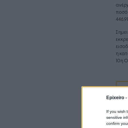
λειτου
ανέρχ
επιχεί
ποσό 
446.9
Σημει
εκκρ
εισοδ
η κατ
10η Ο
Epixeiro -
If you wish 
sensitive in
confirm you