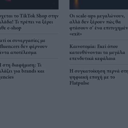
ρχεται το TikTok Shop στην
Οι scale-ups μεγαλώνουν,
λλάδα! Τι πρέπει να ξέρει
αλλά δεν ξέρουν πώς θα
άθε e-shop
φτάσουν σ' ένα επιτυχημέ
«exit»
ιατί οι συνεργασίες με
nfluencers δεν φέρνουν
Καινοτομία: Εκεί όπου
άντα αποτέλεσμα
κατευθύνονται τα μεγάλα
επενδυτικά κεφάλαια
I στη διαφήμιση: Τι
λλάζει για brands και
Η συγκατοίκηση περνά στ
gencies
ψηφιακή εποχή με το
Flatpulse