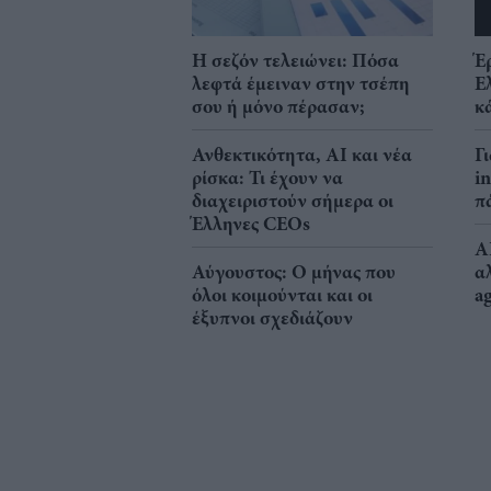
Η σεζόν τελειώνει: Πόσα
Έ
λεφτά έμειναν στην τσέπη
Ε
σου ή μόνο πέρασαν;
κ
Ανθεκτικότητα, AI και νέα
Γ
ρίσκα: Τι έχουν να
i
διαχειριστούν σήμερα οι
π
Έλληνες CEOs
A
Αύγουστος: Ο μήνας που
α
όλοι κοιμούνται και οι
a
έξυπνοι σχεδιάζουν