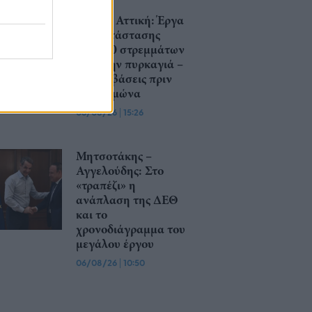
Δυτική Αττική: Έργα
αποκατάστασης
113.000 στρεμμάτων
μετά την πυρκαγιά –
Παρεμβάσεις πριν
τον χειμώνα
06/08/26
|
15:26
Μητσοτάκης –
Αγγελούδης: Στο
«τραπέζι» η
ανάπλαση της ΔΕΘ
και το
χρονοδιάγραμμα του
μεγάλου έργου
06/08/26
|
10:50