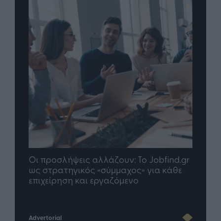
Οι προσλήψεις αλλάζουν: To Jobfind.gr
TP G
σης
ως στρατηγικός «σύμμαχος» για κάθε
μέλλ
επιχείρηση και εργαζόμενο
Advertorial