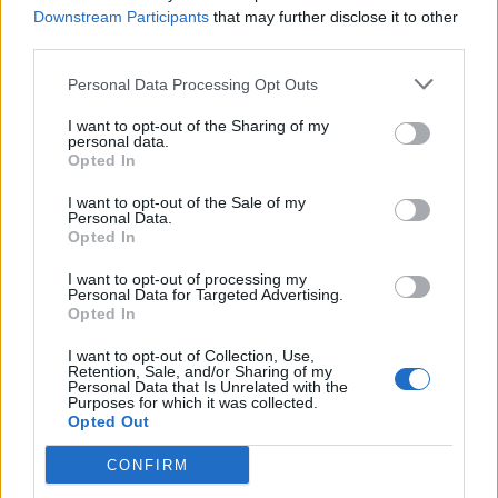
06/08/26
|
10:50
Downstream Participants
that may further disclose it to other
third parties.
Γαλλική συμμετοχή στη
διασύνδεση Ελλάδας–Κύπρου: Η
Personal Data Processing Opt Outs
Meridiam αποκτά πλειοψηφικό
I want to opt-out of the Sharing of my
ποσοστό στη Great Sea
personal data.
Interconnector
Opted In
05/08/26
|
18:15
I want to opt-out of the Sale of my
Personal Data.
Θεοδωρικάκος: Στο ΕΠΑ του
Opted In
Υπουργείου Ανάπτυξης η
χρηματοδότηση του ΕΛΙΔΕΚ
I want to opt-out of processing my
Personal Data for Targeted Advertising.
05/08/26
|
17:19
Opted In
I want to opt-out of Collection, Use,
Retention, Sale, and/or Sharing of my
Personal Data that Is Unrelated with the
Purposes for which it was collected.
Business Know-how
Opted Out
CONFIRM