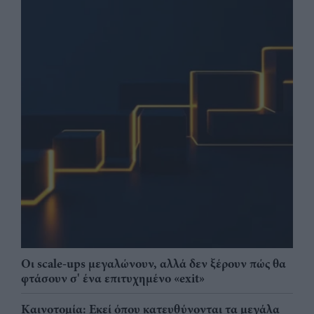
Οι scale-ups μεγαλώνουν, αλλά δεν ξέρουν πώς θα
φτάσουν σ' ένα επιτυχημένο «exit»
Καινοτομία: Εκεί όπου κατευθύνονται τα μεγάλα