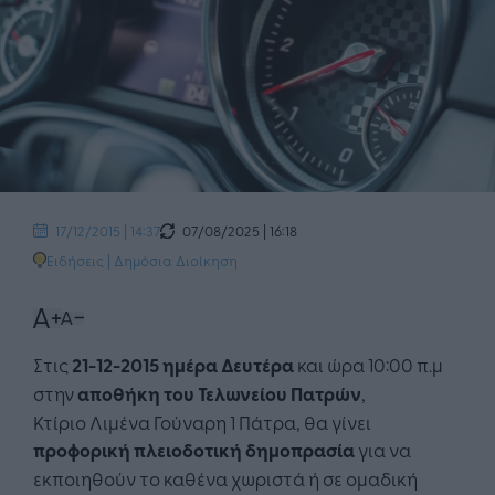
07/08/2025 | 16:18
17/12/2015 | 14:37
Ειδήσεις
|
Δημόσια Διοίκηση
Στις
21-12-2015 ημέρα Δευτέρα
και ώρα 10:00 π.μ
στην
αποθήκη του Τελωνείου Πατρών
,
Κτίριο Λιμένα Γούναρη 1 Πάτρα, θα γίνει
προφορική πλειοδοτική δημοπρασία
για να
εκποιηθούν το καθένα χωριστά ή σε ομαδική