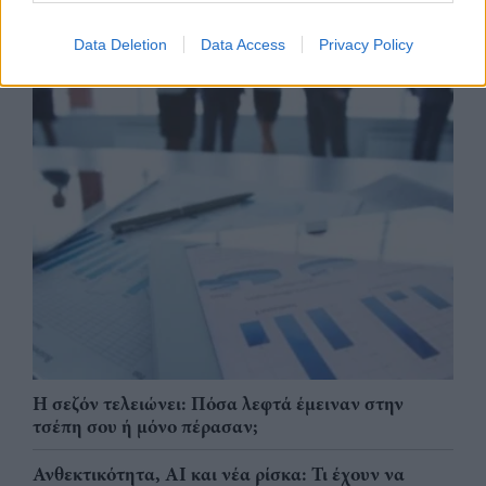
Data Deletion
Data Access
Privacy Policy
Η σεζόν τελειώνει: Πόσα λεφτά έμειναν στην
τσέπη σου ή μόνο πέρασαν;
Ανθεκτικότητα, AI και νέα ρίσκα: Τι έχουν να