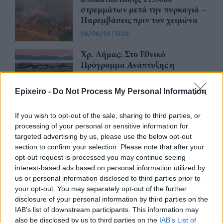
στρεμμάτων μετά την πυρκαγιά –
Παρεμβάσεις πριν τον χειμώνα
06/08/26
|
15:26
Χρ. Δήμας: Στο Εθνικό
Πρόγραμμα Ανάπτυξης η
αναβάθμιση του Αεροδρομίου
Πάρου
Epixeiro -
Do Not Process My Personal Information
06/08/26
|
13:11
If you wish to opt-out of the sale, sharing to third parties, or
Υποβλήθηκε επισήμως το αίτημα
processing of your personal or sensitive information for
ενεργοποίησης της ρήτρας
targeted advertising by us, please use the below opt-out
διαφυγής για την ενίσχυση της
section to confirm your selection. Please note that after your
ενεργειακής ανθεκτικότητας
opt-out request is processed you may continue seeing
06/08/26
|
12:57
interest-based ads based on personal information utilized by
us or personal information disclosed to third parties prior to
Μητσοτάκης – Αγγελούδης: Στο
your opt-out. You may separately opt-out of the further
«τραπέζι» η ανάπλαση της ΔΕΘ
disclosure of your personal information by third parties on the
και το χρονοδιάγραμμα του
IAB’s list of downstream participants. This information may
μεγάλου έργου
also be disclosed by us to third parties on the
IAB’s List of