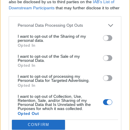
also be disclosed by us to third parties on the
IAB’s List of
μεγάλου έργου
Downstream Participants
that may further disclose it to other
06/08/26
|
10:50
third parties.
Γαλλική συμμετοχή στη
Personal Data Processing Opt Outs
διασύνδεση Ελλάδας–Κύπρου: Η
Meridiam αποκτά πλειοψηφικό
I want to opt-out of the Sharing of my
personal data.
ποσοστό στη Great Sea
Opted In
Interconnector
05/08/26
|
18:15
I want to opt-out of the Sale of my
Personal Data.
Θεοδωρικάκος: Στο ΕΠΑ του
Opted In
Υπουργείου Ανάπτυξης η
I want to opt-out of processing my
χρηματοδότηση του ΕΛΙΔΕΚ
Personal Data for Targeted Advertising.
05/08/26
|
17:19
Opted In
I want to opt-out of Collection, Use,
Retention, Sale, and/or Sharing of my
Personal Data that Is Unrelated with the
Purposes for which it was collected.
Opted Out
Business Know-how
CONFIRM