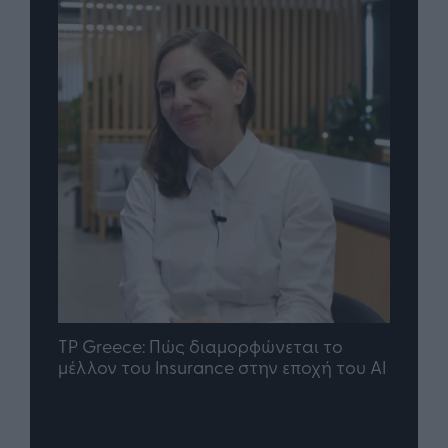
nd.gr
TP Greece: Πώς διαμορφώνεται το
Η ομ
άθε
μέλλον του Insurance στην εποχή του AI
σου 