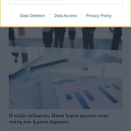
Data Deletion
Data Access
Privacy Policy
Η σεζόν τελειώνει: Πόσα λεφτά έμειναν στην
τσέπη σου ή μόνο πέρασαν;