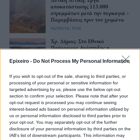
Δυτική Αττική: Έργα
αποκατάστασης 113.000
στρεμμάτων μετά την πυρκαγιά –
Παρεμβάσεις πριν τον χειμώνα
06/08/26
|
15:26
Χρ. Δήμας: Στο Εθνικό
Πρόγραμμα Ανάπτυξης η
αναβάθμιση του Αεροδρομίου
Πάρου
Epixeiro -
Do Not Process My Personal Information
06/08/26
|
13:11
If you wish to opt-out of the sale, sharing to third parties, or
Υποβλήθηκε επισήμως το αίτημα
processing of your personal or sensitive information for
ενεργοποίησης της ρήτρας
targeted advertising by us, please use the below opt-out
διαφυγής για την ενίσχυση της
section to confirm your selection. Please note that after your
ενεργειακής ανθεκτικότητας
opt-out request is processed you may continue seeing
interest-based ads based on personal information utilized by
06/08/26
|
12:57
us or personal information disclosed to third parties prior to
your opt-out. You may separately opt-out of the further
Μητσοτάκης – Αγγελούδης: Στο
disclosure of your personal information by third parties on the
«τραπέζι» η ανάπλαση της ΔΕΘ
IAB’s list of downstream participants. This information may
και το χρονοδιάγραμμα του