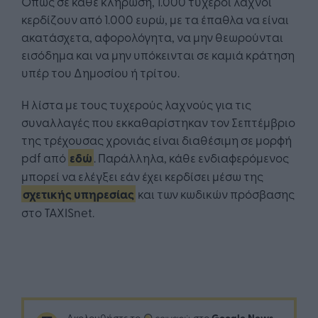
Όπως σε κάθε κλήρωση, 1.000 τυχεροί λαχνοί
κερδίζουν από 1.000 ευρώ, με τα έπαθλα να είναι
ακατάσχετα, αφορολόγητα, να μην θεωρούνται
εισόδημα και να μην υπόκεινται σε καμιά κράτηση
υπέρ του Δημοσίου ή τρίτου.
Η λίστα με τους τυχερούς λαχνούς για τις
συναλλαγές που εκκαθαρίστηκαν τον Σεπτέμβριο
της τρέχουσας χρονιάς είναι διαθέσιμη σε μορφή
pdf από
εδώ
. Παράλληλα, κάθε ενδιαφερόμενος
μπορεί να ελέγξει εάν έχει κερδίσει μέσω της
σχετικής υπηρεσίας
και των κωδικών πρόσβασης
στο TAXISnet.
Google News
Ακολουθήστε το
στο