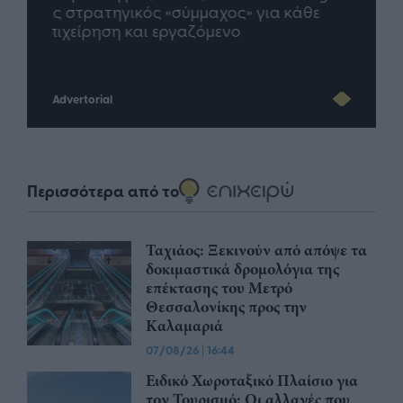
άθε
μέλλον του Insurance στην εποχή του AI
σου 
Advertorial
Περισσότερα από το
Ταχιάος: Ξεκινούν από απόψε τα
δοκιμαστικά δρομολόγια της
επέκτασης του Μετρό
Θεσσαλονίκης προς την
Καλαμαριά
07/08/26
|
16:44
Ειδικό Χωροταξικό Πλαίσιο για
τον Τουρισμό: Οι αλλαγές που