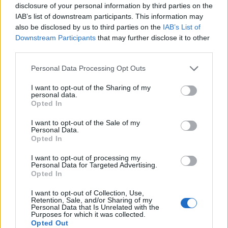
disclosure of your personal information by third parties on the
07/08/26
|
13:10
IAB’s list of downstream participants. This information may
Μετρό Αθήνας: Στο τελικό στάδιο
also be disclosed by us to third parties on the
IAB’s List of
η αντικατάσταση σιδηροτροχιών
Downstream Participants
that may further disclose it to other
στις Γραμμές 2 και 3 - Το έργο
third parties.
ολοκληρώνεται 5 μήνες νωρίτερα
Personal Data Processing Opt Outs
07/08/26
|
12:13
I want to opt-out of the Sharing of my
Προκηρύσσεται σήμερα από τη
personal data.
Opted In
Γενική Γραμματεία Ιδιωτικών
Επενδύσεων το καθεστώς της
I want to opt-out of the Sale of my
Άμυνας του Αναπτυξιακού Νόμου
Personal Data.
Opted In
07/08/26
|
12:02
I want to opt-out of processing my
Πάνω από 1.500 έλεγχοι σε
Personal Data for Targeted Advertising.
περισσότερες από 300 παραλίες
Opted In
07/08/26
|
10:58
I want to opt-out of Collection, Use,
Retention, Sale, and/or Sharing of my
Personal Data that Is Unrelated with the
Purposes for which it was collected.
Opted Out