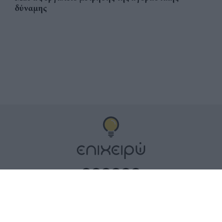
δύναμης
Αριθμός Πιστοποίησης
ηλεκτρονικού Μητρώου
Ηλεκτρονικού Τύπου: