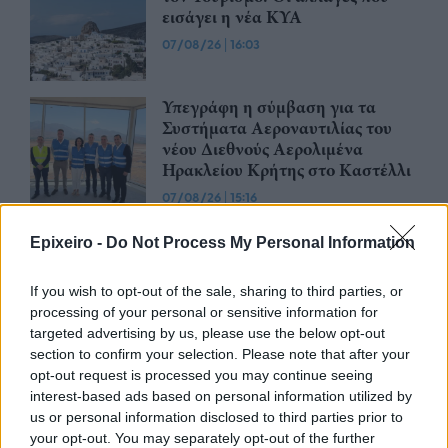
εισάγει η νέα ΚΥΑ
07/08/26
|
16:03
Υπεγράφη η σύμβαση για τα
Συστήματα Αεροναυτιλίας του
νέου Διεθνούς Αερολιμένα
Ηρακλείου Κρήτης στο Καστέλλι
07/08/26
|
15:16
Δημόσιο: Άκυρες από 1η
Epixeiro -
Do Not Process My Personal Information
Οκτωβρίου οι εγκύκλιοι που δεν
θα αναρτώνται στις ιστοσελίδες
If you wish to opt-out of the sale, sharing to third parties, or
των φορέων
processing of your personal or sensitive information for
07/08/26
|
13:52
targeted advertising by us, please use the below opt-out
section to confirm your selection. Please note that after your
Ξεκινούν τα δοκιμαστικά
opt-out request is processed you may continue seeing
δρομολόγια της επέκτασης του
interest-based ads based on personal information utilized by
Μετρό Θεσσαλονίκης προς την
us or personal information disclosed to third parties prior to
Καλαμαριά
your opt-out. You may separately opt-out of the further