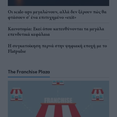
Οι scale-ups μεγαλώνουν, αλλά δεν ξέρουν πώς θα
φτάσουν σ' ένα επιτυχημένο «exit»
Καινοτομία: Εκεί όπου κατευθύνονται τα μεγάλα
επενδυτικά κεφάλαια
Η συγκατοίκηση περνά στην ψηφιακή εποχή με το
Flatpulse
The Franchise Plaza