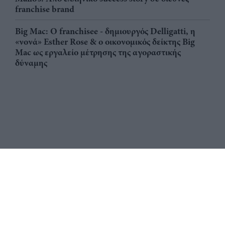
franchise brand
Big Mac: Ο franchisee - δημιουργός Delligatti, η
«νονά» Esther Rose & ο οικονομικός δείκτης Big
Mac ως εργαλείο μέτρησης της αγοραστικής
δύναμης