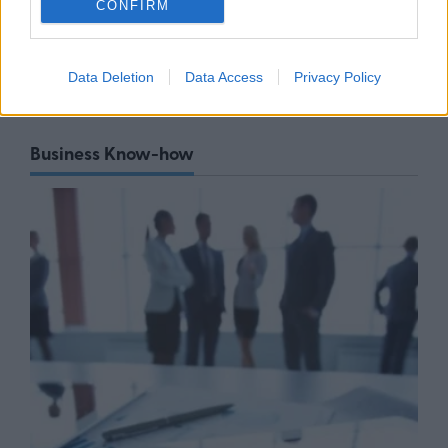
περισσότερες από 300 παραλίες
CONFIRM
07/08/26
|
10:58
Data Deletion
Data Access
Privacy Policy
Business Know-how