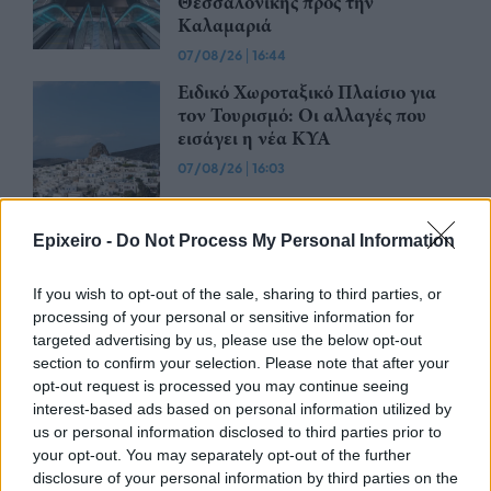
Θεσσαλονίκης προς την
Καλαμαριά
07/08/26
|
16:44
Ειδικό Χωροταξικό Πλαίσιο για
τον Τουρισμό: Οι αλλαγές που
εισάγει η νέα ΚΥΑ
07/08/26
|
16:03
Υπεγράφη η σύμβαση για τα
Epixeiro -
Do Not Process My Personal Information
Συστήματα Αεροναυτιλίας του
νέου Διεθνούς Αερολιμένα
If you wish to opt-out of the sale, sharing to third parties, or
Ηρακλείου Κρήτης στο Καστέλλι
processing of your personal or sensitive information for
07/08/26
|
15:16
targeted advertising by us, please use the below opt-out
section to confirm your selection. Please note that after your
Δημόσιο: Άκυρες από 1η
opt-out request is processed you may continue seeing
Οκτωβρίου οι εγκύκλιοι που δεν
interest-based ads based on personal information utilized by
θα αναρτώνται στις ιστοσελίδες
us or personal information disclosed to third parties prior to
των φορέων
your opt-out. You may separately opt-out of the further
disclosure of your personal information by third parties on the
07/08/26
|
13:52