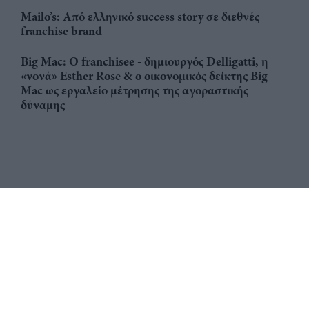
Mailo’s: Από ελληνικό success story σε διεθνές
franchise brand
Big Mac: Ο franchisee - δημιουργός Delligatti, η
«νονά» Esther Rose & ο οικονομικός δείκτης Big
Mac ως εργαλείο μέτρησης της αγοραστικής
δύναμης