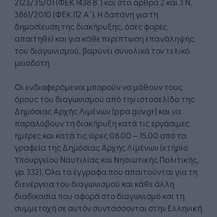
2123/35/01 (ΦΕΚ 1438 Β΄) και στα άρθρα 2 και 3 Ν.
3861/2010 (ΦΕΚ 112 Α΄). Η δαπάνη για τη
δημοσίευση της διακήρυξης, όσες φορές
απαιτηθεί και για κάθε περίπτωση επανάληψης
του διαγωνισμού, βαρύνει συνολικά τον τελικό
μειοδότη.
Οι ενδιαφερόμενοι μπορούν να μάθουν τους
όρους του διαγωνισμού από την ιστοσελίδα της
Δημόσιας Αρχής Λιμένων (ppa.gov.gr) και να
παραλάβουν τη διακήρυξη κατά τις εργάσιμες
ημέρες και κατά τις ώρες 08.00 – 15.00 από τα
γραφεία της Δημόσιας Αρχής Λιμένων (κτήριο
Υπουργείου Ναυτιλίας και Νησιωτικής Πολιτικής,
γρ. 332). Όλα τα έγγραφα που απαιτούνται για τη
διενέργεια του διαγωνισμού και κάθε άλλη
διαδικασία που αφορά στο διαγωνισμό και τη
συμμετοχή σε αυτόν συντάσσονται στην Ελληνική