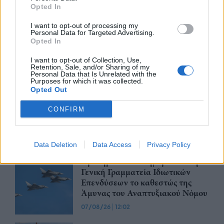
Opted In
07/08/26
|
13:52
I want to opt-out of processing my
Ξεκινούν τα δοκιμαστικά
Personal Data for Targeted Advertising.
δρομολόγια της επέκτασης του
Opted In
Μετρό Θεσσαλονίκης προς την
Καλαμαριά
I want to opt-out of Collection, Use,
Retention, Sale, and/or Sharing of my
Personal Data that Is Unrelated with the
07/08/26
|
13:10
Purposes for which it was collected.
Opted Out
Μετρό Αθήνας: Στο τελικό στάδιο
η αντικατάσταση σιδηροτροχιών
CONFIRM
στις Γραμμές 2 και 3 - Το έργο
ολοκληρώνεται 5 μήνες νωρίτερα
07/08/26
|
12:13
Data Deletion
Data Access
Privacy Policy
Προκηρύσσεται σήμερα από τη
Γενική Γραμματεία Ιδιωτικών
Επενδύσεων το καθεστώς της
Άμυνας του Αναπτυξιακού Νόμου
07/08/26
|
12:02