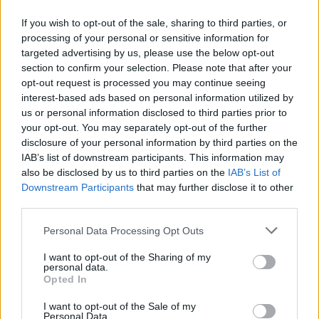
επέκτασης του Μετρό
Θεσσαλονίκης προς την
If you wish to opt-out of the sale, sharing to third parties, or
Καλαμαριά
processing of your personal or sensitive information for
targeted advertising by us, please use the below opt-out
07/08/26
|
16:44
section to confirm your selection. Please note that after your
Ειδικό Χωροταξικό Πλαίσιο για
opt-out request is processed you may continue seeing
τον Τουρισμό: Οι αλλαγές που
interest-based ads based on personal information utilized by
εισάγει η νέα ΚΥΑ
us or personal information disclosed to third parties prior to
your opt-out. You may separately opt-out of the further
07/08/26
|
16:03
disclosure of your personal information by third parties on the
IAB’s list of downstream participants. This information may
Υπεγράφη η σύμβαση για τα
also be disclosed by us to third parties on the
IAB’s List of
Συστήματα Αεροναυτιλίας του
Downstream Participants
that may further disclose it to other
νέου Διεθνούς Αερολιμένα
third parties.
Ηρακλείου Κρήτης στο Καστέλλι
Personal Data Processing Opt Outs
07/08/26
|
15:16
I want to opt-out of the Sharing of my
Δημόσιο: Άκυρες από 1η
personal data.
Opted In
Οκτωβρίου οι εγκύκλιοι που δεν
θα αναρτώνται στις ιστοσελίδες
I want to opt-out of the Sale of my
των φορέων
Personal Data.