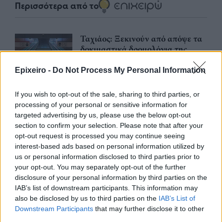
Περισσότερα από το
Ταχιάος: Ξεκινούν από απόψε τα
δοκιμαστικά δρομολόγια της
επέκτασης του Μετρό
Θεσσαλονίκης προς την
Epixeiro -
Do Not Process My Personal Information
Καλαμαριά
07/08/26
|
16:44
If you wish to opt-out of the sale, sharing to third parties, or
processing of your personal or sensitive information for
Ειδικό Χωροταξικό Πλαίσιο για
targeted advertising by us, please use the below opt-out
τον Τουρισμό: Οι αλλαγές που
section to confirm your selection. Please note that after your
εισάγει η νέα ΚΥΑ
opt-out request is processed you may continue seeing
07/08/26
|
16:03
interest-based ads based on personal information utilized by
us or personal information disclosed to third parties prior to
your opt-out. You may separately opt-out of the further
Υπεγράφη η σύμβαση για τα
disclosure of your personal information by third parties on the
Συστήματα Αεροναυτιλίας του
IAB’s list of downstream participants. This information may
νέου Διεθνούς Αερολιμένα
also be disclosed by us to third parties on the
IAB’s List of
Ηρακλείου Κρήτης στο Καστέλλι
Downstream Participants
that may further disclose it to other
third parties.
07/08/26
|
15:16