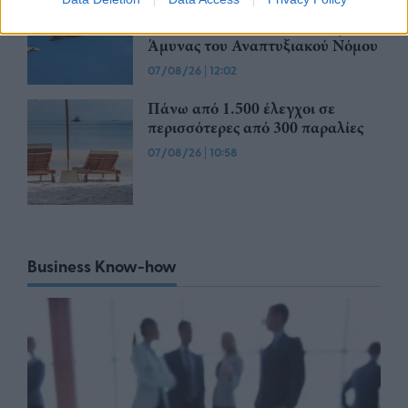
Γενική Γραμματεία Ιδιωτικών
Επενδύσεων το καθεστώς της
Άμυνας του Αναπτυξιακού Νόμου
07/08/26
|
12:02
Πάνω από 1.500 έλεγχοι σε
περισσότερες από 300 παραλίες
07/08/26
|
10:58
Business Know-how