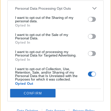
Personal Data Processing Opt Outs
Δημόσιο: Άκυρες από 1η
Οκτωβρίου οι εγκύκλιοι που δεν
I want to opt-out of the Sharing of my
θα αναρτώνται στις ιστοσελίδες
personal data.
των φορέων
Opted In
07/08/26
|
13:52
I want to opt-out of the Sale of my
Personal Data.
Ξεκινούν τα δοκιμαστικά
Opted In
δρομολόγια της επέκτασης του
Μετρό Θεσσαλονίκης προς την
I want to opt-out of processing my
Personal Data for Targeted Advertising.
Καλαμαριά
Opted In
07/08/26
|
13:10
I want to opt-out of Collection, Use,
Retention, Sale, and/or Sharing of my
Μετρό Αθήνας: Στο τελικό στάδιο
Personal Data that Is Unrelated with the
η αντικατάσταση σιδηροτροχιών
Purposes for which it was collected.
Opted Out
στις Γραμμές 2 και 3 - Το έργο
ολοκληρώνεται 5 μήνες νωρίτερα
CONFIRM
07/08/26
|
12:13
Προκηρύσσεται σήμερα από τη
Data Deletion
Data Access
Privacy Policy