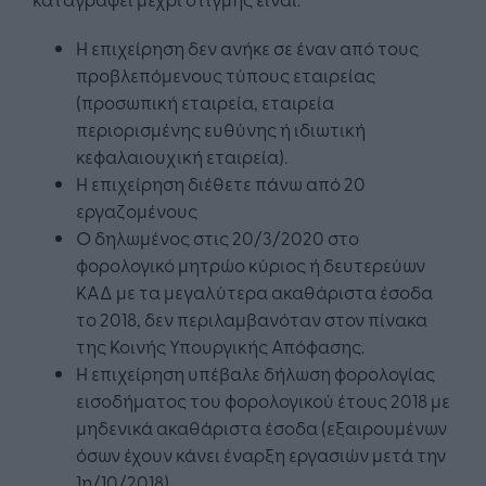
Η επιχείρηση δεν ανήκε σε έναν από τους
προβλεπόμενους τύπους εταιρείας
(προσωπική εταιρεία, εταιρεία
περιορισμένης ευθύνης ή ιδιωτική
κεφαλαιουχική εταιρεία).
Η επιχείρηση διέθετε πάνω από 20
εργαζομένους
Ο δηλωμένος στις 20/3/2020 στο
φορολογικό μητρώο κύριος ή δευτερεύων
ΚΑΔ με τα μεγαλύτερα ακαθάριστα έσοδα
το 2018, δεν περιλαμβανόταν στον πίνακα
της Κοινής Υπουργικής Απόφασης.
Η επιχείρηση υπέβαλε δήλωση φορολογίας
εισοδήματος του φορολογικού έτους 2018 με
μηδενικά ακαθάριστα έσοδα (εξαιρουμένων
όσων έχουν κάνει έναρξη εργασιών μετά την
1η/10/2018).