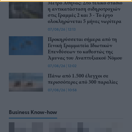
Μετρό Αθήνας: Στο τελικό στάδιο
η αντικατάσταση σιδηροτροχιών
στις Γραμμές 2 και 3 - Το έργο
ολοκληρώνεται 5 μήνες νωρίτερα
07/08/26
|
12:13
Προκηρύσσεται σήμερα από τη
Γενική Γραμματεία Ιδιωτικών
Επενδύσεων το καθεστώς της
Άμυνας του Αναπτυξιακού Νόμου
07/08/26
|
12:02
Πάνω από 1.500 έλεγχοι σε
περισσότερες από 300 παραλίες
07/08/26
|
10:58
Business Know-how