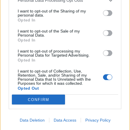
τον Τουρισμό: Οι αλλαγές που
Personal Data Processing Opt Outs
εισάγει η νέα ΚΥΑ
I want to opt-out of the Sharing of my
07/08/26
|
16:03
personal data.
Opted In
Υπεγράφη η σύμβαση για τα
Συστήματα Αεροναυτιλίας του
I want to opt-out of the Sale of my
Personal Data.
νέου Διεθνούς Αερολιμένα
Opted In
Ηρακλείου Κρήτης στο Καστέλλι
07/08/26
|
15:16
I want to opt-out of processing my
Personal Data for Targeted Advertising.
Δημόσιο: Άκυρες από 1η
Opted In
Οκτωβρίου οι εγκύκλιοι που δεν
I want to opt-out of Collection, Use,
θα αναρτώνται στις ιστοσελίδες
Retention, Sale, and/or Sharing of my
των φορέων
Personal Data that Is Unrelated with the
Purposes for which it was collected.
07/08/26
|
13:52
Opted Out
Ξεκινούν τα δοκιμαστικά
CONFIRM
δρομολόγια της επέκτασης του
Μετρό Θεσσαλονίκης προς την
Καλαμαριά
Data Deletion
Data Access
Privacy Policy
07/08/26
|
13:10