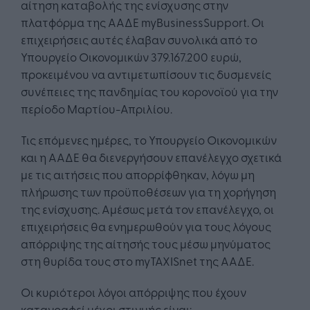
αίτηση καταβολής της ενίσχυσης στην
πλατφόρμα της ΑΑΔΕ myBusinessSupport. Οι
επιχειρήσεις αυτές έλαβαν συνολικά από το
Υπουργείο Οικονομικών 379.167.200 ευρώ,
προκειμένου να αντιμετωπίσουν τις δυσμενείς
συνέπειες της πανδημίας του κορονοϊού για την
περίοδο Μαρτίου-Απριλίου.
Τις επόμενες ημέρες, το Υπουργείο Οικονομικών
και η ΑΑΔΕ θα διενεργήσουν επανέλεγχο σχετικά
με τις αιτήσεις που απορρίφθηκαν, λόγω μη
πλήρωσης των προϋποθέσεων για τη χορήγηση
της ενίσχυσης. Αμέσως μετά τον επανέλεγχο, οι
επιχειρήσεις θα ενημερωθούν για τους λόγους
απόρριψης της αίτησής τους μέσω μηνύματος
στη θυρίδα τους στο myTAXISnet της ΑΑΔΕ.
Οι κυριότεροι λόγοι απόρριψης που έχουν
καταγραφεί μέχρι στιγμής είναι: