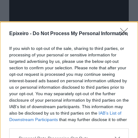
ίο
Epixeiro -
Do Not Process My Personal Information
Advertorial
If you wish to opt-out of the sale, sharing to third parties, or
processing of your personal or sensitive information for
targeted advertising by us, please use the below opt-out
Περισσότερα από το
section to confirm your selection. Please note that after your
opt-out request is processed you may continue seeing
interest-based ads based on personal information utilized by
Ταχιάος: Ξεκινούν από απόψε τα
us or personal information disclosed to third parties prior to
δοκιμαστικά δρομολόγια της
your opt-out. You may separately opt-out of the further
επέκτασης του Μετρό
disclosure of your personal information by third parties on the
Θεσσαλονίκης προς την
IAB’s list of downstream participants. This information may
Καλαμαριά
also be disclosed by us to third parties on the
IAB’s List of
Downstream Participants
that may further disclose it to other
07/08/26
|
16:44
third parties.
Ειδικό Χωροταξικό Πλαίσιο για