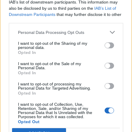
IAB’s list of downstream participants. This information may
από το Εθνικό Πρόγραμμα
also be disclosed by us to third parties on the
IAB’s List of
Ανάπτυξης για την ανάπλαση
Downstream Participants
that may further disclose it to other
06/08/26
|
18:12
third parties.
Σαμοθράκη: Σε λειτουργία η
Personal Data Processing Opt Outs
πλατφόρμα myBusinessSupport
για το ειδικό πρόγραμμα στήριξης
I want to opt-out of the Sharing of my
personal data.
επιχειρήσεων
Opted In
06/08/26
|
18:07
I want to opt-out of the Sale of my
Personal Data.
Δυτική Αττική: Έργα
Opted In
αποκατάστασης 113.000
στρεμμάτων μετά την πυρκαγιά –
I want to opt-out of processing my
Παρεμβάσεις πριν τον χειμώνα
Personal Data for Targeted Advertising.
Opted In
06/08/26
|
15:26
I want to opt-out of Collection, Use,
Χρ. Δήμας: Στο Εθνικό
Retention, Sale, and/or Sharing of my
Personal Data that Is Unrelated with the
Πρόγραμμα Ανάπτυξης η
Purposes for which it was collected.
αναβάθμιση του Αεροδρομίου
Opted Out
Πάρου