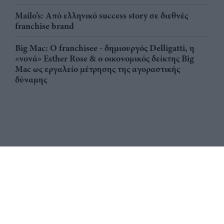
Mailo’s: Από ελληνικό success story σε διεθνές
franchise brand
Big Mac: Ο franchisee - δημιουργός Delligatti, η
«νονά» Esther Rose & ο οικονομικός δείκτης Big
Mac ως εργαλείο μέτρησης της αγοραστικής
δύναμης