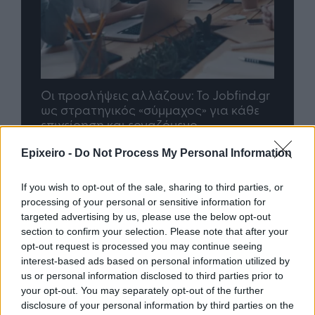
nd.gr
TP Greece: Πώς διαμορφώνεται το
Η ομ
άθε
μέλλον του Insurance στην εποχή του AI
σου 
Epixeiro -
Do Not Process My Personal Information
Advertorial
If you wish to opt-out of the sale, sharing to third parties, or
processing of your personal or sensitive information for
targeted advertising by us, please use the below opt-out
section to confirm your selection. Please note that after your
opt-out request is processed you may continue seeing
Περισσότερα από το
interest-based ads based on personal information utilized by
us or personal information disclosed to third parties prior to
your opt-out. You may separately opt-out of the further
ΔΕΘ: Εξασφαλίστηκε
disclosure of your personal information by third parties on the
χρηματοδότηση 204,6 εκατ. ευρώ