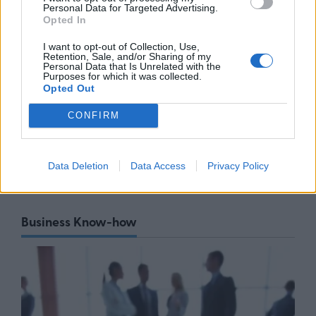
Προκηρύσσεται σήμερα από τη
Personal Data for Targeted Advertising.
Γενική Γραμματεία Ιδιωτικών
Opted In
Επενδύσεων το καθεστώς της
I want to opt-out of Collection, Use,
Άμυνας του Αναπτυξιακού Νόμου
Retention, Sale, and/or Sharing of my
Personal Data that Is Unrelated with the
07/08/26
|
12:02
Purposes for which it was collected.
Opted Out
Πάνω από 1.500 έλεγχοι σε
περισσότερες από 300 παραλίες
CONFIRM
07/08/26
|
10:58
Data Deletion
Data Access
Privacy Policy
Business Know-how