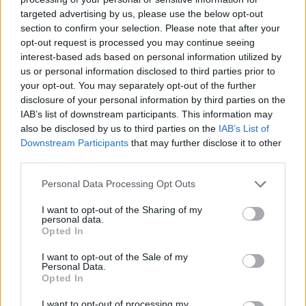
07/08/26
|
15:16
targeted advertising by us, please use the below opt-out
section to confirm your selection. Please note that after your
Δημόσιο: Άκυρες από 1η
opt-out request is processed you may continue seeing
Οκτωβρίου οι εγκύκλιοι που δεν
interest-based ads based on personal information utilized by
θα αναρτώνται στις ιστοσελίδες
us or personal information disclosed to third parties prior to
των φορέων
your opt-out. You may separately opt-out of the further
disclosure of your personal information by third parties on the
07/08/26
|
13:52
IAB’s list of downstream participants. This information may
also be disclosed by us to third parties on the
IAB’s List of
Ξεκινούν τα δοκιμαστικά
Downstream Participants
that may further disclose it to other
δρομολόγια της επέκτασης του
third parties.
Μετρό Θεσσαλονίκης προς την
Καλαμαριά
Personal Data Processing Opt Outs
07/08/26
|
13:10
I want to opt-out of the Sharing of my
personal data.
Μετρό Αθήνας: Στο τελικό στάδιο
Opted In
η αντικατάσταση σιδηροτροχιών
στις Γραμμές 2 και 3 - Το έργο
I want to opt-out of the Sale of my
ολοκληρώνεται 5 μήνες νωρίτερα
Personal Data.
Opted In
07/08/26
|
12:13
I want to opt-out of processing my