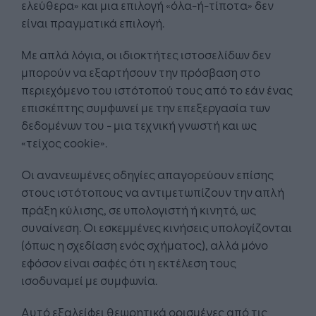
ελεύθερα» και μια επιλογή «όλα-ή-τίποτα» δεν
είναι πραγματικά επιλογή.
Με απλά λόγια, οι ιδιοκτήτες ιστοσελίδων δεν
μπορούν να εξαρτήσουν την πρόσβαση στο
περιεχόμενο του ιστότοπού τους από το εάν ένας
επισκέπτης συμφωνεί με την επεξεργασία των
δεδομένων του - μια τεχνική γνωστή και ως
«τείχος cookie».
Οι ανανεωμένες οδηγίες απαγορεύουν επίσης
στους ιστότοπους να αντιμετωπίζουν την απλή
πράξη κύλισης, σε υπολογιστή ή κινητό, ως
συναίνεση. Οι εσκεμμένες κινήσεις υπολογίζονται
(όπως η σχεδίαση ενός σχήματος), αλλά μόνο
εφόσον είναι σαφές ότι η εκτέλεση τους
ισοδυναμεί με συμφωνία.
Αυτό εξαλείφει θεωρητικά ορισμένες από τις