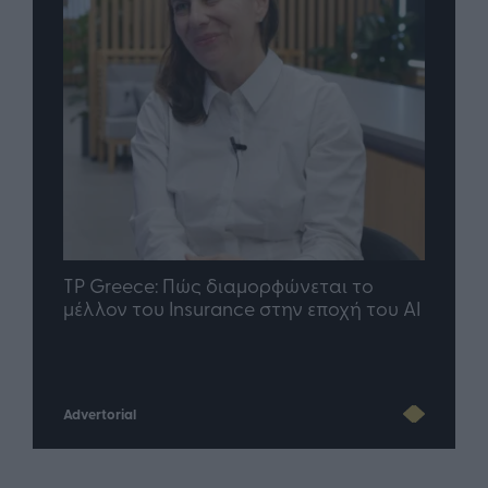
nd.gr
TP Greece: Πώς διαμορφώνεται το
Η ομ
άθε
μέλλον του Insurance στην εποχή του AI
σου 
Advertorial