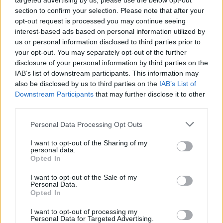
targeted advertising by us, please use the below opt-out
εισάγει η νέα ΚΥΑ
section to confirm your selection. Please note that after your
07/08/26
|
16:03
opt-out request is processed you may continue seeing
interest-based ads based on personal information utilized by
us or personal information disclosed to third parties prior to
Υπεγράφη η σύμβαση για τα
your opt-out. You may separately opt-out of the further
Συστήματα Αεροναυτιλίας του
disclosure of your personal information by third parties on the
νέου Διεθνούς Αερολιμένα
IAB’s list of downstream participants. This information may
Ηρακλείου Κρήτης στο Καστέλλι
also be disclosed by us to third parties on the
IAB’s List of
Downstream Participants
that may further disclose it to other
07/08/26
|
15:16
third parties.
Δημόσιο: Άκυρες από 1η
Personal Data Processing Opt Outs
Οκτωβρίου οι εγκύκλιοι που δεν
θα αναρτώνται στις ιστοσελίδες
I want to opt-out of the Sharing of my
των φορέων
personal data.
Opted In
07/08/26
|
13:52
I want to opt-out of the Sale of my
Ξεκινούν τα δοκιμαστικά
Personal Data.
δρομολόγια της επέκτασης του
Opted In
Μετρό Θεσσαλονίκης προς την
I want to opt-out of processing my
Καλαμαριά
Personal Data for Targeted Advertising.