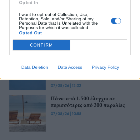
Opted In
07/08/26
|
13:10
I want to opt-out of Collection, Use,
Μετρό Αθήνας: Στο τελικό στάδιο
Retention, Sale, and/or Sharing of my
η αντικατάσταση σιδηροτροχιών
Personal Data that Is Unrelated with the
Purposes for which it was collected.
στις Γραμμές 2 και 3 - Το έργο
Opted Out
ολοκληρώνεται 5 μήνες νωρίτερα
07/08/26
|
12:13
CONFIRM
Προκηρύσσεται σήμερα από τη
Γενική Γραμματεία Ιδιωτικών
Data Deletion
Data Access
Privacy Policy
Επενδύσεων το καθεστώς της
Άμυνας του Αναπτυξιακού Νόμου
07/08/26
|
12:02
Πάνω από 1.500 έλεγχοι σε
περισσότερες από 300 παραλίες
07/08/26
|
10:58