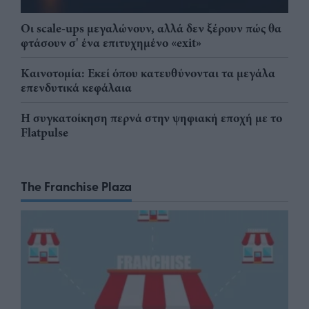
Οι scale-ups μεγαλώνουν, αλλά δεν ξέρουν πώς θα
φτάσουν σ' ένα επιτυχημένο «exit»
Καινοτομία: Εκεί όπου κατευθύνονται τα μεγάλα
επενδυτικά κεφάλαια
Η συγκατοίκηση περνά στην ψηφιακή εποχή με το
Flatpulse
The Franchise Plaza