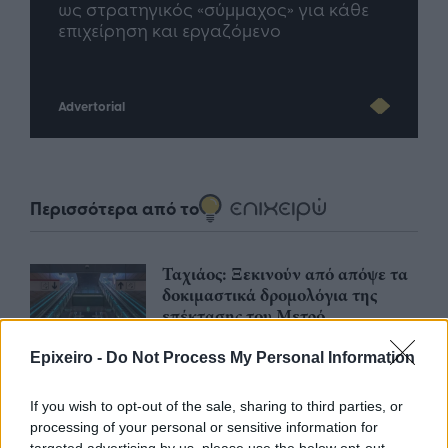
για κάθε
μέλλον του Insurance στην εποχή του AI
Advertorial
Περισσότερα από το
Ταχιάος: Ξεκινούν από απόψε τα
δοκιμαστικά δρομολόγια της
επέκτασης του Μετρό
Θεσσαλονίκης προς την
Καλαμαριά
Epixeiro -
Do Not Process My Personal Information
07/08/26
|
16:44
If you wish to opt-out of the sale, sharing to third parties, or
Ειδικό Χωροταξικό Πλαίσιο για
processing of your personal or sensitive information for
τον Τουρισμό: Οι αλλαγές που