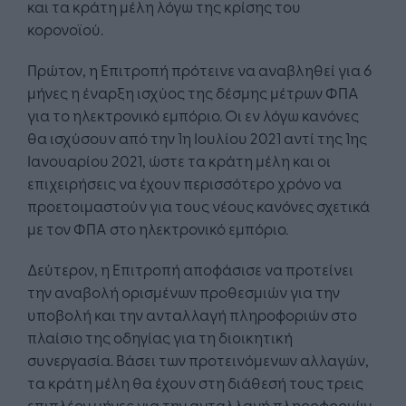
και τα κράτη μέλη λόγω της κρίσης του
κορονοϊού.
Πρώτον, η Επιτροπή πρότεινε να αναβληθεί για 6
μήνες η έναρξη ισχύος της δέσμης μέτρων ΦΠΑ
για το ηλεκτρονικό εμπόριο. Οι εν λόγω κανόνες
θα ισχύσουν από την 1η Ιουλίου 2021 αντί της 1ης
Ιανουαρίου 2021, ώστε τα κράτη μέλη και οι
επιχειρήσεις να έχουν περισσότερο χρόνο να
προετοιμαστούν για τους νέους κανόνες σχετικά
με τον ΦΠΑ στο ηλεκτρονικό εμπόριο.
Δεύτερον, η Επιτροπή αποφάσισε να προτείνει
την αναβολή ορισμένων προθεσμιών για την
υποβολή και την ανταλλαγή πληροφοριών στο
πλαίσιο της οδηγίας για τη διοικητική
συνεργασία. Βάσει των προτεινόμενων αλλαγών,
τα κράτη μέλη θα έχουν στη διάθεσή τους τρεις
επιπλέον μήνες για την ανταλλαγή πληροφοριών