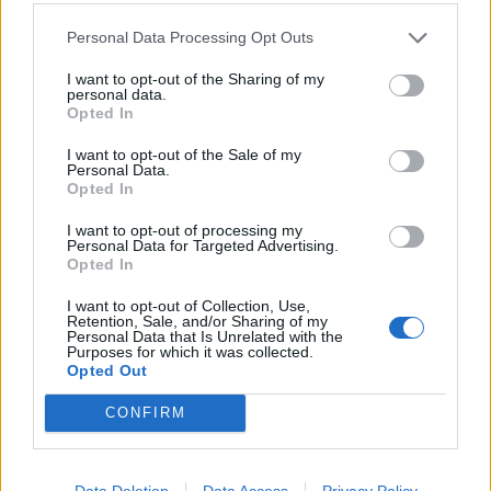
άθε
μέλλον του Insurance στην εποχή του AI
σου 
Personal Data Processing Opt Outs
I want to opt-out of the Sharing of my
personal data.
Opted In
Advertorial
I want to opt-out of the Sale of my
Personal Data.
Opted In
I want to opt-out of processing my
Περισσότερα από το
Personal Data for Targeted Advertising.
Opted In
I want to opt-out of Collection, Use,
ΔΕΘ: Εξασφαλίστηκε
Retention, Sale, and/or Sharing of my
χρηματοδότηση 204,6 εκατ. ευρώ
Personal Data that Is Unrelated with the
Purposes for which it was collected.
από το Εθνικό Πρόγραμμα
Opted Out
Ανάπτυξης για την ανάπλαση
06/08/26
|
18:12
CONFIRM
Σαμοθράκη: Σε λειτουργία η
πλατφόρμα myBusinessSupport
Data Deletion
Data Access
Privacy Policy