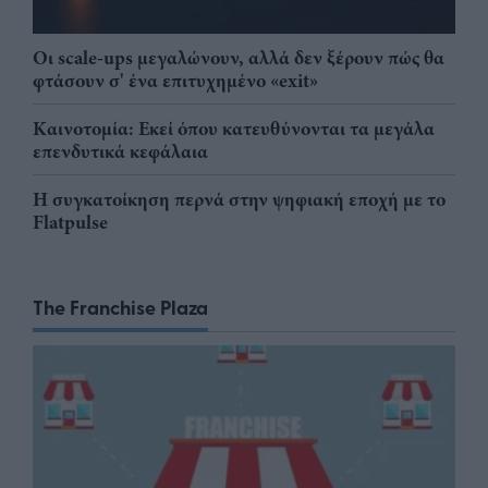
Οι scale-ups μεγαλώνουν, αλλά δεν ξέρουν πώς θα
φτάσουν σ' ένα επιτυχημένο «exit»
Καινοτομία: Εκεί όπου κατευθύνονται τα μεγάλα
επενδυτικά κεφάλαια
Η συγκατοίκηση περνά στην ψηφιακή εποχή με το
Flatpulse
The Franchise Plaza