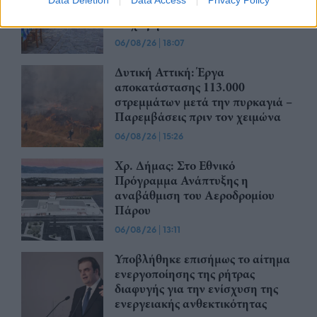
για το ειδικό πρόγραμμα στήριξης
επιχειρήσεων
06/08/26
|
18:07
Δυτική Αττική: Έργα
αποκατάστασης 113.000
στρεμμάτων μετά την πυρκαγιά –
Παρεμβάσεις πριν τον χειμώνα
06/08/26
|
15:26
Χρ. Δήμας: Στο Εθνικό
Πρόγραμμα Ανάπτυξης η
αναβάθμιση του Αεροδρομίου
Πάρου
06/08/26
|
13:11
Υποβλήθηκε επισήμως το αίτημα
ενεργοποίησης της ρήτρας
διαφυγής για την ενίσχυση της
ενεργειακής ανθεκτικότητας