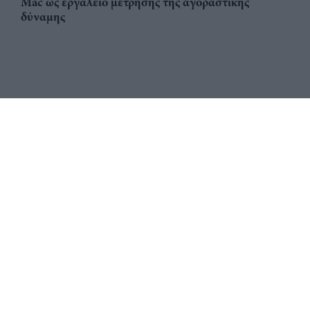
Mac ως εργαλείο μέτρησης της αγοραστικής
δύναμης
Αριθμός Πιστοποίησης
ηλεκτρονικού Μητρώου
Ηλεκτρονικού Τύπου: