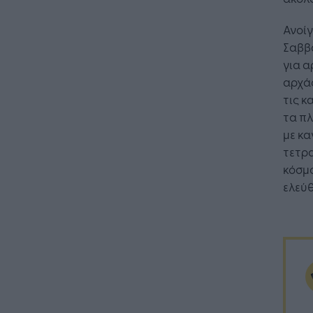
Ανοίγ
Σαββα
για α
αρχάς
τις κ
τα πλ
με κα
τετρα
κόσμο
ελεύθ