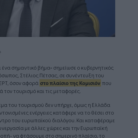
ι ένα σημαντικό βήμα» σημείωσε ο κυβερνητικός
σωπος, Στέλιος Πέτσας, σε συνέντευξη του
ΕΡΤ, όσον αφορά
στο πλαίσιο της Κομισιόν
που
 τον τουρισμό και τις μεταφορές.
έμα του τουρισμού δεν υπήρχε, όμως η Ελλάδα
ντονισμένες ενέργειες κατάφερε να το θέσει στο
ντρο του ευρωπαϊκού διαλόγου. Και καταφέραμε
υνεργασία με άλλες χώρες και την Ευρωπαϊκή
οπή- να φτάσουμε στο σημερινό πλαίσιο, το