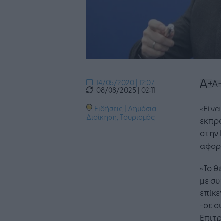
14/05/2020 | 12:07
08/08/2025 | 02:11
«Είνα
Ειδήσεις
|
Δημόσια
Διοίκηση
,
Τουρισμός
εκπρό
στην 
αφορά
«Το θ
με συ
επίκε
-σε σ
Επιτρ