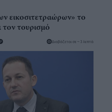
ων εικοσιτετραώρων» το
α τον τουρισμό
Διαβάζεται σε
~ 3 λεπτά