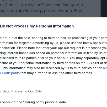
 τζίρου, ώστε όλοι μαζί να περισώσουμε ό,τι
ύμε από μία δύσκολη χρονιά» τόνισε ο ίδιος.
ασικό στοιχείο το οποίο αναδεικνύεται σήμερα
Do Not Process My Personal Information
από την ανακοίνωση της Κομισιόν- είναι ότι τα
νομικά πρωτόκολλα, πλην των τεστς, είναι
to opt-out of the sale, sharing to third parties, or processing of your per
νημένα πλέον και είναι κοινά αποδεκτά. Αυτό
formation for targeted advertising by us, please use the below opt-out s
ευκολύνει αρκετά και το έργο των Αρχών σε κάθε
r selection. Please note that after your opt-out request is processed y
 αλλά, κυρίως, τους επαγγελματίες του χώρου
eing interest-based ads based on personal information utilized by us or
α ξέρουν τι πρέπει να κάνουν, ώστε να
Η Τεχνητή Νοημοσύνη: το νέο
disclosed to third parties prior to your opt-out. You may separately opt-
ποκριθούν στα νέα στάνταρτς».
λειτουργικό σύστημα της
losure of your personal information by third parties on the IAB’s list of
επιχείρησης
. This information may also be disclosed by us to third parties on the
IA
λληνικό σχέδιο για τον τουρισμό
Participants
that may further disclose it to other third parties.
χέδιο μας θα είναι έτοιμο μέσα στις επόμενες
ς. Είναι θέμα λίγων εικοσιτετραώρων. Θα είναι
l Data Processing Opt Outs
υνεκτικό, ολοκληρωμένο σχέδιο, μιας πολύ
τικής χώρας για τον τουρισμό παγκοσμίως.
o opt-out of the Sharing of my personal data.