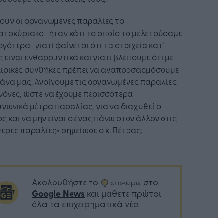
ουν οι οργανωμένες παραλίες το
τοκύριακο -ήταν κάτι το οποίο το μελετούσαμε
ργότερα- γιατί φαίνεται ότι τα στοιχεία κατ’
 είναι ενθαρρυντικά και γιατί βλέπουμε ότι με
αιρικές συνθήκες πρέπει να αναπροσαρμόσουμε
άνα μας. Ανοίγουμε τις οργανωμένες παραλίες
νόνες, ώστε να έχουμε περισσότερα
γωνικά μέτρα παραλίας, για να διαχυθεί ο
ς και να μην είναι ο ένας πάνω στον άλλον στις
ερες παραλίες» σημείωσε ο κ. Πέτσας.
Ακολουθήστε το
στο
Google News
και μάθετε πρώτοι
όλα τα επιχειρηματικά νέα