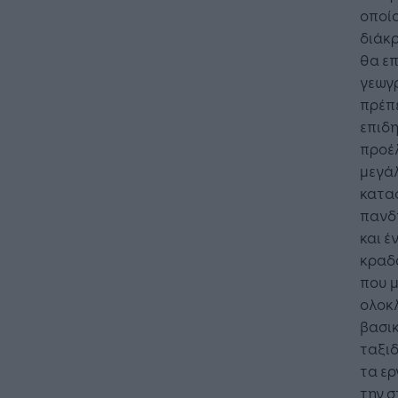
οποίο
διάκρ
θα επ
γεωγ
πρέπε
επιδ
προέλ
μεγάλ
καταφ
πανδη
και έ
κραδα
που μ
ολοκ
βασικ
ταξι
τα ερ
την σ