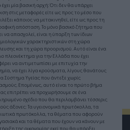
 έχει μία βασική αρχή: Ότι δεν θα υπάρχει
ιση στις μεταφορές είτε ως προς το μέσο που
ιλέξει κάποιος να μετακινηθεί, είτε ως προς τη
ραφική απόσταση. Το μόνο βασικό ζήτημα που
ι να απασχολεί, είναι η ύπαρξη των ίδιων
ημιολογικών χαρακτηριστικών στη χώρα
ευσης και τη χώρα προορισμού. Αυτό είναι ένα
ο πλεονέκτημα για την Ελλάδα που έχει
έρει να αντιμετωπίσει με επιτυχία την
μία, να έχει λίγα κρούσματα, λίγους θανάτους
να Σύστημα Υγείας που άντεξε χωρίς
σμούς. Επομένως, αυτό είναι το πρώτο βήμα
ας επιτρέπει να προχωρήσουμε σε ένα
ληρωμένο σχέδιο που θα περιλαμβάνει τέσσερις
ούς άξονες: Τα υγειονομικά πρωτόκολλα, τα
διωτικά πρωτόκολλα, τα θέματα που αφορούν
γασιακά και τα θέματα που έχουν να κάνουν με
τήριξη της οικονομίας εκεί που θα υπάρξει