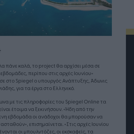
λα πάνε καλά, το project θα αρχίσει μέσα σε
 εβδομάδες, περίπου στις αρχές Ιουνίου»
ε στο Spiegel ο υπουργός Ανάπτυξης, Άδωνις
ιάδης, για τα έργα στο Ελληνικό.
να με τις πληροφορίες του Spiegel Online τα
είναι έτοιμα να ξεκινήσουν. «Ήδη από την
ενη εβδομάδα οι ανάδοχοι θα μπορούσαν να
Τεχνητή Νοημοσύνη: το νέο
Οι προσλήψεις αλλάζουν
ασταθούν», επισημαίνεται. «Στις αρχές Ιουνίου
ιτουργικό σύστημα της
Jobfind.gr ως στρατηγικ
νονται οι μπουλντόζες, οι εκσκαφείς, τα