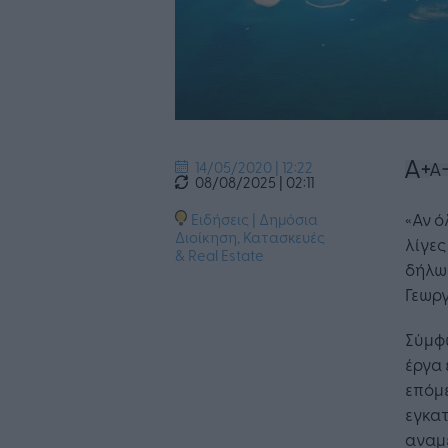
14/05/2020 | 12:22
08/08/2025 | 02:11
«Αν ό
Ειδήσεις
|
Δημόσια
Διοίκηση
,
Κατασκευές
λίγες
& Real Estate
δήλωσ
Γεωργ
Σύμφω
έργα 
επόμ
Η 
εγκατ
λε
αναμέ