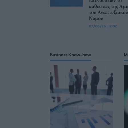
Επενδύσεων το
καθεστώς της Άμ
του Αναπτυξιακού
Νόμου
07/08/26
|
12:02
Business Know-how
M