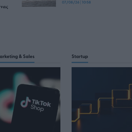
07/08/26
|
10:58
υνας
arketing & Sales
Startup