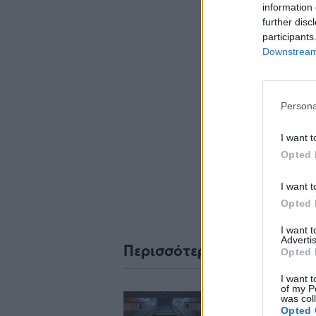
information 
further disc
participants
Downstream 
Σχο
Persona
I want t
Opted 
I want t
Opted 
I want 
Advertis
Περισσότερα από το
Opted 
I want t
of my P
Ταχιάος: Ξεκινού
was col
Opted 
από απόψε τα