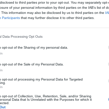
disclosed to third parties prior to your opt-out. You may separately opt-
losure of your personal information by third parties on the IAB’s list of
. This information may also be disclosed by us to third parties on the
IA
Participants
that may further disclose it to other third parties.
λιάστε
l Data Processing Opt Outs
o opt-out of the Sharing of my personal data.
... σχόλια
| Κάνε click για να σχολιάσεις
In
o opt-out of the Sale of my Personal Data.
In
to opt-out of processing my Personal Data for Targeted
ing.
In
o opt-out of Collection, Use, Retention, Sale, and/or Sharing
ersonal Data that Is Unrelated with the Purposes for which it
ν
Ειδικό Χωροταξικό
lected.
Out
Πλαίσιο για τον