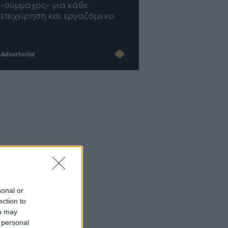
του Insurance στην εποχή
νο
του AI
Advertorial
sonal or
ection to
ou may
 personal