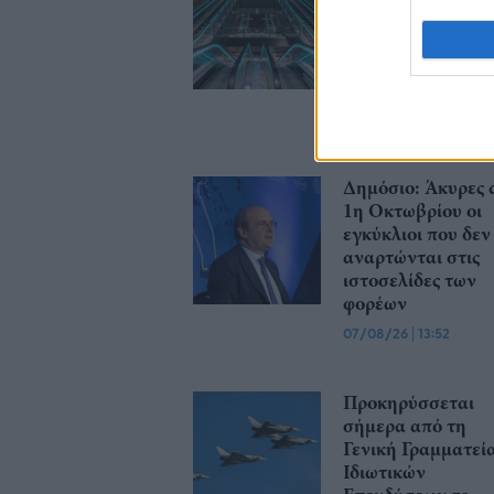
δοκιμαστικά
δρομολόγια της
επέκτασης του Μ
Θεσσαλονίκης πρ
την Καλαμαριά
07/08/26
|
16:44
Δημόσιο: Άκυρες 
1η Οκτωβρίου οι
εγκύκλιοι που δεν
αναρτώνται στις
ιστοσελίδες των
φορέων
07/08/26
|
13:52
Προκηρύσσεται
σήμερα από τη
Γενική Γραμματεί
Ιδιωτικών