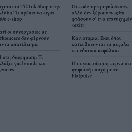
ρχεται το TikTok Shop στην
Οι scale-ups μεγαλώνουν,
λλάδα! Τι πρέπει να ξέρει
αλλά δεν ξέρουν πώς θα
άθε e-shop
φτάσουν σ' ένα επιτυχημέ
«exit»
ιατί οι συνεργασίες με
nfluencers δεν φέρνουν
Καινοτομία: Εκεί όπου
άντα αποτέλεσμα
κατευθύνονται τα μεγάλα
επενδυτικά κεφάλαια
I στη διαφήμιση: Τι
λλάζει για brands και
Η συγκατοίκηση περνά στ
gencies
ψηφιακή εποχή με το
Flatpulse