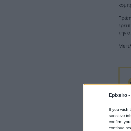
επ
κομπ
Πρώτη
ερειπ
την 
Με π
Epixeiro -
If you wish 
sensitive in
confirm you
continue se