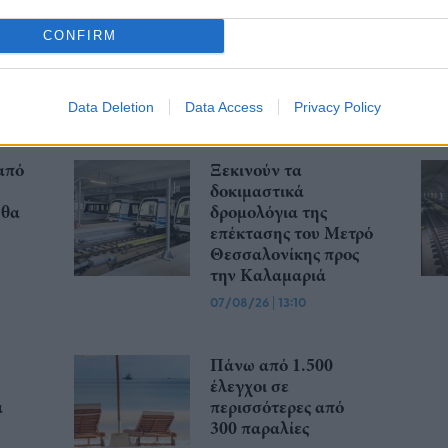
Τουρισμό: Οι
αλλαγές που εισάγει
CONFIRM
ετρό
η νέα ΚΥΑ
ος
07/08/26
|
16:03
Data Deletion
Data Access
Privacy Policy
από
Ξεκινούν τα
δοκιμαστικά
 θα
δρομολόγια της
επέκτασης του Μετρό
Θεσσαλονίκης προς
την Καλαμαριά
07/08/26
|
13:10
Πάνω από 1.500
έλεγχοι σε
α
περισσότερες από
300 παραλίες