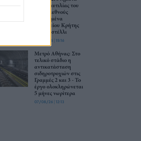
Αεροναυτιλίας του
νέου Διεθνούς
Αερολιμένα
Ηρακλείου Κρήτης
στο Καστέλλι
07/08/26
|
15:16
Μετρό Αθήνας: Στο
τελικό στάδιο η
αντικατάσταση
σιδηροτροχιών στις
Γραμμές 2 και 3 - Το
έργο ολοκληρώνεται
5 μήνες νωρίτερα
07/08/26
|
12:13