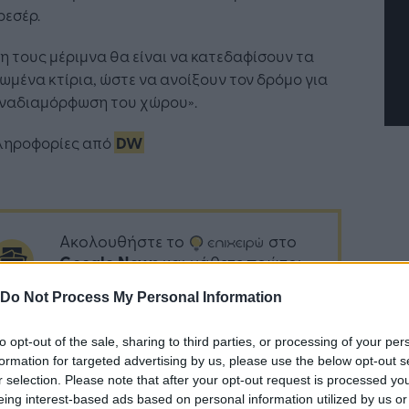
ιχείρησης
«σύμμαχος» για κάθε
ρεσέρ.
επιχείρηση και εργαζόμε
 τους μέριμνα θα είναι να κατεδαφίσουν τα
ωμένα κτίρια, ώστε να ανοίξουν τον δρόμο για
αναδιαμόρφωση του χώρου».
ληροφορίες από
DW
Ακολουθήστε το
στο
Google News
και μάθετε πρώτοι
όλα τα επιχειρηματικά νέα
Do Not Process My Personal Information
to opt-out of the sale, sharing to third parties, or processing of your per
formation for targeted advertising by us, please use the below opt-out s
Δείτε όλες τις τελευταίες
r selection. Please note that after your opt-out request is processed y
επιχειρηματικές
Ειδήσεις
από την
eing interest-based ads based on personal information utilized by us or
Ελλάδα και τον κόσμο στο