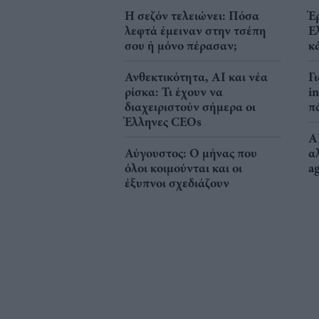
Η σεζόν τελειώνει: Πόσα
Έ
λεφτά έμειναν στην τσέπη
Ε
σου ή μόνο πέρασαν;
κ
Ανθεκτικότητα, AI και νέα
Γ
ρίσκα: Τι έχουν να
i
διαχειριστούν σήμερα οι
π
Έλληνες CEOs
A
Αύγουστος: Ο μήνας που
α
όλοι κοιμούνται και οι
a
έξυπνοι σχεδιάζουν