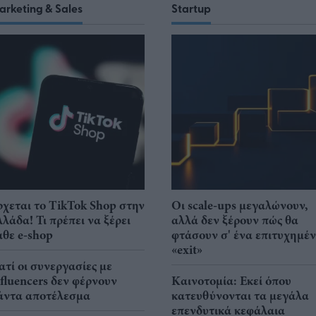
arketing & Sales
Startup
ρχεται το TikTok Shop στην
Οι scale-ups μεγαλώνουν,
λλάδα! Τι πρέπει να ξέρει
αλλά δεν ξέρουν πώς θα
άθε e-shop
φτάσουν σ' ένα επιτυχημέ
«exit»
ιατί οι συνεργασίες με
nfluencers δεν φέρνουν
Καινοτομία: Εκεί όπου
άντα αποτέλεσμα
κατευθύνονται τα μεγάλα
επενδυτικά κεφάλαια