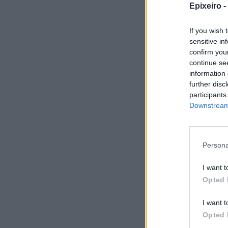
Epixeiro -
If you wish 
sensitive in
confirm you
continue se
information 
further disc
participants
Downstream 
Persona
I want t
Opted 
I want t
Σχο
Opted 