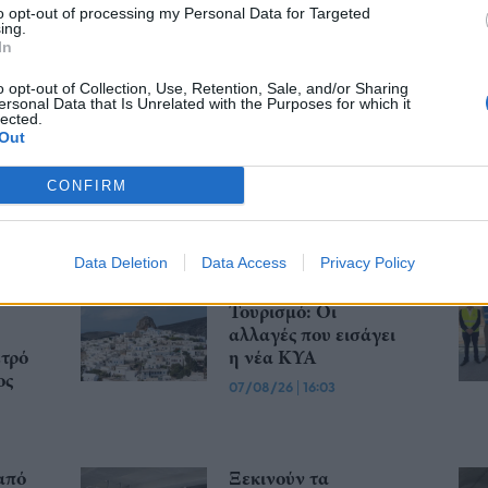
to opt-out of processing my Personal Data for Targeted
... σχόλια
| Κάνε click για να σχολιάσεις
ing.
In
o opt-out of Collection, Use, Retention, Sale, and/or Sharing
ersonal Data that Is Unrelated with the Purposes for which it
lected.
Out
CONFIRM
ν
Ειδικό Χωροταξικό
Data Deletion
Data Access
Privacy Policy
Πλαίσιο για τον
Τουρισμό: Οι
αλλαγές που εισάγει
ετρό
η νέα ΚΥΑ
ος
07/08/26
|
16:03
από
Ξεκινούν τα