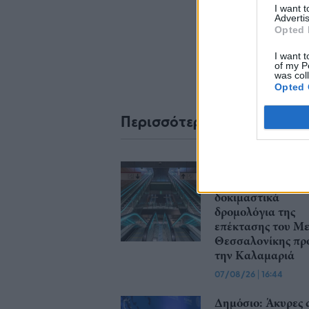
I want 
Advertis
Opted 
I want t
of my P
was col
Opted 
Περισσότερα από το
Ταχιάος: Ξεκινού
από απόψε τα
δοκιμαστικά
δρομολόγια της
επέκτασης του Μ
Θεσσαλονίκης πρ
την Καλαμαριά
07/08/26
|
16:44
Δημόσιο: Άκυρες 