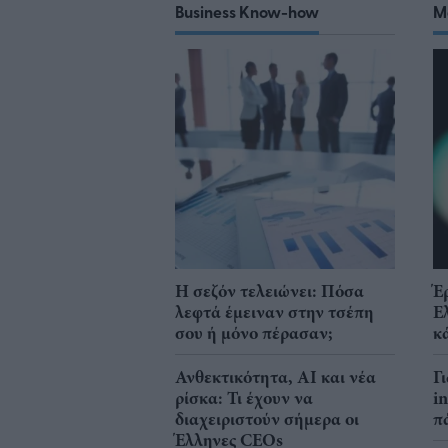
Business Know-how
M
Η σεζόν τελειώνει: Πόσα
Έ
λεφτά έμειναν στην τσέπη
Ε
σου ή μόνο πέρασαν;
κ
Ανθεκτικότητα, AI και νέα
Γ
ρίσκα: Τι έχουν να
i
διαχειριστούν σήμερα οι
π
Έλληνες CEOs