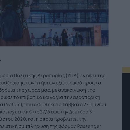
ρεσία Πολιτικής Αεροπορίας (ΥΠΑ), εν όψει της
ευθέρωσης των πτήσεων εξωτερικού προς τα
δρόμια της χώρας μας, με ανακοίνωση της
ρωσε το επιβατικό κοινό για την αεροπορική
α (Notam), που εκδόθηκε το Σάββατο 27 Ιουνίου
και ισχύει από τις 27/6 έως την Δευτέρα 31
στου 2020, και η οποία προβλέπει την
ρεωτική συμπλήρωση της φόρμας Passenger