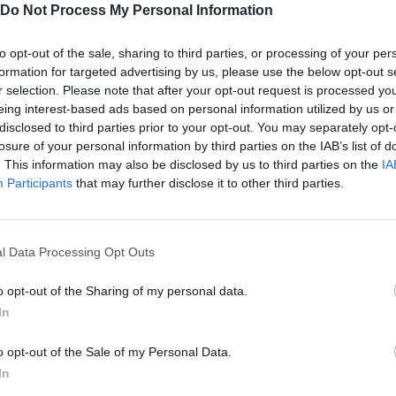
Do Not Process My Personal Information
to opt-out of the sale, sharing to third parties, or processing of your per
Ακολουθήστε το
στο
formation for targeted advertising by us, please use the below opt-out s
r selection. Please note that after your opt-out request is processed y
Google News
και μάθετε πρώτοι
eing interest-based ads based on personal information utilized by us or
όλα τα επιχειρηματικά νέα
disclosed to third parties prior to your opt-out. You may separately opt-
losure of your personal information by third parties on the IAB’s list of
. This information may also be disclosed by us to third parties on the
IA
Participants
that may further disclose it to other third parties.
Δείτε όλες τις τελευταίες
επιχειρηματικές
Ειδήσεις
από την
Ελλάδα και τον κόσμο στο
l Data Processing Opt Outs
o opt-out of the Sharing of my personal data.
In
o opt-out of the Sale of my Personal Data.
λιάστε
In