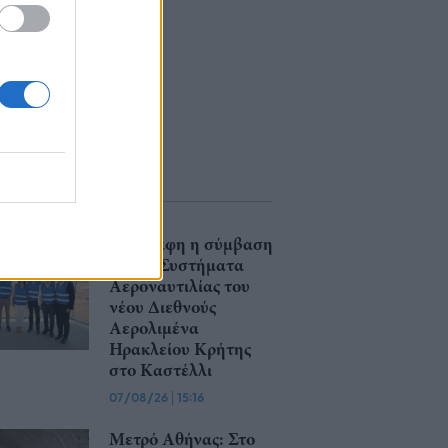
Υπεγράφη η σύμβαση
για τα Συστήματα
Αεροναυτιλίας του
νέου Διεθνούς
Αερολιμένα
Ηρακλείου Κρήτης
στο Καστέλλι
07/08/26
|
15:16
Μετρό Αθήνας: Στο