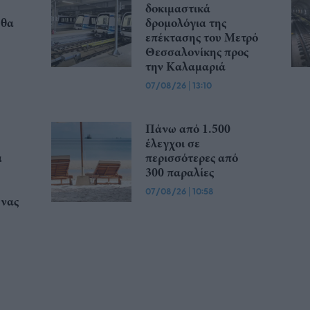
δοκιμαστικά
 θα
δρομολόγια της
επέκτασης του Μετρό
Θεσσαλονίκης προς
την Καλαμαριά
07/08/26
|
13:10
Πάνω από 1.500
έλεγχοι σε
α
περισσότερες από
300 παραλίες
07/08/26
|
10:58
υνας