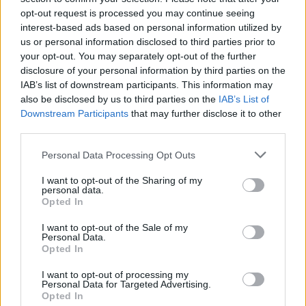
Δυτική Αττική: Έργα
opt-out request is processed you may continue seeing
αποκατάστασης 113.000
interest-based ads based on personal information utilized by
στρεμμάτων μετά την πυρκαγιά –
us or personal information disclosed to third parties prior to
Παρεμβάσεις πριν τον χειμώνα
your opt-out. You may separately opt-out of the further
disclosure of your personal information by third parties on the
06/08/26
|
15:26
IAB’s list of downstream participants. This information may
Χρ. Δήμας: Στο Εθνικό
also be disclosed by us to third parties on the
IAB’s List of
Πρόγραμμα Ανάπτυξης η
Downstream Participants
that may further disclose it to other
αναβάθμιση του Αεροδρομίου
third parties.
Πάρου
Personal Data Processing Opt Outs
06/08/26
|
13:11
I want to opt-out of the Sharing of my
Υποβλήθηκε επισήμως το αίτημα
personal data.
Opted In
ενεργοποίησης της ρήτρας
διαφυγής για την ενίσχυση της
I want to opt-out of the Sale of my
ενεργειακής ανθεκτικότητας
Personal Data.
Opted In
06/08/26
|
12:57
I want to opt-out of processing my
Μητσοτάκης – Αγγελούδης: Στο
Personal Data for Targeted Advertising.
«τραπέζι» η ανάπλαση της ΔΕΘ
Opted In