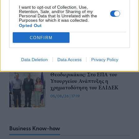
και το χρονοδιάγραμμα του
μεγάλου έργου
I want to opt-out of Collection, Use,
Retention, Sale, and/or Sharing of my
Personal Data that Is Unrelated with the
06/08/26
|
10:50
Purposes for which it was collected.
Opted Out
Γαλλική συμμετοχή στη
διασύνδεση Ελλάδας–Κύπρου: Η
CONFIRM
Meridiam αποκτά πλειοψηφικό
ποσοστό στη Great Sea
Interconnector
Data Deletion
Data Access
Privacy Policy
05/08/26
|
18:15
Θεοδωρικάκος: Στο ΕΠΑ του
Υπουργείου Ανάπτυξης η
χρηματοδότηση του ΕΛΙΔΕΚ
05/08/26
|
17:19
Business Know-how