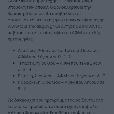
Οι δηλώσεις συμμετοχής των δικαιούχων, η
υποβολή των οποίων θα ολοκληρωθεί την
Κυριακή, 5 Ιουλίου, θα υποβάλλονται
αποκλειστικά μέσω της ηλεκτρονικής εφαρμογής
www.tourism4all.gov.gr. Οι αιτήσεις θα γίνονται
με βάση το τελευταίο ψηφίο του ΑΦΜ στις εξής
ημερομηνίες:
Δευτέρα, 29 Ιουνίου και Τρίτη, 30 Ιουνίου –
ΑΦΜ που λήγουν σε 0 - 1 - 2
Τετάρτη, 1η Ιουλίου – ΑΦΜ που τελειώνουν
σε 3 - 4 - 5
Πέμπτη, 2 Ιουλίου – ΑΦΜ που λήγουν σε 6 - 7
Παρασκευή, 3 Ιουλίου – ΑΦΜ που λήγουν σε
8 - 9
Ως δικαιούχοι του προγράμματος ορίζονται όλα
τα φυσικά πρόσωπα τα οποία έχουν υποβάλει
Δήλωση Φορολογίας Εισοδήματος Φυσικών