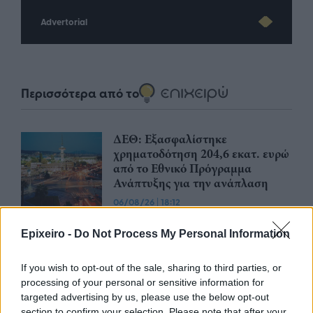
Advertorial
Περισσότερα από το
ΔΕΘ: Εξασφαλίστηκε
χρηματοδότηση 204,6 εκατ. ευρώ
από το Εθνικό Πρόγραμμα
Ανάπτυξης για την ανάπλαση
06/08/26
|
18:12
Σαμοθράκη: Σε λειτουργία η
Epixeiro -
Do Not Process My Personal Information
πλατφόρμα myBusinessSupport
για το ειδικό πρόγραμμα στήριξης
If you wish to opt-out of the sale, sharing to third parties, or
επιχειρήσεων
processing of your personal or sensitive information for
06/08/26
|
18:07
targeted advertising by us, please use the below opt-out
section to confirm your selection. Please note that after your